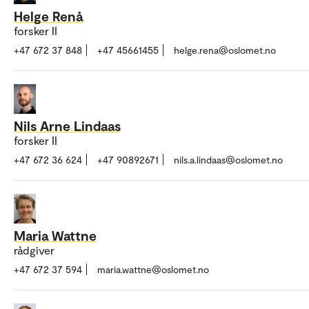
Helge Renå
forsker II
+47 672 37 848
+47 45661455
helge.rena@oslomet.no
Nils Arne Lindaas
forsker II
+47 672 36 624
+47 90892671
nils.a.lindaas@oslomet.no
Maria Wattne
rådgiver
+47 672 37 594
maria.wattne@oslomet.no