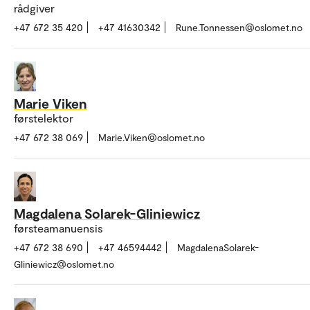
rådgiver
+47 672 35 420
+47 41630342
Rune.Tonnessen@oslomet.no
Marie Viken
førstelektor
+47 672 38 069
Marie.Viken@oslomet.no
Magdalena Solarek-Gliniewicz
førsteamanuensis
+47 672 38 690
+47 46594442
MagdalenaSolarek-
Gliniewicz@oslomet.no