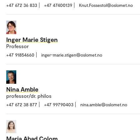
+47 672 36 833
+47 47400139
Knut.Fossestol@oslomet.no
Inger Marie Stigen
Professor
+47 91854660
inger-marie.stigen@oslomet.no
Nina Amble
professor/dr. philos
+47 672 38 877
+47 99790403
nina.amble@oslomet.no
Maria Abad Colom