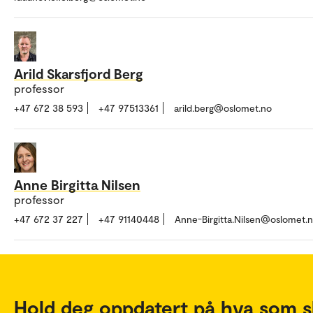
Arild Skarsfjord Berg
professor
+47 672 38 593
+47 97513361
arild.berg@oslomet.no
Anne Birgitta Nilsen
professor
+47 672 37 227
+47 91140448
Anne-Birgitta.Nilsen@oslomet.
Hold deg oppdatert på hva som s