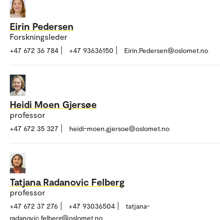
Eirin Pedersen
Forskningsleder
+47 672 36 784
+47 93636150
Eirin.Pedersen@oslomet.no
Heidi Moen Gjersøe
professor
+47 672 35 327
heidi-moen.gjersoe@oslomet.no
Tatjana Radanovic Felberg
professor
+47 672 37 276
+47 93036504
tatjana-
radanovic.felberg@oslomet.no