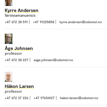
Kyrre Andersen
førsteamanuensis
+47 672 38 591
+47 91325858
kyrre.andersen@oslomet.no
Åge Johnsen
professor
+47 672 38 227
aage.johnsen@oslomet.no
Håkon Larsen
professor
+47 672 37 226
+47 97654127
hakon.larsen@oslomet.no