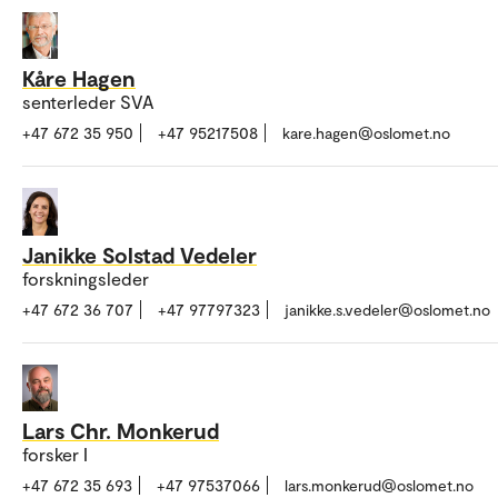
Kåre Hagen
senterleder SVA
+47 672 35 950
+47 95217508
kare.hagen@oslomet.no
Janikke Solstad Vedeler
forskningsleder
+47 672 36 707
+47 97797323
janikke.s.vedeler@oslomet.no
Lars Chr. Monkerud
forsker I
+47 672 35 693
+47 97537066
lars.monkerud@oslomet.no