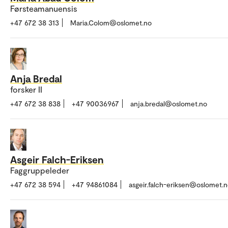
Førsteamanuensis
+47 672 38 313
Maria.Colom@oslomet.no
Anja Bredal
forsker II
+47 672 38 838
+47 90036967
anja.bredal@oslomet.no
Asgeir Falch-Eriksen
Faggruppeleder
+47 672 38 594
+47 94861084
asgeir.falch-eriksen@oslomet.