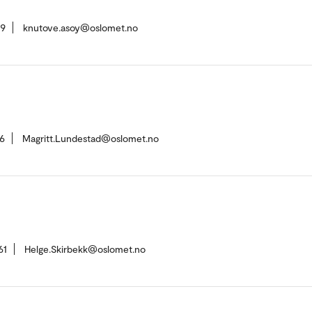
59
knutove.asoy@oslomet.no
6
Magritt.Lundestad@oslomet.no
61
Helge.Skirbekk@oslomet.no