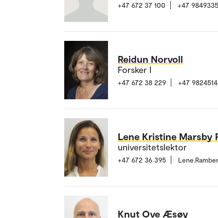
+47 672 37 100
+47 984933
Reidun Norvoll
Forsker I
+47 672 38 229
+47 9824514
Lene Kristine Marsby
universitetslektor
+47 672 36 395
Lene.Rambe
Knut Ove Æsøy