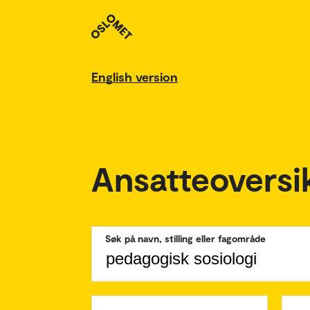
English version
Ansatteoversi
Søk på navn, stilling eller fagområde