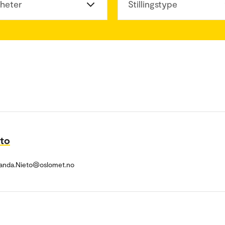
heter
Stillingstype
eto
randa.Nieto@oslomet.no