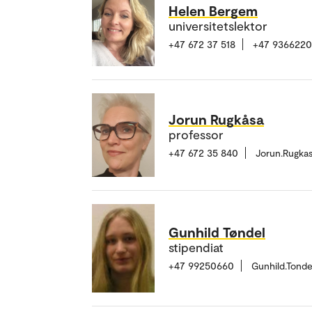
Helen Bergem
universitetslektor
+47 672 37 518
+47 936622
Jorun Rugkåsa
professor
+47 672 35 840
Jorun.Rugka
Gunhild Tøndel
stipendiat
+47 99250660
Gunhild.Tond