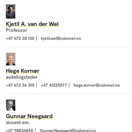
Kjetil A. van der Wel
Professor
+47 672 38 130
kjetil.wel@oslomet.no
Hege Kornør
avdelingsleder
+47 672 36 310
+47 41225577
hege.kornor@oslomet.no
Gunnar Neegaard
dosent em.
+47 98836890
Gunnar.Neegaard@oslomet.no