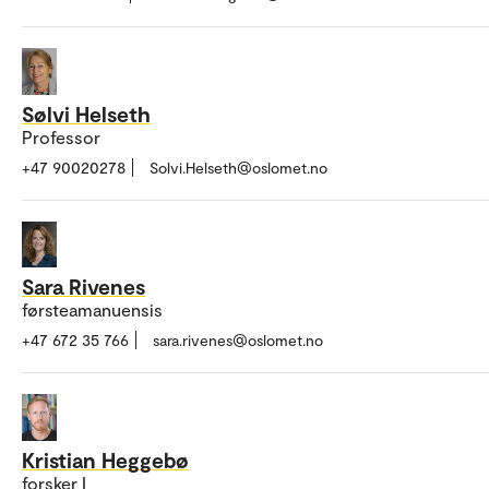
Sølvi Helseth
Professor
+47 90020278
Solvi.Helseth@oslomet.no
Sara Rivenes
førsteamanuensis
+47 672 35 766
sara.rivenes@oslomet.no
Kristian Heggebø
forsker I