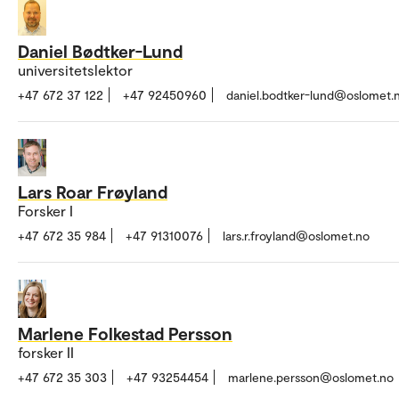
Daniel Bødtker-Lund
universitetslektor
+47 672 37 122
+47 92450960
daniel.bodtker-lund@oslomet.
Lars Roar Frøyland
Forsker I
+47 672 35 984
+47 91310076
lars.r.froyland@oslomet.no
Marlene Folkestad Persson
forsker II
+47 672 35 303
+47 93254454
marlene.persson@oslomet.no