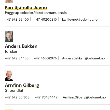
Kari Sjøhelle Jevne
Faggruppeleder/førsteamanuensis
+47 672 38 105
+47 40200215
kari.jevne@oslomet.no
Anders Bakken
forsker II
+47 672 37 138
+47 46502076
Anders.Bakken@oslomet.no
Arnfinn Gilberg
Stipendiat
+47 672 35 308
+47 93434449
Arnfinn.Gilberg@oslomet.no