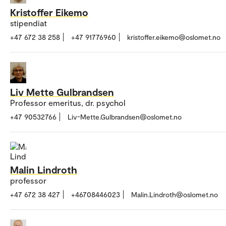
Kristoffer Eikemo
stipendiat
+47 672 38 258
+47 91776960
kristoffer.eikemo@oslomet.no
Liv Mette Gulbrandsen
Professor emeritus, dr. psychol
+47 90532766
Liv-Mette.Gulbrandsen@oslomet.no
Malin Lindroth
professor
+47 672 38 427
+46708446023
Malin.Lindroth@oslomet.no