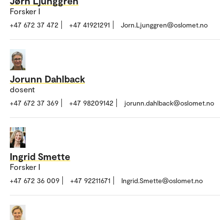
Jørn Ljunggren
Forsker I
+47 672 37 472
+47 41921291
Jorn.Ljunggren@oslomet.no
Jorunn Dahlback
dosent
+47 672 37 369
+47 98209142
jorunn.dahlback@oslomet.no
Ingrid Smette
Forsker I
+47 672 36 009
+47 92211671
Ingrid.Smette@oslomet.no