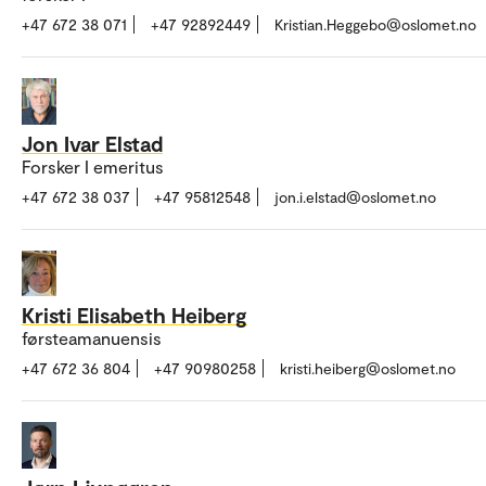
+47 672 38 071
+47 92892449
Kristian.Heggebo@oslomet.no
Jon Ivar Elstad
Forsker I emeritus
+47 672 38 037
+47 95812548
jon.i.elstad@oslomet.no
Kristi Elisabeth Heiberg
førsteamanuensis
+47 672 36 804
+47 90980258
kristi.heiberg@oslomet.no