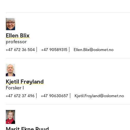
Ellen Blix
professor
+47 672 36 504
+47 90589315
Ellen.Blix@oslomet.no
Kjetil Frøyland
Forsker I
+47 672 37 496
+47 90630657
Kjetil.Froyland@oslomet.no
Marit Ekne Ruud