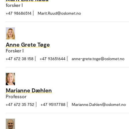
forsker I
+47 98686514
Marit.Ruud@oslomet.no
Anne Grete Tøge
Forsker I
+47 672 38 158
+47 93651644
anne-grete.toge@oslomet.no
Marianne Dæhlen
Professor
+47 672 35 752
+47 95117788
Marianne.Dahlen@oslomet.no