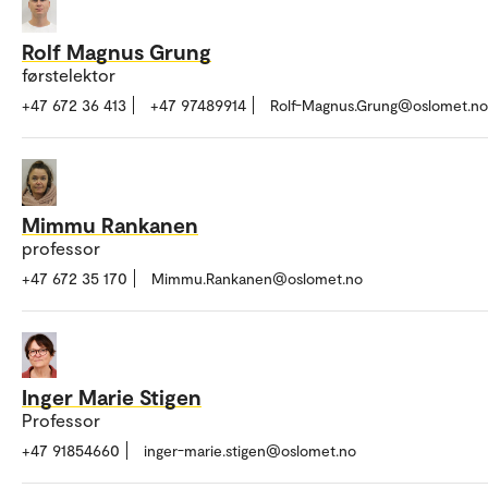
Rolf Magnus Grung
førstelektor
+47 672 36 413
+47 97489914
Rolf-Magnus.Grung@oslomet.no
Mimmu Rankanen
professor
+47 672 35 170
Mimmu.Rankanen@oslomet.no
Inger Marie Stigen
Professor
+47 91854660
inger-marie.stigen@oslomet.no