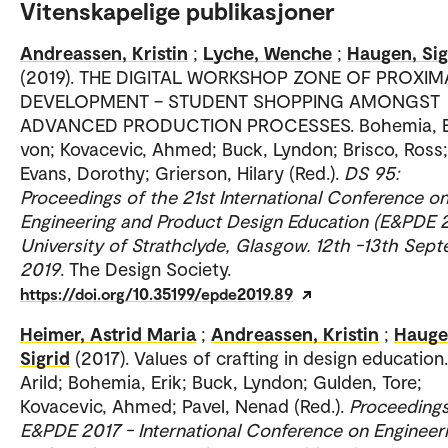
Vitenskapelige publikasjoner
Andreassen, Kristin
;
Lyche, Wenche
;
Haugen, Sig
(2019). THE DIGITAL WORKSHOP ZONE OF PROXIM
DEVELOPMENT – STUDENT SHOPPING AMONGST
ADVANCED PRODUCTION PROCESSES. Bohemia, E
von; Kovacevic, Ahmed; Buck, Lyndon; Brisco, Ross;
Evans, Dorothy; Grierson, Hilary (Red.).
DS 95:
Proceedings of the 21st International Conference o
Engineering and Product Design Education (E&PDE 2
University of Strathclyde, Glasgow. 12th -13th Sep
2019
. The Design Society.
https://doi.org/10.35199/epde2019.89
Heimer, Astrid Maria
;
Andreassen, Kristin
;
Hauge
Sigrid
(2017). Values of crafting in design education
Arild; Bohemia, Erik; Buck, Lyndon; Gulden, Tore;
Kovacevic, Ahmed; Pavel, Nenad (Red.).
Proceedings
E&PDE 2017 - International Conference on Engineer