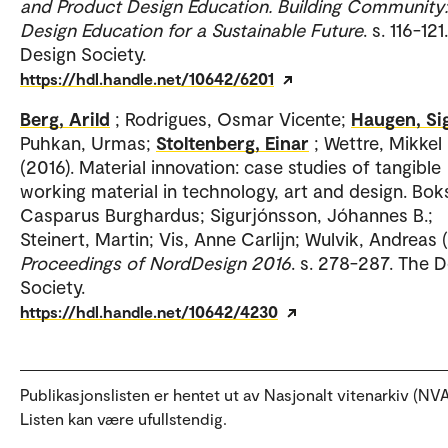
and Product Design Education. Building Community:
Design Education for a Sustainable Future
. s. 116-12
Design Society.
https://hdl.handle.net/10642/6201
Berg, Arild
; Rodrigues, Osmar Vicente;
Haugen, Si
Puhkan, Urmas;
Stoltenberg, Einar
; Wettre, Mikkel
(2016). Material innovation: case studies of tangible
working material in technology, art and design. Bok
Casparus Burghardus; Sigurjónsson, Jóhannes B.;
Steinert, Martin; Vis, Anne Carlijn; Wulvik, Andreas (
Proceedings of NordDesign 2016
. s. 278-287. The 
Society.
https://hdl.handle.net/10642/4230
Publikasjonslisten er hentet ut av Nasjonalt vitenarkiv (NVA
Listen kan være ufullstendig.