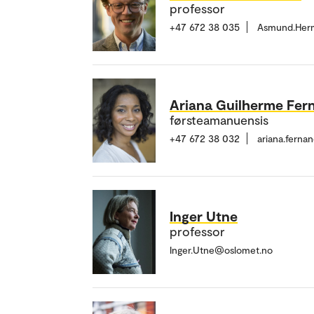
professor
+47 672 38 035
Asmund.Her
Ariana Guilherme Fer
førsteamanuensis
+47 672 38 032
ariana.fern
Inger Utne
professor
Inger.Utne@oslomet.no