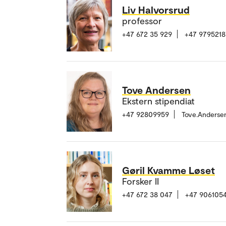
Liv Halvorsrud
professor
+47 672 35 929
+47 9795218
Tove Andersen
Ekstern stipendiat
+47 92809959
Tove.Anderse
Gøril Kvamme Løset
Forsker II
+47 672 38 047
+47 906105