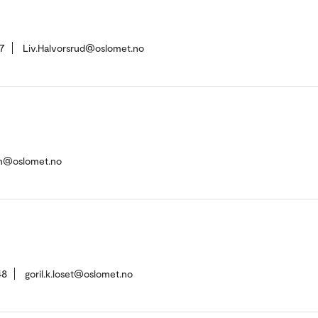
7
Liv.Halvorsrud@oslomet.no
n@oslomet.no
48
goril.k.loset@oslomet.no