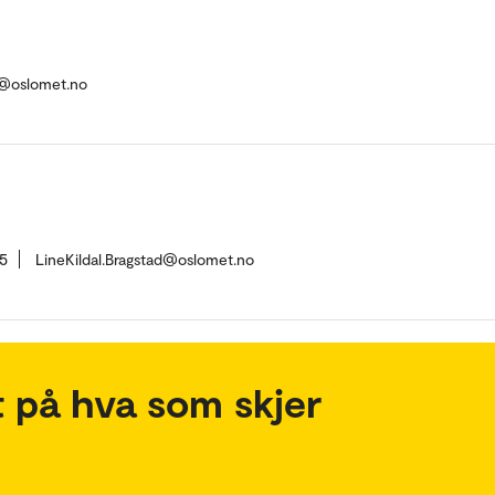
e@oslomet.no
5
LineKildal.Bragstad@oslomet.no
 på hva som skjer