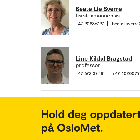
Beate Lie Sverre
førsteamanuensis
+47 90886797
beate.l.sverr
Line Kildal Bragstad
professor
+47 672 37 181
+47 4020079
Hold deg oppdatert
på OsloMet.