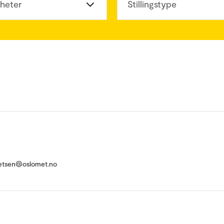
heter
Stillingstype
retsen@oslomet.no