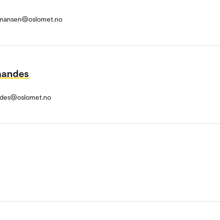
mansen@oslomet.no
nandes
andes@oslomet.no