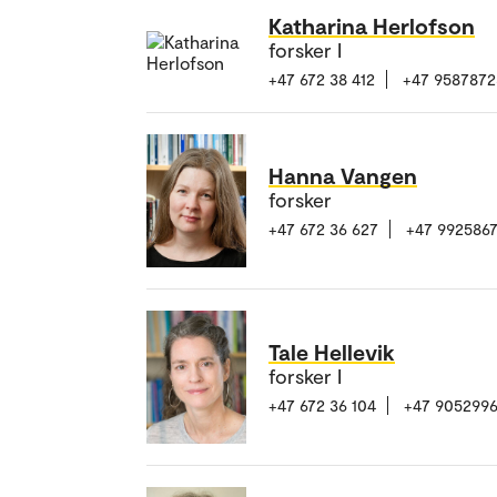
Katharina Herlofson
forsker I
+47 672 38 412
+47 9587872
Hanna Vangen
forsker
+47 672 36 627
+47 992586
Tale Hellevik
forsker I
+47 672 36 104
+47 905299