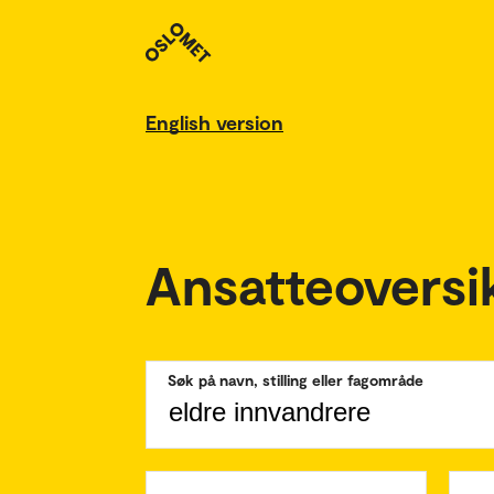
English version
Ansatteoversi
Søk på navn, stilling eller fagområde