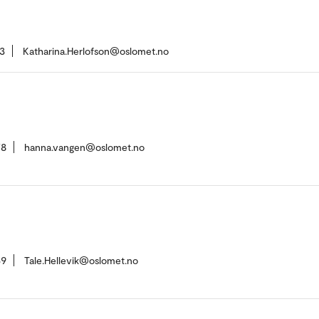
3
Katharina.Herlofson@oslomet.no
78
hanna.vangen@oslomet.no
69
Tale.Hellevik@oslomet.no