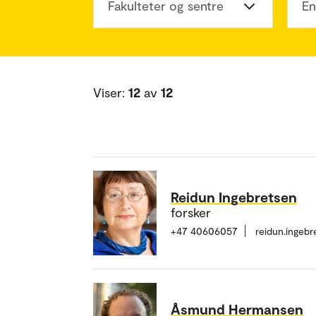
Fakulteter og sentre
En
Viser:
12
av
12
Reidun Ingebretsen
forsker
+47 40606057
reidun.ingeb
Åsmund Hermansen