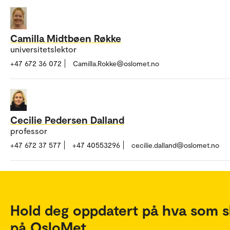
Camilla Midtbøen Røkke
universitetslektor
+47 672 36 072
Camilla.Rokke@oslomet.no
Cecilie Pedersen Dalland
professor
+47 672 37 577
+47 40553296
cecilie.dalland@oslomet.no
Hold deg oppdatert på hva som s
på OsloMet.