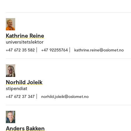
Kathrine Reine
universitetslektor
+47 672 35 582
+47 92255764
kathrine.reine@oslomet.no
Norhild Joleik
stipendiat
+47 672 37 347
norhild.joleik@oslomet.no
Anders Bakken