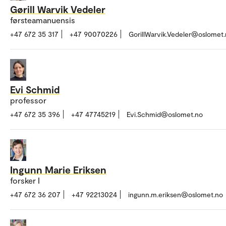
Gørill Warvik Vedeler
førsteamanuensis
+47 672 35 317
+47 90070226
GorillWarvik.Vedeler@oslomet
Evi Schmid
professor
+47 672 35 396
+47 47745219
Evi.Schmid@oslomet.no
Ingunn Marie Eriksen
forsker I
+47 672 36 207
+47 92213024
ingunn.m.eriksen@oslomet.no