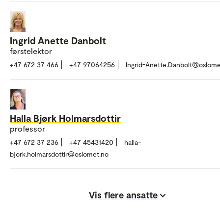
Ingrid Anette Danbolt
førstelektor
+47 672 37 466
+47 97064256
Ingrid-Anette.Danbolt@oslome
Halla Bjørk Holmarsdottir
professor
+47 672 37 236
+47 45431420
halla-
bjork.holmarsdottir@oslomet.no
Vis flere ansatte