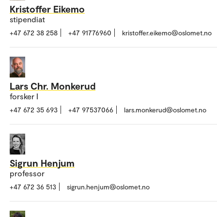
Kristoffer Eikemo
stipendiat
+47 672 38 258
+47 91776960
kristoffer.eikemo@oslomet.no
Lars Chr. Monkerud
forsker I
+47 672 35 693
+47 97537066
lars.monkerud@oslomet.no
Sigrun Henjum
professor
+47 672 36 513
sigrun.henjum@oslomet.no