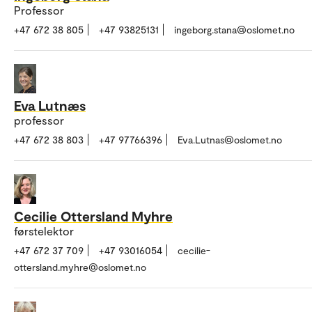
Professor
+47 672 38 805
+47 93825131
ingeborg.stana@oslomet.no
Eva Lutnæs
professor
+47 672 38 803
+47 97766396
Eva.Lutnas@oslomet.no
Cecilie Ottersland Myhre
førstelektor
+47 672 37 709
+47 93016054
cecilie-
ottersland.myhre@oslomet.no