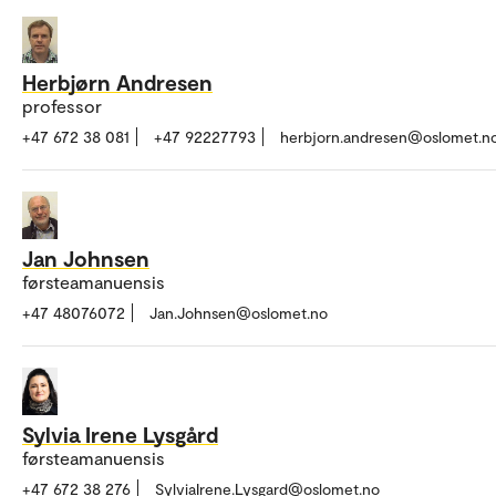
Herbjørn Andresen
professor
+47 672 38 081
+47 92227793
herbjorn.andresen@oslomet.n
Jan Johnsen
førsteamanuensis
+47 48076072
Jan.Johnsen@oslomet.no
Sylvia Irene Lysgård
førsteamanuensis
+47 672 38 276
SylviaIrene.Lysgard@oslomet.no