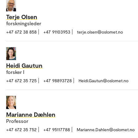
Terje Olsen
forskningsleder
+47 672 38 858
+47 91103953
terje.olsen@oslomet.no
Heidi Gautun
forsker I
+47 672 35 725
+47 98893728
Heidi.Gautun@oslomet.no
Marianne Dæhlen
Professor
+47 672 35 752
+47 95117788
Marianne.Dahlen@oslomet.no