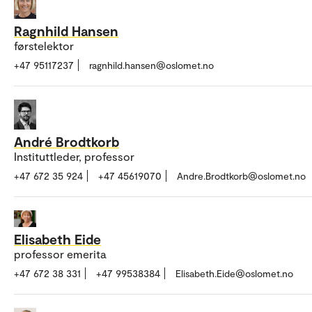
Ragnhild Hansen
førstelektor
+47 95117237
ragnhild.hansen@oslomet.no
André Brodtkorb
Instituttleder, professor
+47 672 35 924
+47 45619070
Andre.Brodtkorb@oslomet.no
Elisabeth Eide
professor emerita
+47 672 38 331
+47 99538384
Elisabeth.Eide@oslomet.no