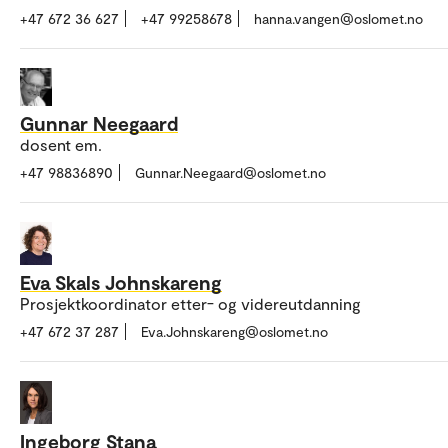
+47 672 36 627
+47 99258678
hanna.vangen@oslomet.no
Gunnar Neegaard
dosent em.
+47 98836890
Gunnar.Neegaard@oslomet.no
Eva Skals Johnskareng
Prosjektkoordinator etter- og videreutdanning
+47 672 37 287
Eva.Johnskareng@oslomet.no
Ingeborg Stana