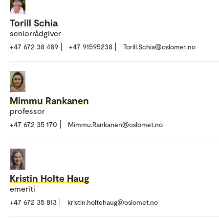
Torill Schia
seniorrådgiver
+47 672 38 489
+47 91595238
Torill.Schia@oslomet.no
Mimmu Rankanen
professor
+47 672 35 170
Mimmu.Rankanen@oslomet.no
Kristin Holte Haug
emeriti
+47 672 35 813
kristin.holtehaug@oslomet.no