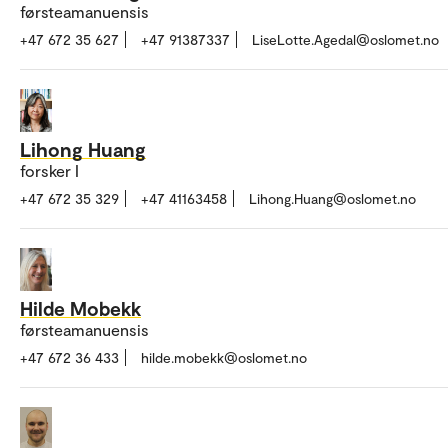
førsteamanuensis
+47 672 35 627
+47 91387337
LiseLotte.Agedal@oslomet.no
Lihong Huang
forsker I
+47 672 35 329
+47 41163458
Lihong.Huang@oslomet.no
Hilde Mobekk
førsteamanuensis
+47 672 36 433
hilde.mobekk@oslomet.no