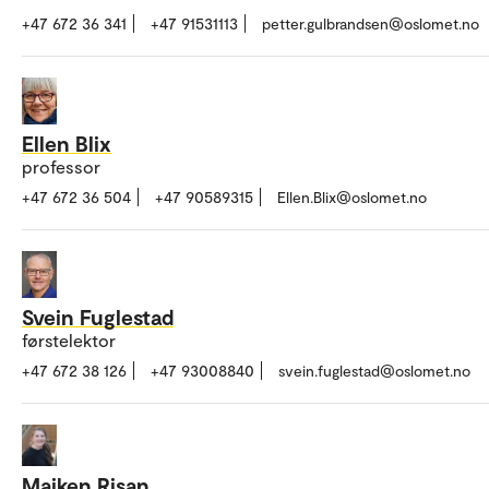
+47 672 36 341
+47 91531113
petter.gulbrandsen@oslomet.no
Ellen Blix
professor
+47 672 36 504
+47 90589315
Ellen.Blix@oslomet.no
Svein Fuglestad
førstelektor
+47 672 38 126
+47 93008840
svein.fuglestad@oslomet.no
Maiken Risan