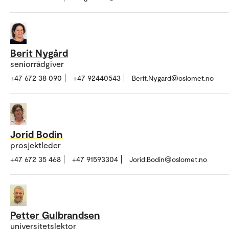
Berit Nygård
seniorrådgiver
+47 672 38 090
+47 92440543
Berit.Nygard@oslomet.no
Jorid Bodin
prosjektleder
+47 672 35 468
+47 91593304
Jorid.Bodin@oslomet.no
Petter Gulbrandsen
universitetslektor