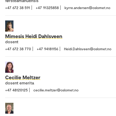
førsteamanuensis
+47 672 38 591
+47 91325858
kyrre.andersen@oslomet.no
Mimesis Heidi Dahlsveen
dosent
+47 672 38 770
+47 94181156
Heidi.Dahlsveen@oslomet.no
Cecilie Meltzer
dosent emerita
+47 48120125
cecilie.meltzer@oslomet.no