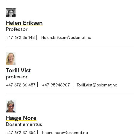
Helen Eriksen
Professor
+47 672 36 148
Helen.Eriksen@oslomet.no
Torill Vist
professor
+47 672 36 457
+47 95948907
Torill.Vist@oslomet.no
Hæge Nore
Dosent emeritus
+47 672 37 354
haege.nore@oslomet.no