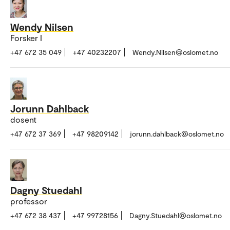
Wendy Nilsen
Forsker I
+47 672 35 049
+47 40232207
Wendy.Nilsen@oslomet.no
Jorunn Dahlback
dosent
+47 672 37 369
+47 98209142
jorunn.dahlback@oslomet.no
Dagny Stuedahl
professor
+47 672 38 437
+47 99728156
Dagny.Stuedahl@oslomet.no