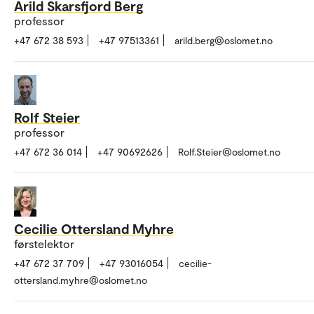
Arild Skarsfjord Berg
professor
+47 672 38 593
+47 97513361
arild.berg@oslomet.no
Rolf Steier
professor
+47 672 36 014
+47 90692626
Rolf.Steier@oslomet.no
Cecilie Ottersland Myhre
førstelektor
+47 672 37 709
+47 93016054
cecilie-
ottersland.myhre@oslomet.no