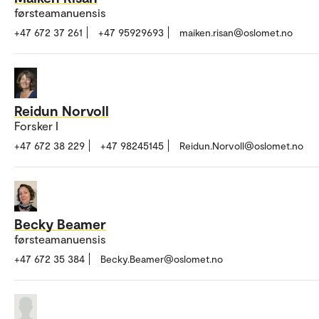
førsteamanuensis
+47 672 37 261
+47 95929693
maiken.risan@oslomet.no
Reidun Norvoll
Forsker I
+47 672 38 229
+47 98245145
Reidun.Norvoll@oslomet.no
Becky Beamer
førsteamanuensis
+47 672 35 384
Becky.Beamer@oslomet.no