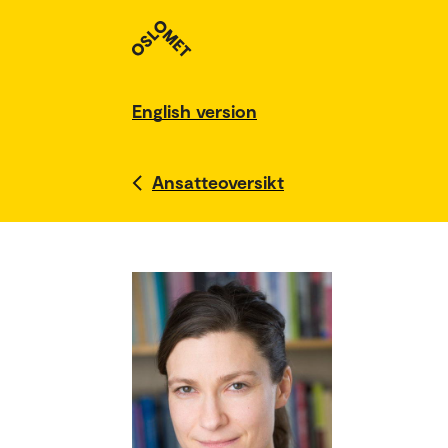
English version
Ansatteoversikt