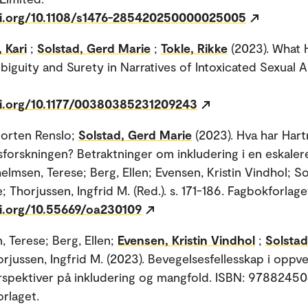
oi.org/10.1108/s1476-285420250000025005
 Kari
;
Solstad, Gerd Marie
;
Tokle, Rikke
(2023). What
iguity and Surety in Narratives of Intoxicated Sexual A
oi.org/10.1177/00380385231209243
Morten Renslo;
Solstad, Gerd Marie
(2023). Hva har Har
ettsforskningen? Betraktninger om inkludering i en eskale
helmsen, Terese; Berg, Ellen; Evensen, Kristin Vindhol; So
 Thorjussen, Ingfrid M. (Red.). s. 171-186. Fagbokforlage
oi.org/10.55669/oa230109
, Terese; Berg, Ellen;
Evensen, Kristin Vindhol
;
Solstad
orjussen, Ingfrid M. (2023). Bevegelsesfellesskap i oppve
erspektiver på inkludering og mangfold. ISBN: 97882450
orlaget.