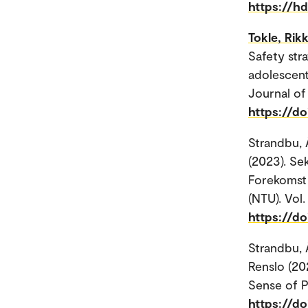
https://h
Tokle, Rik
Safety str
adolescents
Journal of
https://d
Strandbu,
(2023). Se
Forekomst 
(NTU). Vol.
https://do
Strandbu,
Renslo (20
Sense of P
https://d