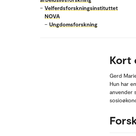
–
Velferdsforskningsinstituttet
NOVA
–
Ungdomsforskning
Kort
Gerd Marie
Hun har en
anvender s
sosioøkono
Fors