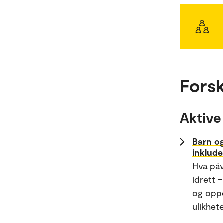
Forsk
Aktive
Barn og
inklude
Hva påv
idrett 
og oppd
ulikhete