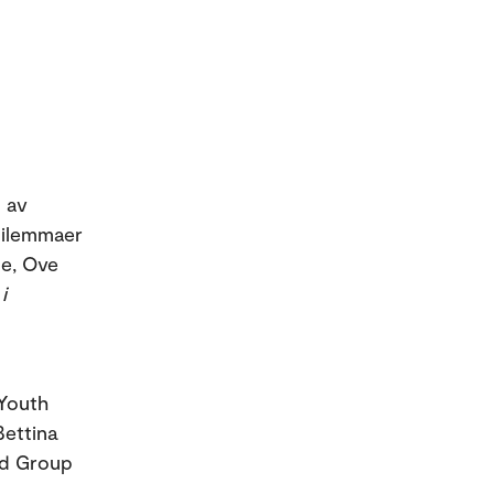
g av
dilemmaer
le, Ove
i
 Youth
Bettina
ald Group