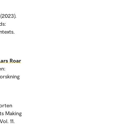
(2023).
ds:
ntexts.
Lars Roar
en:
forskning
orten
ts Making
ol. 11.