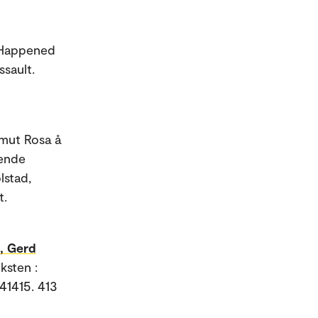
 Happened
ssault.
tmut Rosa å
rende
lstad,
t.
, Gerd
ksten :
41415. 413