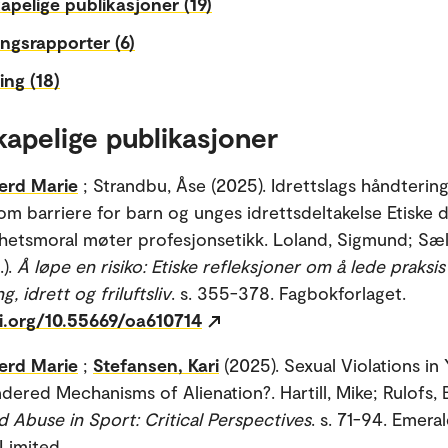
apelige publikasjoner (19)
ngsrapporter (6)
ing (18)
kapelige publikasjoner
erd Marie
; Strandbu, Åse (2025). Idrettslags håndterin
m barriere for barn og unges idrettsdeltakelse Etiske 
lighetsmoral møter profesjonsetikk. Loland, Sigmund; Sæ
.).
Å løpe en risiko: Etiske refleksjoner om å lede praksis 
, idrett og friluftsliv
. s. 355-378. Fagbokforlaget.
oi.org/10.55669/oa610714
erd Marie
;
Stefansen, Kari
(2025). Sexual Violations in
dered Mechanisms of Alienation?. Hartill, Mike; Rulofs, 
d Abuse in Sport: Critical Perspectives
. s. 71-94. Emer
 Limited.