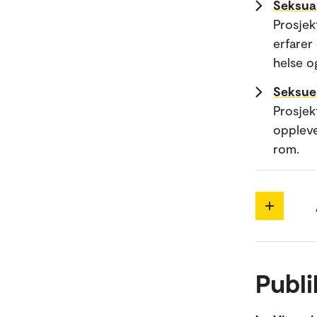
Seksual
Prosjek
erfarer
helse og
Seksuel
Prosjek
oppleve
rom.
Publi