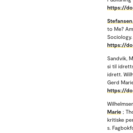
https://d
Stefansen,
to Me? Amb
Sociology.
https://d
Sandvik, 
si til idr
idrett. Wil
Gerd Marie;
https://d
Wilhelmsen
Marie
; Th
kritiske p
s. Fagbokf