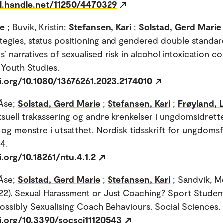
dl.handle.net/11250/4470329
ke
; Buvik, Kristin;
Stefansen, Kari
;
Solstad, Gerd Marie
ategies, status positioning and gendered double standar
’ narratives of sexualised risk in alcohol intoxication co
 Youth Studies.
oi.org/10.1080/13676261.2023.2174010
 Åse;
Solstad, Gerd Marie
;
Stefansen, Kari
;
Frøyland, 
ksuell trakassering og andre krenkelser i ungdomsidrett
og mønstre i utsatthet. Nordisk tidsskrift for ungdoms
 4.
i.org/10.18261/ntu.4.1.2
 Åse;
Solstad, Gerd Marie
;
Stefansen, Kari
; Sandvik, M
22). Sexual Harassment or Just Coaching? Sport Studen
ossibly Sexualising Coach Behaviours. Social Sciences. V
oi.org/10.3390/socsci11120543