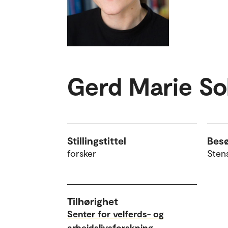
Gerd Marie So
Stillingstittel
Bes
forsker
Sten
Tilhørighet
Senter for velferds- og
arbeidslivsforskning