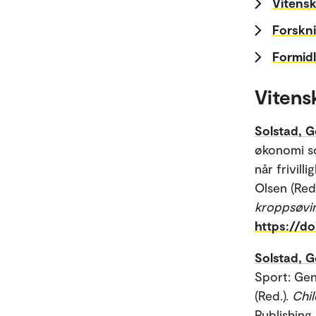
Vitensk
Forskni
Formidl
Vitens
Solstad, G
økonomi so
når frivil
Olsen (Red
kroppsøving
https://d
Solstad, G
Sport: Gen
(Red.).
Chil
Publishing