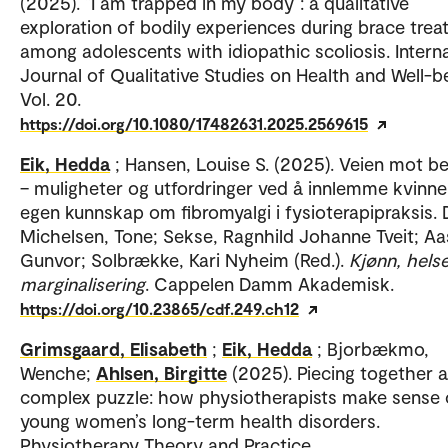
(2025). “I am trapped in my body”: a qualitative
exploration of bodily experiences during brace tre
among adolescents with idiopathic scoliosis. Interna
Journal of Qualitative Studies on Health and Well-b
Vol. 20.
https://doi.org/10.1080/17482631.2025.2569615
Eik, Hedda
; Hansen, Louise S. (2025). Veien mot b
– muligheter og utfordringer ved å innlemme kvinne
egen kunnskap om fibromyalgi i fysioterapipraksis. 
Michelsen, Tone; Sekse, Ragnhild Johanne Tveit; Aa
Gunvor; Solbrække, Kari Nyheim (Red.).
Kjønn, hels
marginalisering
. Cappelen Damm Akademisk.
https://doi.org/10.23865/cdf.249.ch12
Grimsgaard, Elisabeth
;
Eik, Hedda
; Bjorbækmo,
Wenche;
Ahlsen, Birgitte
(2025). Piecing together a
complex puzzle: how physiotherapists make sense 
young women’s long-term health disorders.
Physiotherapy Theory and Practice.