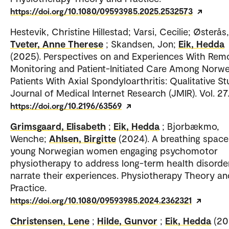
https://doi.org/10.1080/09593985.2025.2532573
Hestevik, Christine Hillestad; Varsi, Cecilie; Østerås
Tveter, Anne Therese
; Skandsen, Jon;
Eik, Hedda
(2025). Perspectives on and Experiences With Rem
Monitoring and Patient-Initiated Care Among Norw
Patients With Axial Spondyloarthritis: Qualitative St
Journal of Medical Internet Research (JMIR). Vol. 27
https://doi.org/10.2196/63569
Grimsgaard, Elisabeth
;
Eik, Hedda
; Bjorbækmo,
Wenche;
Ahlsen, Birgitte
(2024). A breathing spac
young Norwegian women engaging psychomotor
physiotherapy to address long-term health disorde
narrate their experiences. Physiotherapy Theory an
Practice.
https://doi.org/10.1080/09593985.2024.2362321
Christensen, Lene
;
Hilde, Gunvor
;
Eik, Hedda
(20