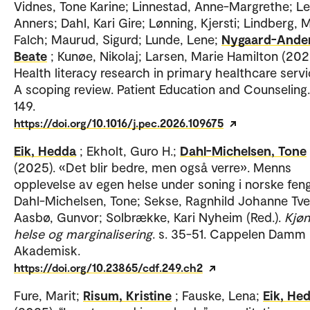
Vidnes, Tone Karine; Linnestad, Anne-Margrethe; Le
Anners; Dahl, Kari Gire; Lønning, Kjersti; Lindberg, 
Falch; Maurud, Sigurd; Lunde, Lene;
Nygaard-Ande
Beate
; Kunøe, Nikolaj; Larsen, Marie Hamilton (202
Health literacy research in primary healthcare servi
A scoping review. Patient Education and Counseling.
149.
https://doi.org/10.1016/j.pec.2026.109675
Eik, Hedda
; Ekholt, Guro H.;
Dahl-Michelsen, Tone
(2025). «Det blir bedre, men også verre». Menns
opplevelse av egen helse under soning i norske feng
Dahl-Michelsen, Tone; Sekse, Ragnhild Johanne Tvei
Aasbø, Gunvor; Solbrække, Kari Nyheim (Red.).
Kjøn
helse og marginalisering
. s. 35-51. Cappelen Damm
Akademisk.
https://doi.org/10.23865/cdf.249.ch2
Fure, Marit;
Risum, Kristine
; Fauske, Lena;
Eik, He