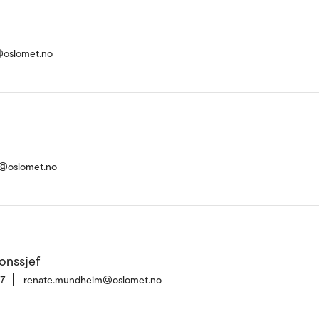
@oslomet.no
@oslomet.no
onssjef
37
renate.mundheim@oslomet.no