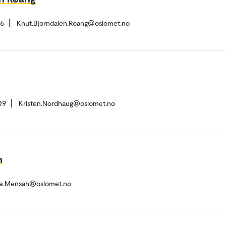
66
Knut.Bjorndalen.Roang@oslomet.no
09
Kristen.Nordhaug@oslomet.no
h
ae.Mensah@oslomet.no