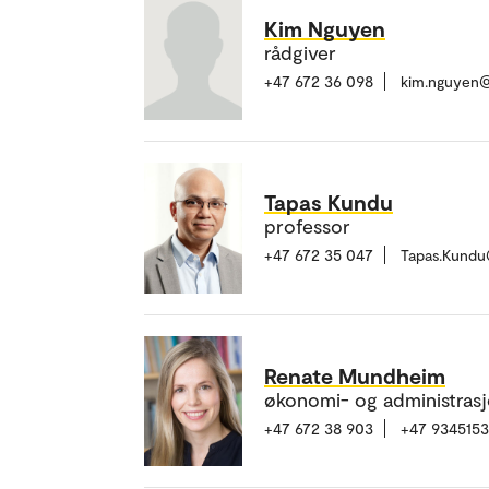
Kim Nguyen
rådgiver
+47 672 36 098
kim.nguyen
Tapas Kundu
professor
+47 672 35 047
Tapas.Kundu
Renate Mundheim
økonomi- og administrasj
+47 672 38 903
+47 934515