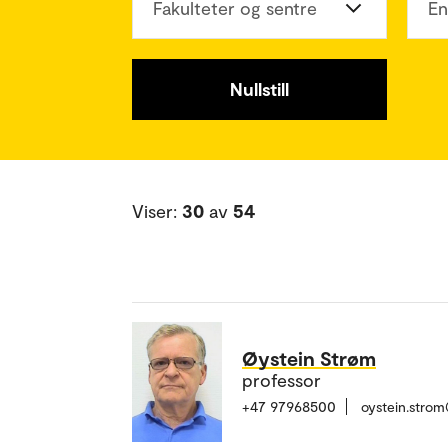
Fakulteter og sentre
En
Nullstill
Viser:
30
av
54
Øystein Strøm
professor
+47 97968500
oystein.stro