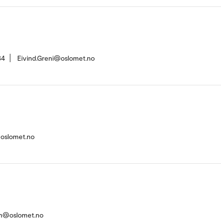
34
Eivind.Greni@oslomet.no
@oslomet.no
im@oslomet.no