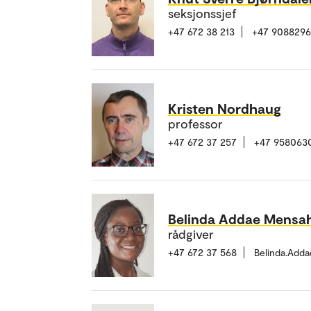
seksjonssjef
+47 672 38 213
+47 908829
Kristen Nordhaug
professor
+47 672 37 257
+47 958063
Belinda Addae Mensa
rådgiver
+47 672 37 568
Belinda.Add