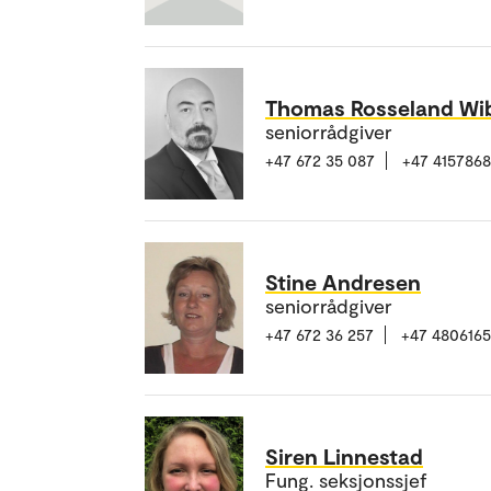
Thomas Rosseland Wi
seniorrådgiver
+47 672 35 087
+47 415786
Stine Andresen
seniorrådgiver
+47 672 36 257
+47 480616
Siren Linnestad
Fung. seksjonssjef