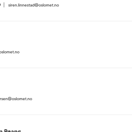
9
siren.linnestad@oslomet.no
oslomet.no
arsen@oslomet.no
en Røang