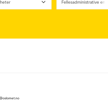
heter
Fellesadministrative enh
m@oslomet.no