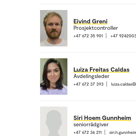
Eivind Greni
Prosjektcontroller
+47 672 35 901
+47 924200
Luiza Freitas Caldas
Avdelingsleder
+47 672 37 393
luiza.caldas
Siri Hoem Gunnheim
seniorrådgiver
+47 672 36 211
siri.h.gunnhe