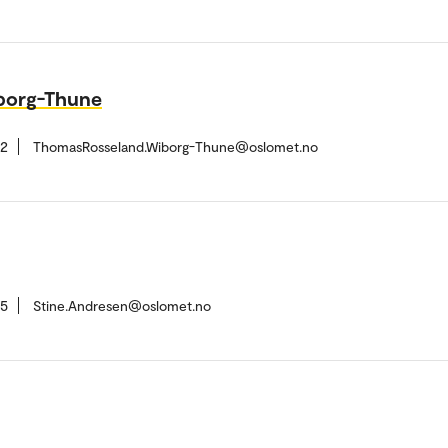
borg-Thune
82
ThomasRosseland.Wiborg-Thune@oslomet.no
55
Stine.Andresen@oslomet.no