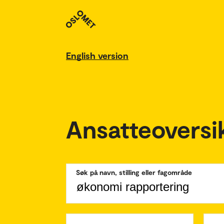
English version
Ansatteoversi
Søk på navn, stilling eller fagområde