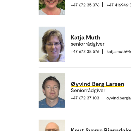
+47 672 35 376
+47 4169461
Katja Muth
seniorrådgiver
+47 672 38 576
katja.muth@
Øyvind Berg Larsen
Seniorrådgiver
+47 672 37 103
oyvind.bergl
Knut Sverre Bjørndal