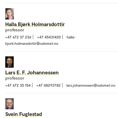
Halla Bjørk Holmarsdottir
professor
+47 672 37 236
+47 45431420
halla-
bjork.holmarsdottir@oslomet.no
Lars E. F. Johannessen
professor
+47 672 35 154
+47 48293782
lars.johannessen@oslomet.no
Svein Fuglestad