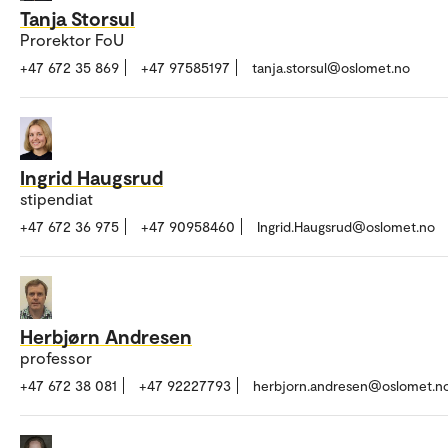
Tanja Storsul
Prorektor FoU
+47 672 35 869
+47 97585197
tanja.storsul@oslomet.no
Ingrid Haugsrud
stipendiat
+47 672 36 975
+47 90958460
Ingrid.Haugsrud@oslomet.no
Herbjørn Andresen
professor
+47 672 38 081
+47 92227793
herbjorn.andresen@oslomet.n