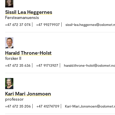
Sissil Lea Heggernes
Førsteamanuensis
+47 672 37 074
+47 99279937
sissil-lea.heggernes@oslomet.
Harald Throne-Holst
forsker II
+47 672 35 636
+47 91713927
harald.throne-holst@oslomet.n
Kari Mari Jonsmoen
professor
+47 672 35 206
+47 41274709
Kari-Mari.Jonsmoen@oslomet.