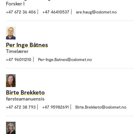
Forsker I
+47 672 36 406
+47 46410537
are.haug@oslomet.no
Per Inge Båtnes
Timelærer
+47 96011210
Per-Inge.Batnes@oslomet.no
Birte Brekketo
førsteamanuensis
+47 672 38 793
+47 95982691
Birte.Brekketo@oslomet.no