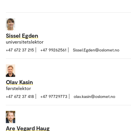
Sissel Egden
universitetslektor
+47 672 37 215
+47 99262561
Sissel.Egden@oslomet.no
Olav Kasin
førstelektor
+47 672 37 418
+47 97729773
olav.kasin@oslomet.no
Are Vegard Haug