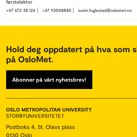
førstelektor
+47 672 38 126
+47 93008840
svein.fuglestad@oslomet.no
Hold deg oppdatert på hva som s
på OsloMet.
Abonner på vårt nyhetsbrev!
Postboks 4, St. Olavs plass
0130 Oslo