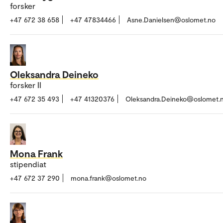
forsker
+47 672 38 658
+47 47834466
Asne.Danielsen@oslomet.no
Oleksandra Deineko
forsker II
+47 672 35 493
+47 41320376
Oleksandra.Deineko@oslomet.
Mona Frank
stipendiat
+47 672 37 290
mona.frank@oslomet.no