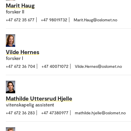
Marit Haug
forsker II
+47 672 35 677
+47 98019732
Marit.Haug@oslomet.no
Vilde Hernes
forsker I
+47 672 36 704
+47 40071072
Vilde.Hernes@oslomet.no
Mathilde Uttersrud Hjelle
vitenskapelig assistent
+47 672 36 283
+47 47380977
mathilde.hjelle@oslomet.no