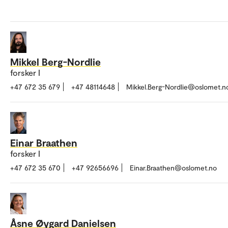
Mikkel Berg-Nordlie
forsker I
+47 672 35 679
+47 48114648
Mikkel.Berg-Nordlie@oslomet.n
Einar Braathen
forsker I
+47 672 35 670
+47 92656696
Einar.Braathen@oslomet.no
Åsne Øygard Danielsen