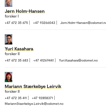
Jørn Holm-Hansen
forsker I
+47 672 35 675
+47 93266043
Jorn.Holm-Hansen@oslomet.n
Yuri Kasahara
forsker II
+47 672 35 683
+47 41269441
Yuri.Kasahara@oslomet.no
Mariann Stærkebye Leirvik
forsker II
+47 672 35 411
+47 92858371
MariannStaerkebye.Leirvik@oslomet.no