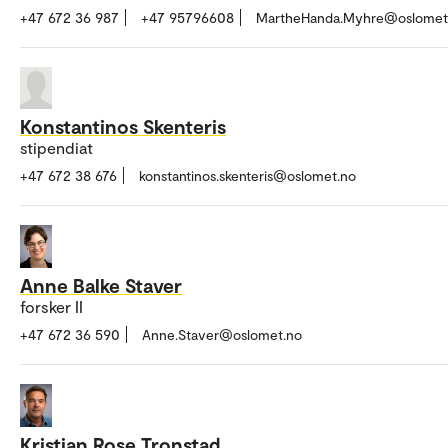
+47 672 36 987
+47 95796608
MartheHanda.Myhre@oslomet
Konstantinos Skenteris
stipendiat
+47 672 38 676
konstantinos.skenteris@oslomet.no
Anne Balke Staver
forsker II
+47 672 36 590
Anne.Staver@oslomet.no
Kristian Rose Tronstad