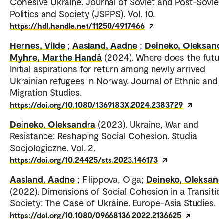
Cohesive Ukraine. Journal of Soviet and Post-Sovie
Politics and Society (JSPPS). Vol. 10.
https://hdl.handle.net/11250/4917466
Hernes, Vilde
;
Aasland, Aadne
;
Deineko, Oleksan
Myhre, Marthe Handå
(2024). Where does the futur
Initial aspirations for return among newly arrived
Ukrainian refugees in Norway. Journal of Ethnic and
Migration Studies.
https://doi.org/10.1080/1369183X.2024.2383729
Deineko, Oleksandra
(2023). Ukraine, War and
Resistance: Reshaping Social Cohesion. Studia
Socjologiczne. Vol. 2.
https://doi.org/10.24425/sts.2023.146173
Aasland, Aadne
; Filippova, Olga;
Deineko, Oleksan
(2022). Dimensions of Social Cohesion in a Transiti
Society: The Case of Ukraine. Europe-Asia Studies.
https://doi.org/10.1080/09668136.2022.2136625