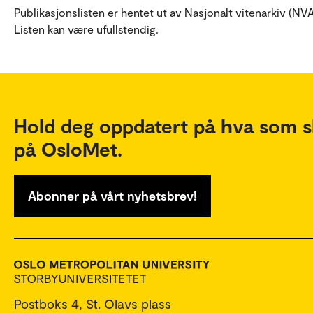
Publikasjonslisten er hentet ut av Nasjonalt vitenarkiv (NVA
Listen kan være ufullstendig.
Hold deg oppdatert på hva som s
på OsloMet.
Abonner på vårt nyhetsbrev!
Postboks 4, St. Olavs plass