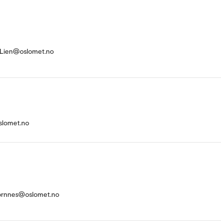
-Lien@oslomet.no
slomet.no
jornnes@oslomet.no