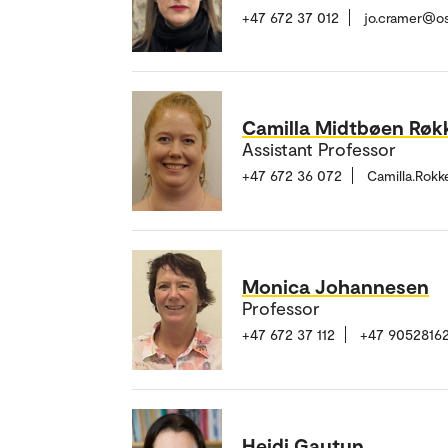
+47 672 37 012
jo.cramer@o
Camilla Midtbøen Røk
Assistant Professor
+47 672 36 072
Camilla.Rok
Monica Johannesen
Professor
+47 672 37 112
+47 9052816
Heidi Gautun