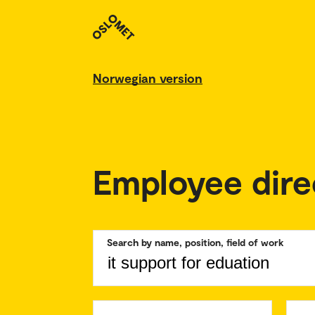
Norwegian version
Employee dire
Search by name, position, field of work