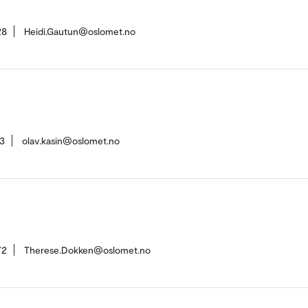
28
Heidi.Gautun@oslomet.no
3
olav.kasin@oslomet.no
72
Therese.Dokken@oslomet.no