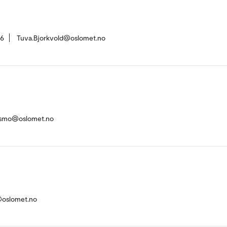
36
Tuva.Bjorkvold@oslomet.no
edsmo@oslomet.no
@oslomet.no