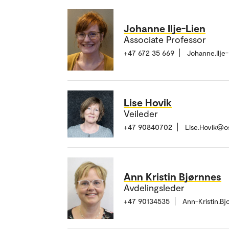
Johanne Ilje-Lien
Associate Professor
+47 672 35 669
Johanne.Ilje
Lise Hovik
Veileder
+47 90840702
Lise.Hovik@o
Ann Kristin Bjørnnes
Avdelingsleder
+47 90134535
Ann-Kristin.B