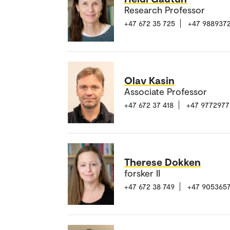
Research Professor
+47 672 35 725
+47 988937
Olav Kasin
Associate Professor
+47 672 37 418
+47 9772977
Therese Dokken
forsker II
+47 672 38 749
+47 905365