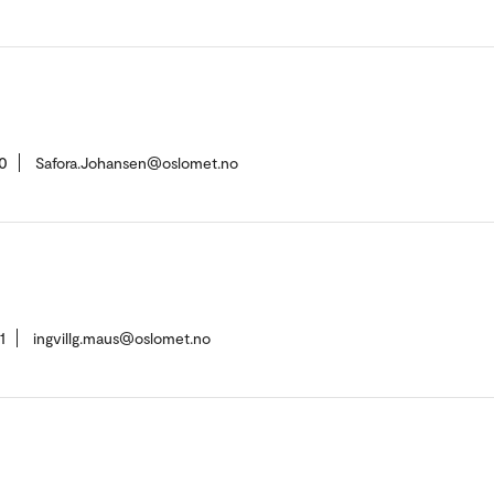
0
Safora.Johansen@oslomet.no
1
ingvillg.maus@oslomet.no