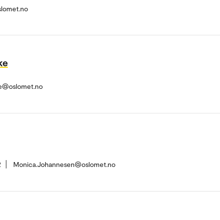
slomet.no
ke
ke@oslomet.no
2
Monica.Johannesen@oslomet.no