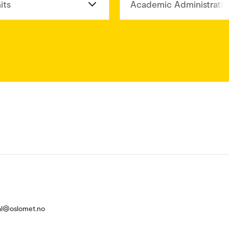
its
Academic Administratio
al@oslomet.no