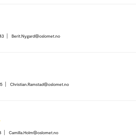
43
Berit.Nygard@oslomet.no
55
Christian.Ramstad@oslomet.no
h
8
Camilla.Holm@oslomet.no