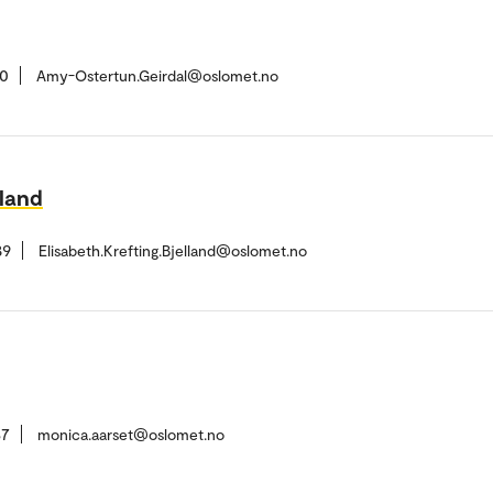
20
Amy-Ostertun.Geirdal@oslomet.no
lland
89
Elisabeth.Krefting.Bjelland@oslomet.no
37
monica.aarset@oslomet.no