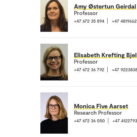
Amy Østertun Geirdal
Professor
+47 672 35 894
+47 481966
Elisabeth Krefting Bje
Professor
+47 672 36 792
+47 922383
Monica Five Aarset
Research Professor
+47 672 36 050
+47 412279