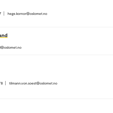
7
hege.kornor@oslomet.no
land
nd@oslomet.no
78
tilmann.von.soest@oslomet.no