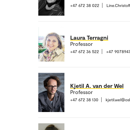
+47 672 38 022
Line.Christo
Laura Terragni
Professor
+47 672 36 522
+47 907894
Kjetil A. van der Wel
Professor
+47 672 38 130
kjetil.wel@o