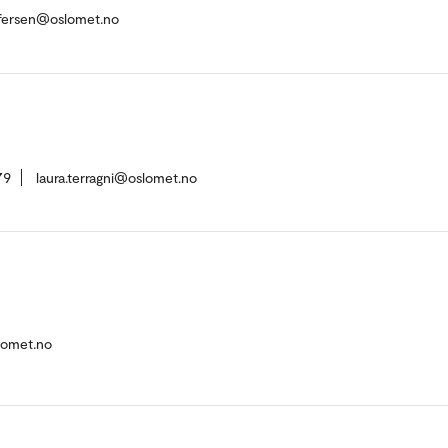
ffersen@oslomet.no
79
laura.terragni@oslomet.no
slomet.no