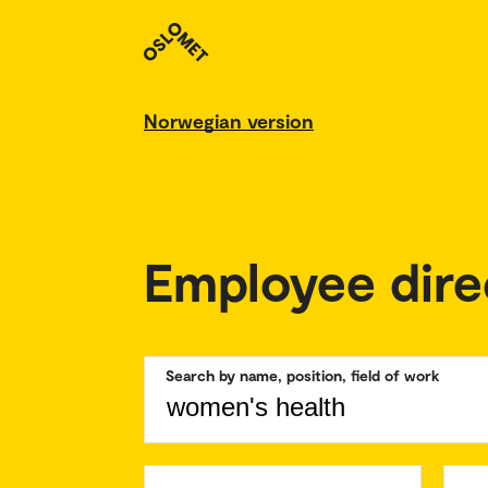
Norwegian version
Employee dire
Search by name, position, field of work