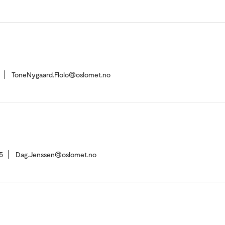
ToneNygaard.Flolo@oslomet.no
5
Dag.Jenssen@oslomet.no