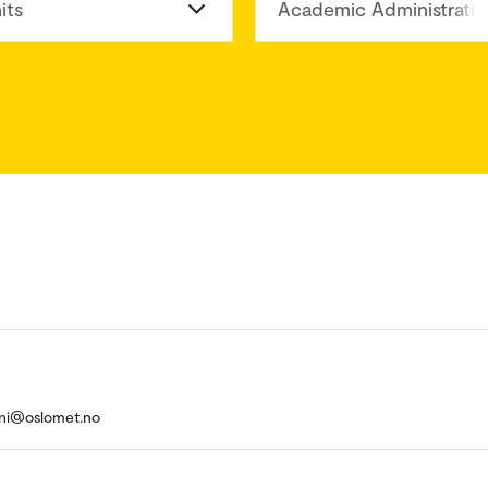
its
Academic Administratio
ani@oslomet.no