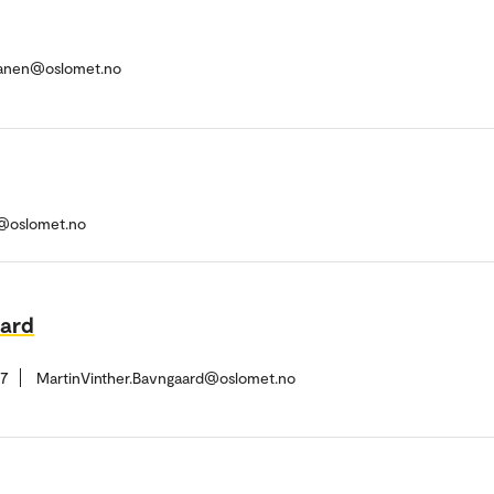
anen@oslomet.no
@oslomet.no
aard
37
MartinVinther.Bavngaard@oslomet.no