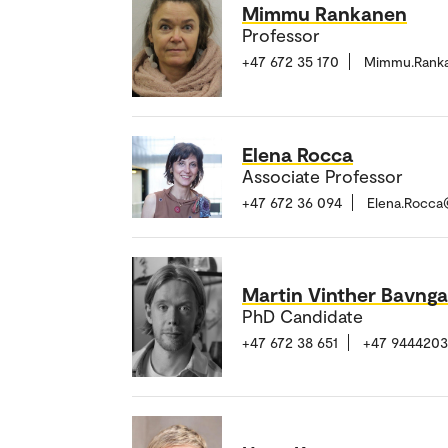
Mimmu Rankanen
Professor
+47 672 35 170
Mimmu.Rank
Elena Rocca
Associate Professor
+47 672 36 094
Elena.Rocca
Martin Vinther Bavng
PhD Candidate
+47 672 38 651
+47 944420