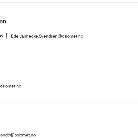
sen
39
EdelJannecke.Svendsen@oslomet.no
@oslomet.no
redondo@oslomet.no