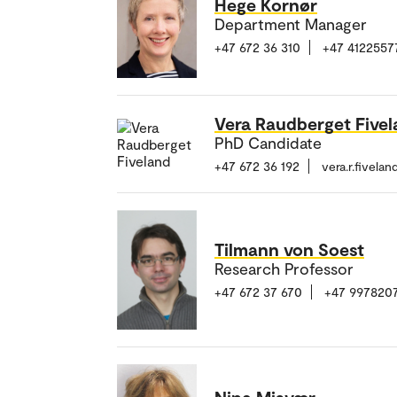
Hege Kornør
Department Manager
+47 672 36 310
+47 4122557
Vera Raudberget Five
PhD Candidate
+47 672 36 192
vera.r.fivela
Tilmann von Soest
Research Professor
+47 672 37 670
+47 997820
Nina Misvær