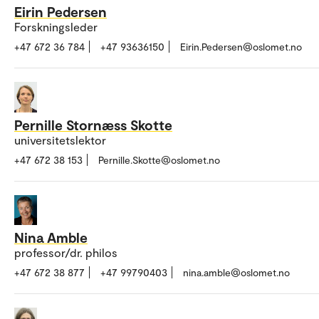
Eirin Pedersen
Forskningsleder
+47 672 36 784
+47 93636150
Eirin.Pedersen@oslomet.no
Pernille Stornæss Skotte
universitetslektor
+47 672 38 153
Pernille.Skotte@oslomet.no
Nina Amble
professor/dr. philos
+47 672 38 877
+47 99790403
nina.amble@oslomet.no