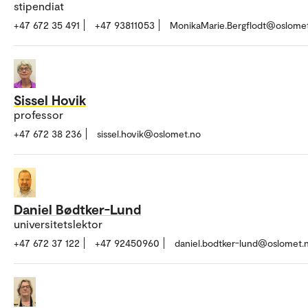
stipendiat
+47 672 35 491
+47 93811053
MonikaMarie.Bergflodt@oslome
Sissel Hovik
professor
+47 672 38 236
sissel.hovik@oslomet.no
Daniel Bødtker-Lund
universitetslektor
+47 672 37 122
+47 92450960
daniel.bodtker-lund@oslomet.