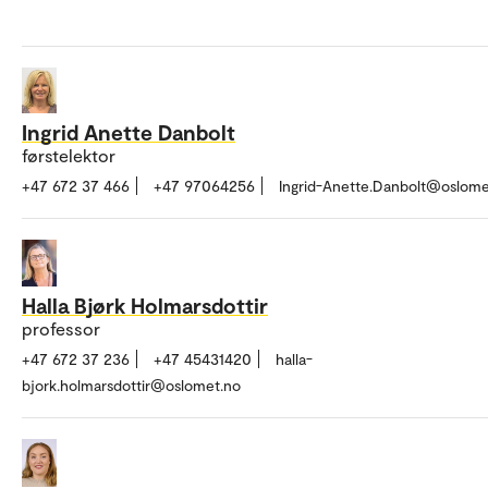
Ingrid Anette Danbolt
førstelektor
+47 672 37 466
+47 97064256
Ingrid-Anette.Danbolt@oslome
Halla Bjørk Holmarsdottir
professor
+47 672 37 236
+47 45431420
halla-
bjork.holmarsdottir@oslomet.no