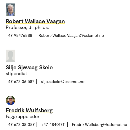
Robert Wallace Vaagan
Professor, dr. philos.
+47 98476888
Robert-Wallace.Vaagan@oslomet.no
Silje Sjøvaag Skeie
stipendiat
+47 672 36 587
silje.s.skeie@oslomet.no
Fredrik Wulfsberg
Faggruppeleder
+47 672 38 087
+47 48401711
Fredrik.Wulfsberg@oslomet.no