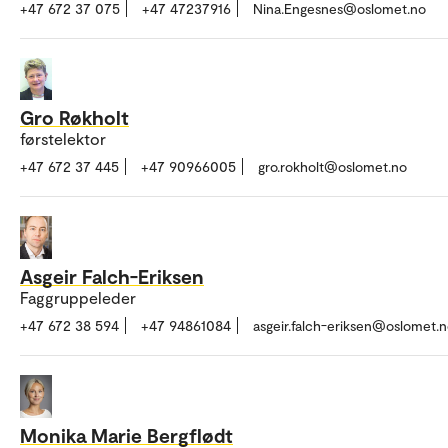
+47 672 37 075
+47 47237916
Nina.Engesnes@oslomet.no
Gro Røkholt
førstelektor
+47 672 37 445
+47 90966005
gro.rokholt@oslomet.no
Asgeir Falch-Eriksen
Faggruppeleder
+47 672 38 594
+47 94861084
asgeir.falch-eriksen@oslomet.
Monika Marie Bergflødt