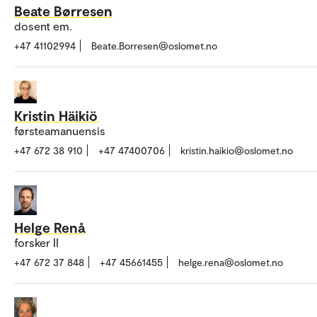
Beate Børresen
dosent em.
+47 41102994
Beate.Borresen@oslomet.no
Kristin Häikiö
førsteamanuensis
+47 672 38 910
+47 47400706
kristin.haikio@oslomet.no
Helge Renå
forsker II
+47 672 37 848
+47 45661455
helge.rena@oslomet.no