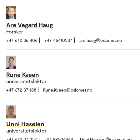
Are Vegard Haug
Forsker I
+47 672 36 406
+47 46410537
are.haug@oslomet.no
Rune Kveen
universitetslektor
+47 672 37 188
Rune.Kveen@oslomet.no
Unni Høsøien
universitetslektor
+47 672 37 357
+47 99504464
Unni.Hosoien@oslomet.no