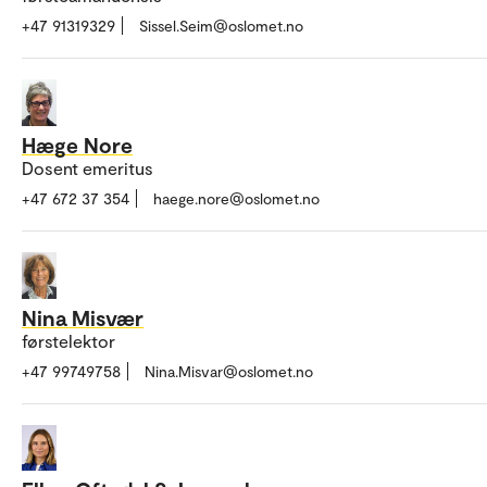
+47 91319329
Sissel.Seim@oslomet.no
Hæge Nore
Dosent emeritus
+47 672 37 354
haege.nore@oslomet.no
Nina Misvær
førstelektor
+47 99749758
Nina.Misvar@oslomet.no