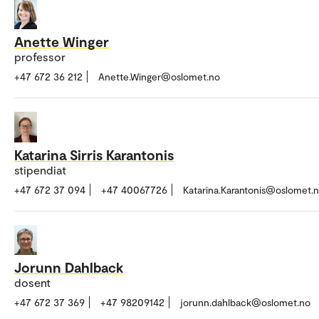
Anette Winger
professor
+47 672 36 212
Anette.Winger@oslomet.no
Katarina Sirris Karantonis
stipendiat
+47 672 37 094
+47 40067726
Katarina.Karantonis@oslomet.
Jorunn Dahlback
dosent
+47 672 37 369
+47 98209142
jorunn.dahlback@oslomet.no