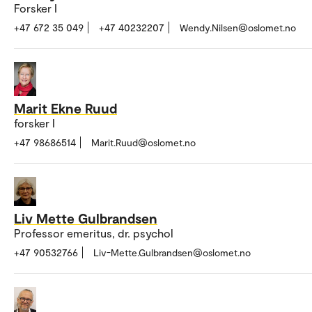
Forsker I
+47 672 35 049
+47 40232207
Wendy.Nilsen@oslomet.no
Marit Ekne Ruud
forsker I
+47 98686514
Marit.Ruud@oslomet.no
Liv Mette Gulbrandsen
Professor emeritus, dr. psychol
+47 90532766
Liv-Mette.Gulbrandsen@oslomet.no