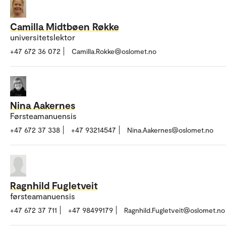
Camilla Midtbøen Røkke
universitetslektor
+47 672 36 072
Camilla.Rokke@oslomet.no
Nina Aakernes
Førsteamanuensis
+47 672 37 338
+47 93214547
Nina.Aakernes@oslomet.no
Ragnhild Fugletveit
førsteamanuensis
+47 672 37 711
+47 98499179
Ragnhild.Fugletveit@oslomet.no