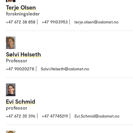
Terje Olsen
forskningsleder
+47 672 38 858
+47 91103953
terje.olsen@oslomet.no
Sølvi Helseth
Professor
+47 90020278
Solvi.Helseth@oslomet.no
Evi Schmid
professor
+47 672 35 396
+47 47745219
Evi.Schmid@oslomet.no