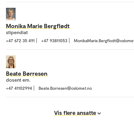
Monika Marie Bergflødt
stipendiat
+47 672 35 491
+47 93811053
MonikaMarie.Bergflodt@oslome
Beate Børresen
dosent em.
+47 41102994
Beate.Borresen@oslomet.no
Vis flere ansatte