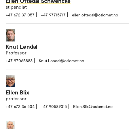
Ellen Oftedal Schwencke
stipendiat
+47 672 37 057
+47 97715717
ellen.oftedal@oslomet.no
Knut Løndal
Professor
+47 97065883
Knut.Londal@oslomet.no
Ellen Blix
professor
+47 672 36 504
+47 90589315
Ellen.Blix@oslomet.no