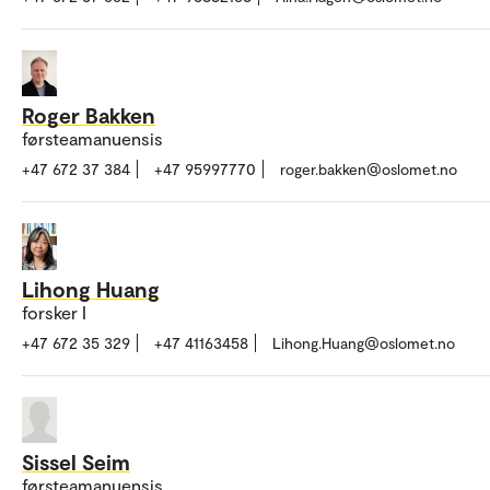
Roger Bakken
førsteamanuensis
+47 672 37 384
+47 95997770
roger.bakken@oslomet.no
Lihong Huang
forsker I
+47 672 35 329
+47 41163458
Lihong.Huang@oslomet.no
Sissel Seim
førsteamanuensis