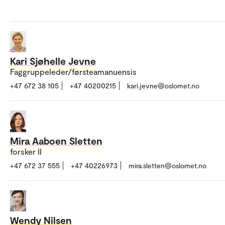
Kari Sjøhelle Jevne
Faggruppeleder/førsteamanuensis
+47 672 38 105
+47 40200215
kari.jevne@oslomet.no
Mira Aaboen Sletten
forsker II
+47 672 37 555
+47 40226973
mira.sletten@oslomet.no
Wendy Nilsen