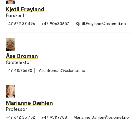
Kjetil Frøyland
Forsker I
+47 672 37 496
+47 90630657
Kjetil.Froyland@oslomet.no
Åse Broman
førstelektor
+47 41575620
Ase.Broman@oslomet.no
Marianne Dæhlen
Professor
+47 672 35 752
+47 95117788
Marianne.Dahlen@oslomet.no