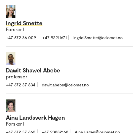
Ingrid Smette
Forsker I
+47 672 36 009
+47 92211671
Ingrid.Smette@oslomet.no
Dawit Shawel Abebe
professor
+47 672 37 834
dawit.abebe@oslomet.no
Aina Landsverk Hagen
Forsker I
+47 672 37 662
+47 93882168
Aina.Hagen@oslomet.no