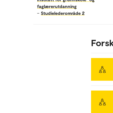
faglærerutdanning
–
Studielederområde 2
Fors