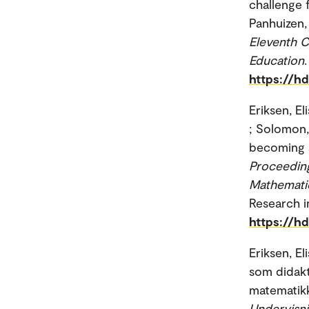
challenge 
Panhuizen,
Eleventh C
Education
https://h
Eriksen, El
; Solomon,
becoming a
Proceeding
Mathemati
Research i
https://h
Eriksen, El
som didakti
matematikk
Undervisn