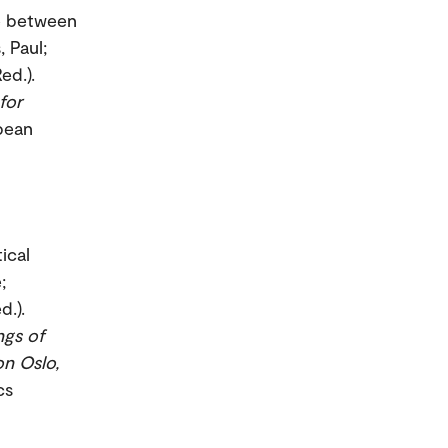
ge between
, Paul;
ed.).
for
opean
ical
;
d.).
ngs of
n Oslo,
cs