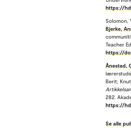
https://h
Solomon, Y
Bjerke, A
communitie
Teacher Ed
https://d
Ånestad, 
lærerstude
Berit; Knut
Artikkelsa
282. Akade
https://h
Se alle pu