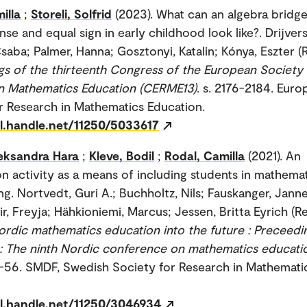
illa
;
Storeli, Solfrid
(2023). What can an algebra brid
e and equal sign in early childhood look like?. Drijvers
saba; Palmer, Hanna; Gosztonyi, Katalin; Kónya, Eszter (R
s of the thirteenth Congress of the European Society 
n Mathematics Education (CERME13)
. s. 2176-2184. Eur
r Research in Mathematics Education.
dl.handle.net/11250/5033617
eksandra Hara
;
Kleve, Bodil
;
Rodal, Camilla
(2021). An
ion activity as a means of including students in mathemat
g. Nortvedt, Guri A.; Buchholtz, Nils; Fauskanger, Janne
r, Freyja; Hähkioniemi, Marcus; Jessen, Britta Eyrich (Re
ordic mathematics education into the future : Preceedi
 The ninth Nordic conference on mathematics educatio
49-56. SMDF, Swedish Society for Research in Mathemati
dl.handle.net/11250/3046934