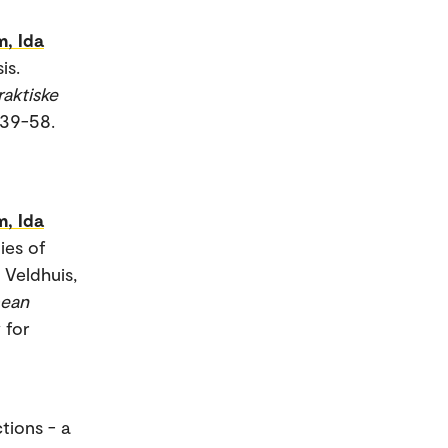
m, Ida
is.
raktiske
. 39-58.
m, Ida
ies of
 Veldhuis,
pean
 for
ctions - a