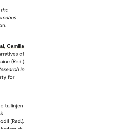
-
 the
ematics
on.
al, Camilla
rratives of
ine (Red.).
esearch in
ety for
e tallinjen
sk
dil (Red.).
Akademisk.