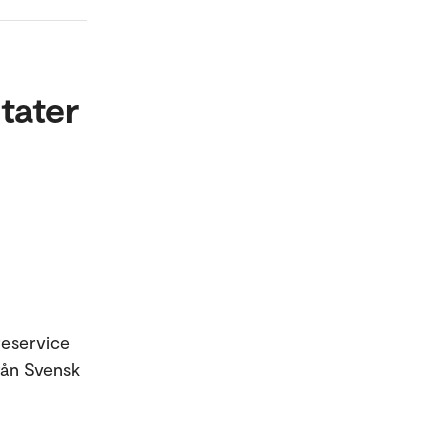
tater
reservice
rån Svensk