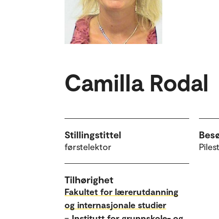
Camilla Rodal
Stillingstittel
Bes
førstelektor
Piles
Tilhørighet
Fakultet for lærerutdanning
og internasjonale studier
–
Institutt for grunnskole- og