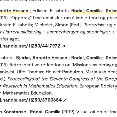
nnette Hessen
; Eriksen, Elisabeta;
Rodal, Camilla
;
Sole
019). "Oppdrag" i matematikk - om å koble teori og praks
irsten Elisabeth; Michelet, Simon (Red.).
Teoretiske og p
 i lærerkvalifisering - sammenhenger og spenninger
. s
sforlaget.
dl.handle.net/11250/4417972
isabeta;
Bjerke, Annette Hessen
;
Rodal, Camilla
;
Sole
019). Retrospective reflections on ‘Missions’ as pedagog
Jankvist, Uffe Thomas; Heuvel-Panhuizen, Marja Van den;
d.).
Proceedings of the Eleventh Congress of the Euro
r Research in Mathematics Education
. European Society
n Mathematics Education.
dl.handle.net/11250/3700684
en Konstanse
;
Rodal, Camilla
(2019). Visualization of fra