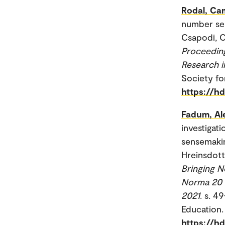
Rodal, Cam
number sens
Csapodi, C
Proceeding
Research i
Society fo
https://h
Fadum, Al
investigat
sensemakin
Hreinsdotti
Bringing N
Norma 20 :
2021
. s. 
Education.
https://h