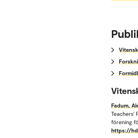
Publi
Vitensk
Forskni
Formidl
Vitens
Fadum, Al
Teachers' 
förening f
https://h