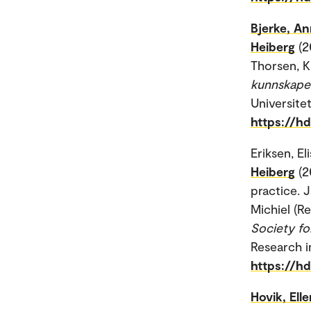
Bjerke, A
Heiberg
(2
Thorsen, K
kunnskaper
Universitet
https://h
Eriksen, El
Heiberg
(2
practice. 
Michiel (Re
Society fo
Research i
https://h
Hovik, Ell