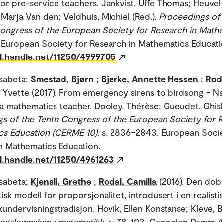
for pre-service teachers. Jankvist, Uffe Thomas; Heuvel
 Marja Van den; Veldhuis, Michiel (Red.).
Proceedings of
ongress of the European Society for Research in Math
. European Society for Research in Mathematics Educati
dl.handle.net/11250/4999705
isabeta;
Smestad, Bjørn
;
Bjerke, Annette Hessen
;
Rod
 Yvette (2017). From emergency sirens to birdsong - Na
 mathematics teacher. Dooley, Thérèse; Gueudet, Ghisla
s of the Tenth Congress of the European Society for R
cs Education (CERME 10)
. s. 2836-2843. European Soci
n Mathematics Education.
dl.handle.net/11250/4961263
isabeta;
Kjensli, Grethe
;
Rodal, Camilla
(2016). Den dobl
sk modell for proporsjonalitet, introdusert i en realisti
undervisningstradisjon. Hovik, Ellen Konstanse; Kleve, Bo
ingskunnskap i matematikk
. s. 78-103. Cappelen Damm 