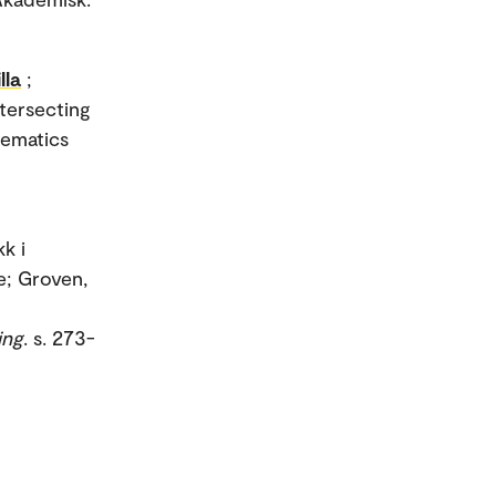
lla
;
ntersecting
hematics
kk i
e; Groven,
ing
. s. 273-