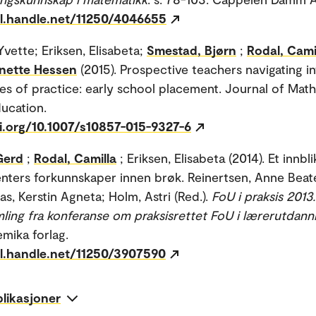
dl.handle.net/11250/4046655
vette; Eriksen, Elisabeta;
Smestad, Bjørn
;
Rodal, Cami
nnette Hessen
(2015). Prospective teachers navigating i
s of practice: early school placement. Journal of Mat
ucation.
oi.org/10.1007/s10857-015-9327-6
Gerd
;
Rodal, Camilla
; Eriksen, Elisabeta (2014). Et innbli
nters forkunnskaper innen brøk. Reinertsen, Anne Beat
as, Kerstin Agneta; Holm, Astri (Red.).
FoU i praksis 2013.
mling fra konferanse om praksisrettet FoU i lærerutdann
mika forlag.
dl.handle.net/11250/3907590
blikasjoner