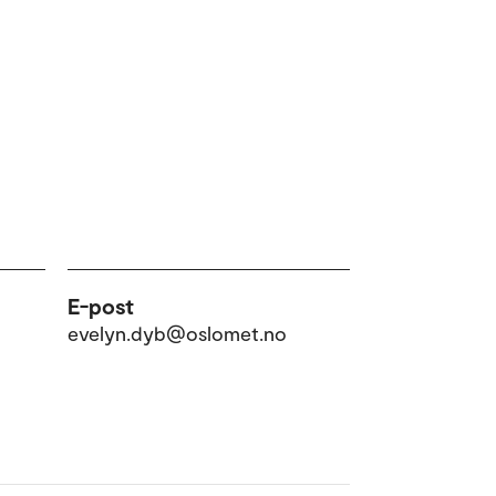
E-post
evelyn.dyb@oslomet.no