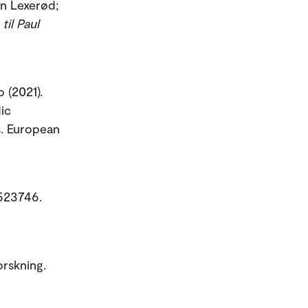
en Lexerød;
til Paul
 (2021).
ic
s. European
5523746.
orskning.