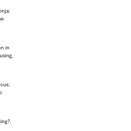
onja;
he
n in
using,
rcus;
c
ing?.