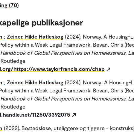
ing (70)
kapelige publikasjoner
n
;
Zeiner, Hilde Hatleskog
(2024). Norway. A Housing-
olicy within a Weak Legal Framework. Bevan, Chris (Red
 Handbook of Global Perspectives on Homelessness, La
. Routledge.
oi.org/https://www.taylorfrancis.com/chap
n
;
Zeiner, Hilde Hatleskog
(2024). Norway: A Housing-
olicy within a Weak Legal Framework. Bevan, Chris (Red
 Handbook of Global Perspectives on Homelessness, La
. Routledge.
dl.handle.net/11250/3392075
n
(2022). Bostedsløse, uteliggere og tiggere - konstruks