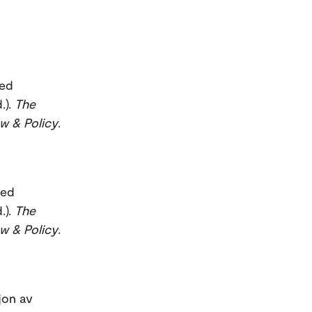
Led
.).
The
w & Policy
.
Led
.).
The
w & Policy
.
jon av