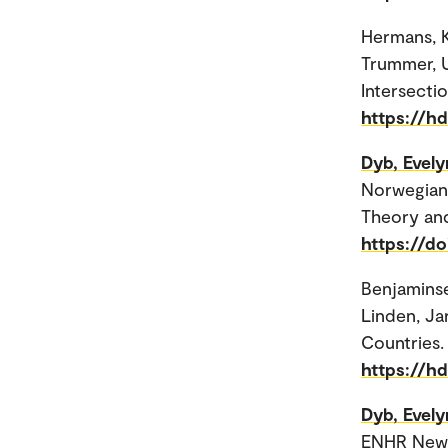
Hermans, 
Trummer, U
Intersecti
https://h
Dyb, Evely
Norwegian 
Theory and
https://d
Benjaminse
Linden, Ja
Countries.
https://h
Dyb, Evely
ENHR News