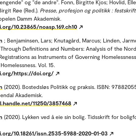
rengende" og "de andre". Fonn, Birgitte Kjos; Hovlid, Ell
irgit Røe (Red.).
Presse, profesjon og politikk : festskrift 
appelen Damm Akademisk.
oi.org/10.23865/noasp.169.ch10
n
; Benjaminsen, Lars; Knutagård, Marcus; Linden, Jarmo
Through Definitions and Numbers: Analysis of the Nord
egistrations as Instruments of Governing Homelessnes
 Homelessness. Vol. 15.
i.org/https://doi.org/
n
(2020). Bostedsløs Politikk og praksis. ISBN: 978820
dendal Akademisk.
dl.handle.net/11250/3857468
n
(2020). Lykken ved å eie sin bolig. Tidsskrift for boligf
oi.org/10.18261/issn.2535-5988-2020-01-03