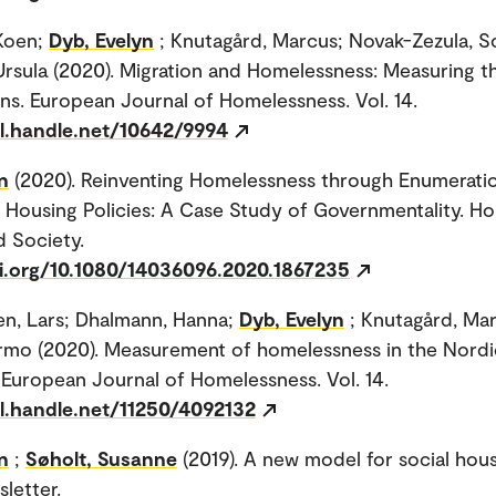
Koen;
Dyb, Evelyn
; Knutagård, Marcus; Novak-Zezula, S
rsula (2020). Migration and Homelessness: Measuring t
ons. European Journal of Homelessness. Vol. 14.
dl.handle.net/10642/9994
n
(2020). Reinventing Homelessness through Enumeratio
Housing Policies: A Case Study of Governmentality. Ho
 Society.
oi.org/10.1080/14036096.2020.1867235
n, Lars; Dhalmann, Hanna;
Dyb, Evelyn
; Knutagård, Ma
rmo (2020). Measurement of homelessness in the Nordi
 European Journal of Homelessness. Vol. 14.
dl.handle.net/11250/4092132
n
;
Søholt, Susanne
(2019). A new model for social hous
letter.