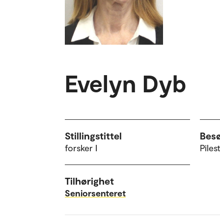
Evelyn Dyb
Stillingstittel
Bes
forsker I
Piles
Tilhørighet
Seniorsenteret