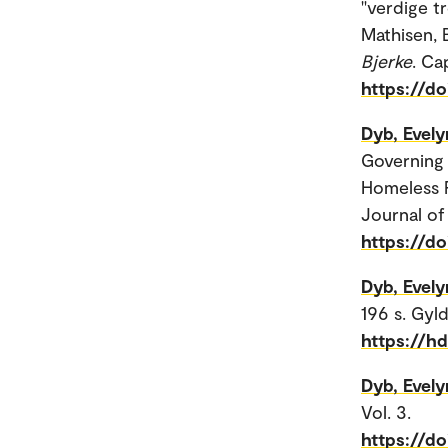
"verdige t
Mathisen, B
Bjerke
. C
https://d
Dyb, Evely
Governing 
Homeless R
Journal of
https://do
Dyb, Evely
196 s. Gyl
https://h
Dyb, Evely
Vol. 3.
https://d