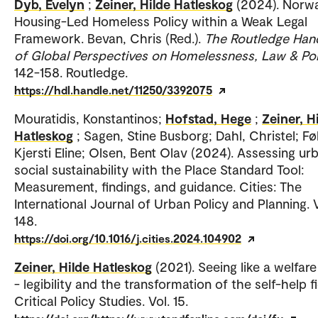
Dyb, Evelyn
;
Zeiner, Hilde Hatleskog
(2024). Norwa
Housing-Led Homeless Policy within a Weak Legal
Framework. Bevan, Chris (Red.).
The Routledge Ha
of Global Perspectives on Homelessness, Law & Pol
142-158. Routledge.
https://hdl.handle.net/11250/3392075
Mouratidis, Konstantinos;
Hofstad, Hege
;
Zeiner, H
Hatleskog
; Sagen, Stine Busborg; Dahl, Christel; Føl
Kjersti Eline; Olsen, Bent Olav (2024). Assessing ur
social sustainability with the Place Standard Tool:
Measurement, findings, and guidance. Cities: The
International Journal of Urban Policy and Planning. V
148.
https://doi.org/10.1016/j.cities.2024.104902
Zeiner, Hilde Hatleskog
(2021). Seeing like a welfare
- legibility and the transformation of the self-help fi
Critical Policy Studies. Vol. 15.