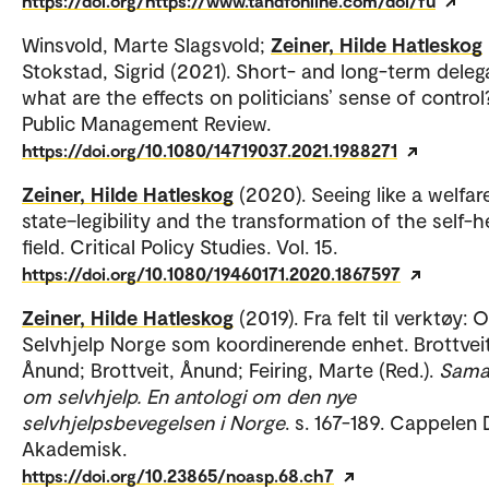
https://doi.org/https://www.tandfonline.com/doi/fu
Winsvold, Marte Slagsvold;
Zeiner, Hilde Hatleskog
Stokstad, Sigrid (2021). Short- and long-term delega
what are the effects on politicians’ sense of control
Public Management Review.
https://doi.org/10.1080/14719037.2021.1988271
Zeiner, Hilde Hatleskog
(2020). Seeing like a welfar
state–legibility and the transformation of the self-h
field. Critical Policy Studies. Vol. 15.
https://doi.org/10.1080/19460171.2020.1867597
Zeiner, Hilde Hatleskog
(2019). Fra felt til verktøy:
Selvhjelp Norge som koordinerende enhet. Brottveit
Ånund; Brottveit, Ånund; Feiring, Marte (Red.).
Sama
om selvhjelp. En antologi om den nye
selvhjelpsbevegelsen i Norge
. s. 167-189. Cappele
Akademisk.
https://doi.org/10.23865/noasp.68.ch7