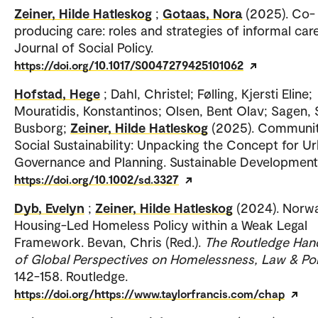
Zeiner, Hilde Hatleskog
;
Gotaas, Nora
(2025). Co-
producing care: roles and strategies of informal care
Journal of Social Policy.
https://doi.org/10.1017/S0047279425101062
Hofstad, Hege
; Dahl, Christel; Følling, Kjersti Eline;
Mouratidis, Konstantinos; Olsen, Bent Olav; Sagen, 
Busborg;
Zeiner, Hilde Hatleskog
(2025). Communi
Social Sustainability: Unpacking the Concept for U
Governance and Planning. Sustainable Development
https://doi.org/10.1002/sd.3327
Dyb, Evelyn
;
Zeiner, Hilde Hatleskog
(2024). Norwa
Housing-Led Homeless Policy within a Weak Legal
Framework. Bevan, Chris (Red.).
The Routledge Ha
of Global Perspectives on Homelessness, Law & Pol
142-158. Routledge.
https://doi.org/https://www.taylorfrancis.com/chap