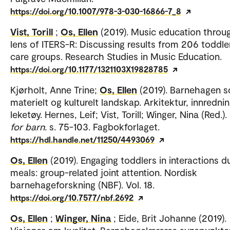
https://doi.org/10.1007/978-3-030-16866-7_8
Vist, Torill
;
Os, Ellen
(2019). Music education throu
lens of ITERS-R: Discussing results from 206 toddle
care groups. Research Studies in Music Education.
https://doi.org/10.1177/1321103X19828785
Kjørholt, Anne Trine;
Os, Ellen
(2019). Barnehagen 
materielt og kulturelt landskap. Arkitektur, innredni
leketøy. Hernes, Leif; Vist, Torill; Winger, Nina (Red.).
for barn
. s. 75-103. Fagbokforlaget.
https://hdl.handle.net/11250/4493069
Os, Ellen
(2019). Engaging toddlers in interactions d
meals: group-related joint attention. Nordisk
barnehageforskning (NBF). Vol. 18.
https://doi.org/10.7577/nbf.2692
Os, Ellen
;
Winger, Nina
; Eide, Brit Johanne (2019).