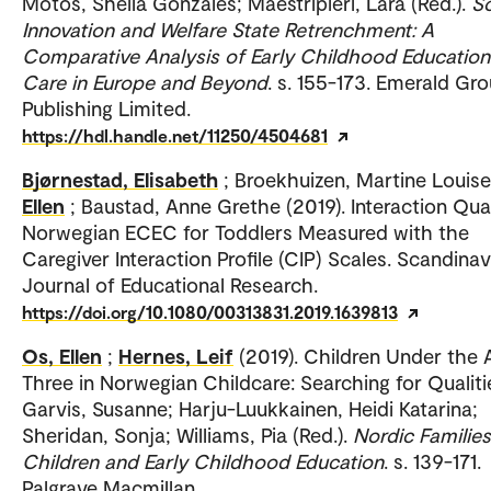
Motos, Sheila Gonzales; Maestripieri, Lara (Red.).
So
Innovation and Welfare State Retrenchment: A
Comparative Analysis of Early Childhood Educatio
Care in Europe and Beyond
. s. 155-173. Emerald Gr
Publishing Limited.
https://hdl.handle.net/11250/4504681
Bjørnestad, Elisabeth
; Broekhuizen, Martine Louis
Ellen
; Baustad, Anne Grethe (2019). Interaction Qual
Norwegian ECEC for Toddlers Measured with the
Caregiver Interaction Profile (CIP) Scales. Scandinav
Journal of Educational Research.
https://doi.org/10.1080/00313831.2019.1639813
Os, Ellen
;
Hernes, Leif
(2019). Children Under the 
Three in Norwegian Childcare: Searching for Qualiti
Garvis, Susanne; Harju-Luukkainen, Heidi Katarina;
Sheridan, Sonja; Williams, Pia (Red.).
Nordic Families
Children and Early Childhood Education
. s. 139-171.
Palgrave Macmillan.