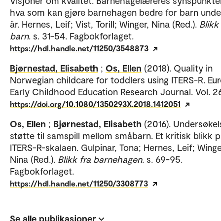
Visjoner om kvalitet. Barnehagelæreres synspunkte
hva som kan gjøre barnehagen bedre for barn unde
år. Hernes, Leif; Vist, Torill; Winger, Nina (Red.).
Blikk
barn
. s. 31-54. Fagbokforlaget.
https://hdl.handle.net/11250/3548873
Bjørnestad, Elisabeth
;
Os, Ellen
(2018). Quality in
Norwegian childcare for toddlers using ITERS-R. Eu
Early Childhood Education Research Journal. Vol. 2
https://doi.org/10.1080/1350293X.2018.1412051
Os, Ellen
;
Bjørnestad, Elisabeth
(2016). Undersøkel
støtte til samspill mellom småbarn. Et kritisk blikk 
ITERS-R-skalaen. Gulpinar, Tona; Hernes, Leif; Winge
Nina (Red.).
Blikk fra barnehagen
. s. 69-95.
Fagbokforlaget.
https://hdl.handle.net/11250/3308773
Se alle publikasjoner