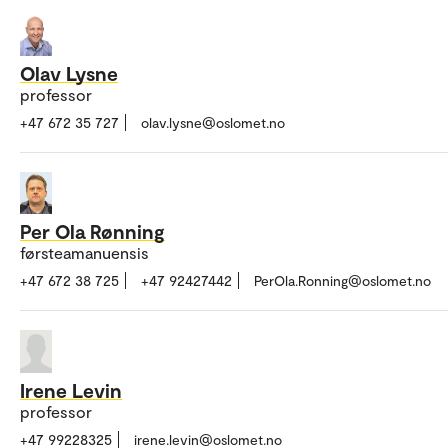
Olav Lysne
professor
+47 672 35 727
olav.lysne@oslomet.no
Per Ola Rønning
førsteamanuensis
+47 672 38 725
+47 92427442
PerOla.Ronning@oslomet.no
Irene Levin
professor
+47 99228325
irene.levin@oslomet.no