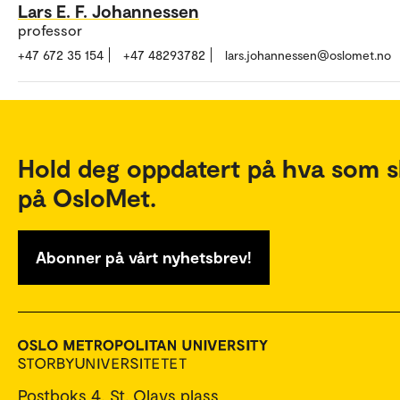
Lars E. F. Johannessen
professor
+47 672 35 154
+47 48293782
lars.johannessen@oslomet.no
Hold deg oppdatert på hva som s
på OsloMet.
Abonner på vårt nyhetsbrev!
Postboks 4, St. Olavs plass