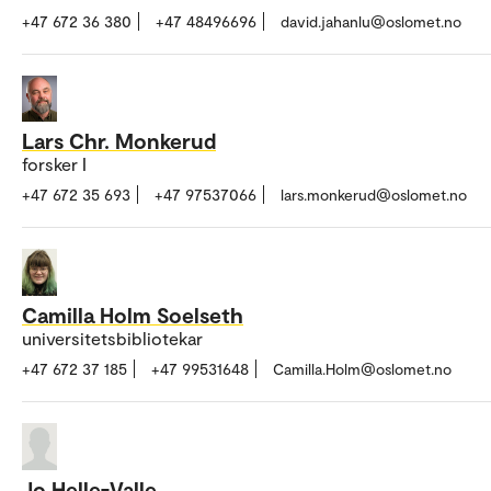
+47 672 36 380
+47 48496696
david.jahanlu@oslomet.no
Lars Chr. Monkerud
forsker I
+47 672 35 693
+47 97537066
lars.monkerud@oslomet.no
Camilla Holm Soelseth
universitetsbibliotekar
+47 672 37 185
+47 99531648
Camilla.Holm@oslomet.no
Jo Helle-Valle