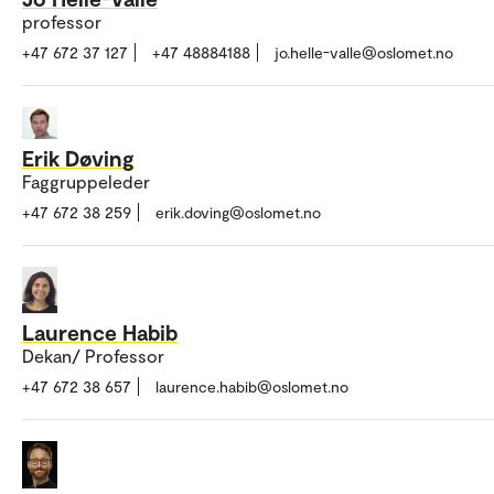
professor
+47 672 37 127
+47 48884188
jo.helle-valle@oslomet.no
Erik Døving
Faggruppeleder
+47 672 38 259
erik.doving@oslomet.no
Laurence Habib
Dekan/ Professor
+47 672 38 657
laurence.habib@oslomet.no