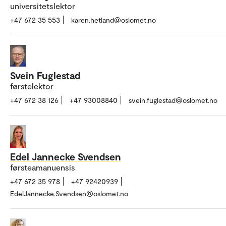
universitetslektor
+47 672 35 553
karen.hetland@oslomet.no
Svein Fuglestad
førstelektor
+47 672 38 126
+47 93008840
svein.fuglestad@oslomet.no
Edel Jannecke Svendsen
førsteamanuensis
+47 672 35 978
+47 92420939
EdelJannecke.Svendsen@oslomet.no