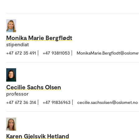
Monika Marie Bergflødt
stipendiat
+47 672 35 491
+47 93811053
MonikaMarie.Bergflodt@oslome
Cecilie Sachs Olsen
professor
+47 672 36 314
+47 91836963
cecilie.sachsolsen@oslomet.no
Karen Gjelsvik Hetland