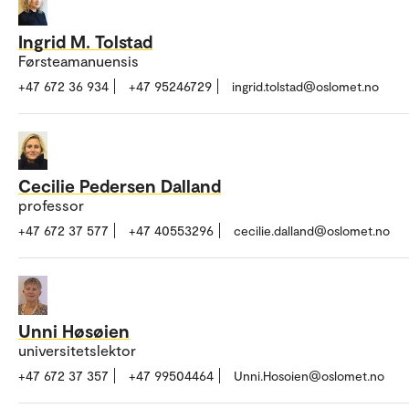
Ingrid M. Tolstad
Førsteamanuensis
+47 672 36 934
+47 95246729
ingrid.tolstad@oslomet.no
Cecilie Pedersen Dalland
professor
+47 672 37 577
+47 40553296
cecilie.dalland@oslomet.no
Unni Høsøien
universitetslektor
+47 672 37 357
+47 99504464
Unni.Hosoien@oslomet.no