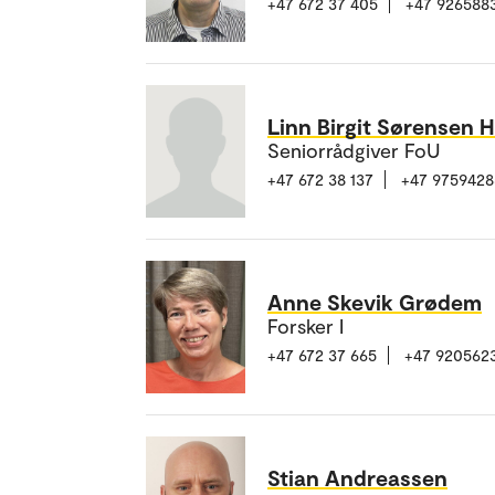
+47 672 37 405
+47 926588
Linn Birgit Sørensen H
Seniorrådgiver FoU
+47 672 38 137
+47 9759428
Anne Skevik Grødem
Forsker I
+47 672 37 665
+47 920562
Stian Andreassen