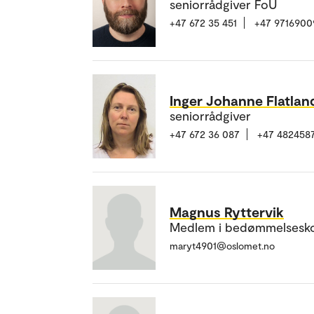
seniorrådgiver FoU
+47 672 35 451
+47 9716900
Inger Johanne Flatlan
seniorrådgiver
+47 672 36 087
+47 482458
Magnus Ryttervik
Medlem i bedømmelsesk
maryt4901@oslomet.no