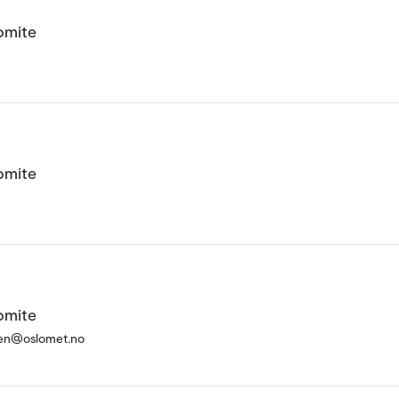
omite
omite
omite
sen@oslomet.no