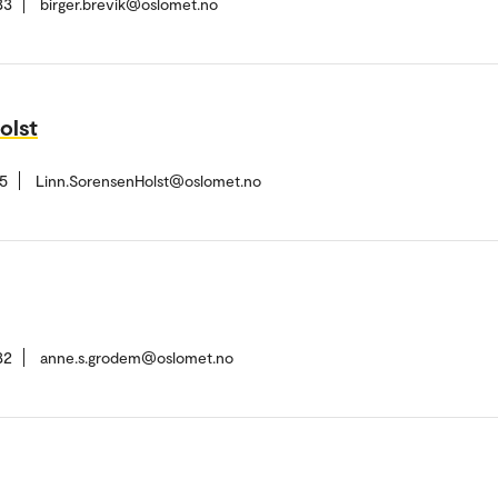
33
birger.brevik@oslomet.no
olst
5
Linn.SorensenHolst@oslomet.no
32
anne.s.grodem@oslomet.no