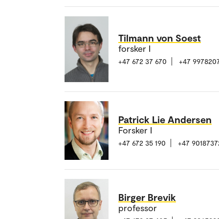
Tilmann von Soest
forsker I
+47 672 37 670
+47 997820
Patrick Lie Andersen
Forsker I
+47 672 35 190
+47 9018737
Birger Brevik
professor