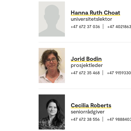
Hanna Ruth Choat
universitetslektor
+47 672 37 036
+47 402186
Jorid Bodin
prosjektleder
+47 672 35 468
+47 915933
Cecilia Roberts
seniorrådgiver
+47 672 38 556
+47 988840