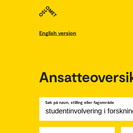
English version
Ansatteoversi
Søk på navn, stilling eller fagområde