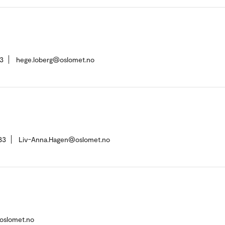
3
hege.loberg@oslomet.no
83
Liv-Anna.Hagen@oslomet.no
oslomet.no