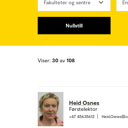
Fakulteter og sentre
En
Nullstill
Viser:
30
av
108
Heid Osnes
Førstelektor
+47 45635612
Heid.Osnes@o