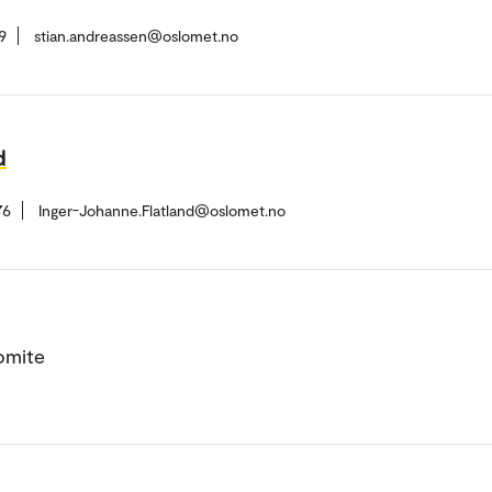
9
stian.andreassen@oslomet.no
d
76
Inger-Johanne.Flatland@oslomet.no
omite