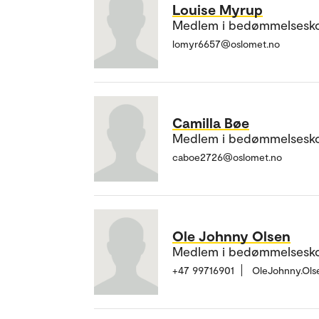
Louise Myrup
Medlem i bedømmelsesk
lomyr6657@oslomet.no
Camilla Bøe
Medlem i bedømmelsesk
caboe2726@oslomet.no
Ole Johnny Olsen
Medlem i bedømmelsesk
+47 99716901
OleJohnny.Ol