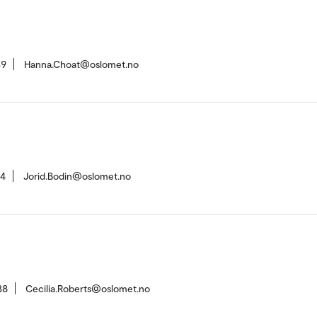
39
Hanna.Choat@oslomet.no
04
Jorid.Bodin@oslomet.no
38
Cecilia.Roberts@oslomet.no