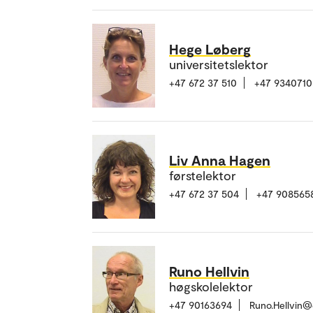
Hege Løberg
universitetslektor
+47 672 37 510
+47 9340710
Liv Anna Hagen
førstelektor
+47 672 37 504
+47 908565
Runo Hellvin
høgskolelektor
+47 90163694
Runo.Hellvin@