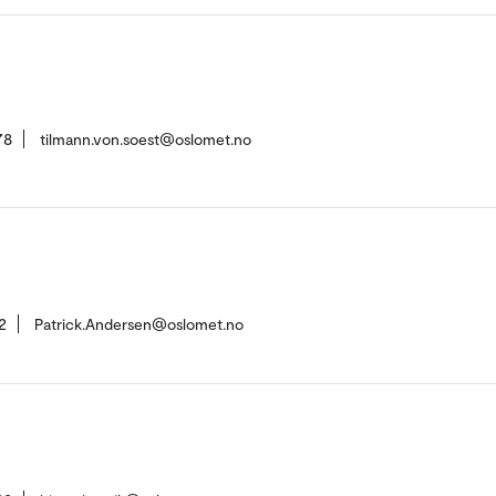
78
tilmann.von.soest@oslomet.no
2
Patrick.Andersen@oslomet.no