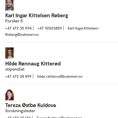
Karl Ingar Kittelsen Røberg
Forsker II
+47 672 35 094
+47 92023859
Karl-Ingar.Kittelsen-
Roberg@oslomet.no
Hilde Rønnaug Kitterød
stipendiat
+47 672 38 899
hilde.r.kitterod@oslomet.no
Tereza Østbø Kuldova
forskningsleder
+47 672 37 149
Tereza.Kuldova@oslomet.no