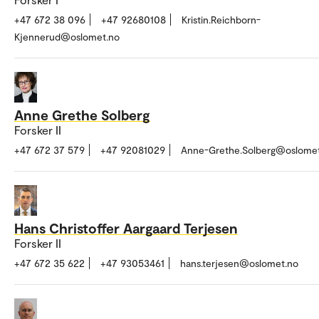
+47 672 38 096
+47 92680108
Kristin.Reichborn-
Kjennerud@oslomet.no
Anne Grethe Solberg
Forsker II
+47 672 37 579
+47 92081029
Anne-Grethe.Solberg@oslome
Hans Christoffer Aargaard Terjesen
Forsker II
+47 672 35 622
+47 93053461
hans.terjesen@oslomet.no