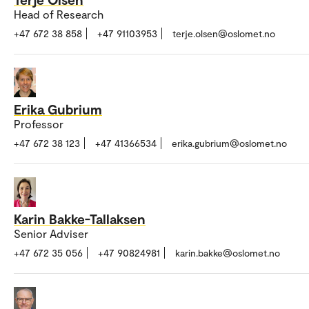
Head of Research
+47 672 38 858
+47 91103953
terje.olsen@oslomet.no
Erika Gubrium
Professor
+47 672 38 123
+47 41366534
erika.gubrium@oslomet.no
Karin Bakke-Tallaksen
Senior Adviser
+47 672 35 056
+47 90824981
karin.bakke@oslomet.no