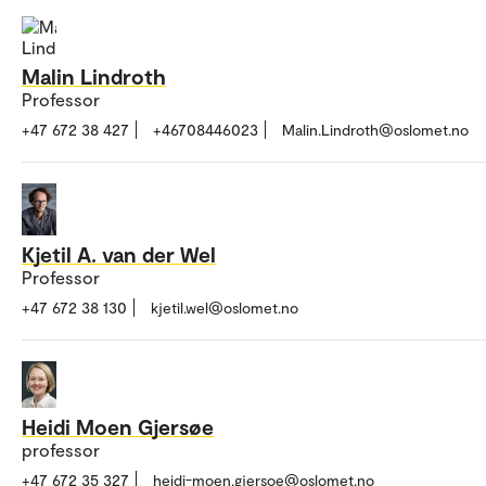
Malin Lindroth
Professor
+47 672 38 427
+46708446023
Malin.Lindroth@oslomet.no
Kjetil A. van der Wel
Professor
+47 672 38 130
kjetil.wel@oslomet.no
Heidi Moen Gjersøe
professor
+47 672 35 327
heidi-moen.gjersoe@oslomet.no