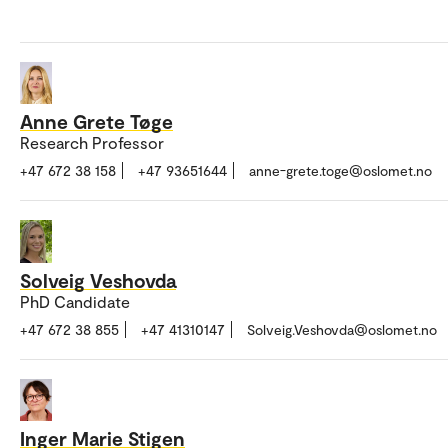
Anne Grete Tøge
Research Professor
+47 672 38 158
+47 93651644
anne-grete.toge@oslomet.no
Solveig Veshovda
PhD Candidate
+47 672 38 855
+47 41310147
Solveig.Veshovda@oslomet.no
Inger Marie Stigen