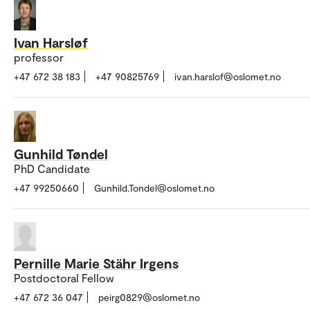
Ivan Harsløf
professor
+47 672 38 183
+47 90825769
ivan.harslof@oslomet.no
Gunhild Tøndel
PhD Candidate
+47 99250660
Gunhild.Tondel@oslomet.no
Pernille Marie Stähr Irgens
Postdoctoral Fellow
+47 672 36 047
peirg0829@oslomet.no