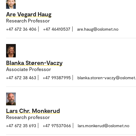
Are Vegard Haug
Research Professor
+47 672 36 406
+47 46410537
are.haug@oslomet.no
Blanka Støren-Vaczy
Associate Professor
+47 672 38 463
+47 99387995
blanka.storen-vaczy@oslomet
Lars Chr. Monkerud
Research professor
+47 672 35 693
+47 97537066
lars.monkerud@oslomet.no