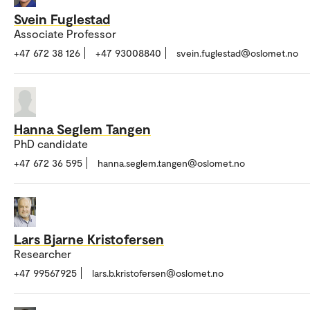
Svein Fuglestad
Associate Professor
+47 672 38 126
+47 93008840
svein.fuglestad@oslomet.no
Hanna Seglem Tangen
PhD candidate
+47 672 36 595
hanna.seglem.tangen@oslomet.no
Lars Bjarne Kristofersen
Researcher
+47 99567925
lars.b.kristofersen@oslomet.no