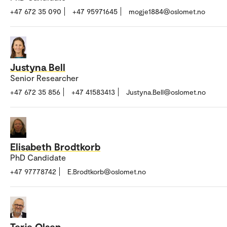
+47 672 35 090
+47 95971645
mogje1884@oslomet.no
Justyna Bell
Senior Researcher
+47 672 35 856
+47 41583413
Justyna.Bell@oslomet.no
Elisabeth Brodtkorb
PhD Candidate
+47 97778742
E.Brodtkorb@oslomet.no
Terje Olsen