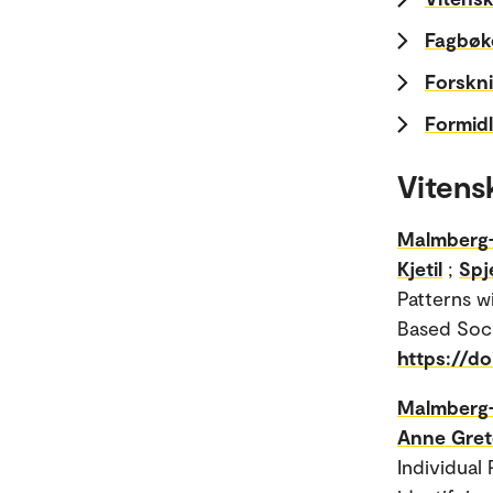
Fagbøke
Forskni
Formidl
Vitens
Malmberg-
Kjetil
;
Spj
Patterns w
Based Soci
https://d
Malmberg-
Anne Gret
Individual