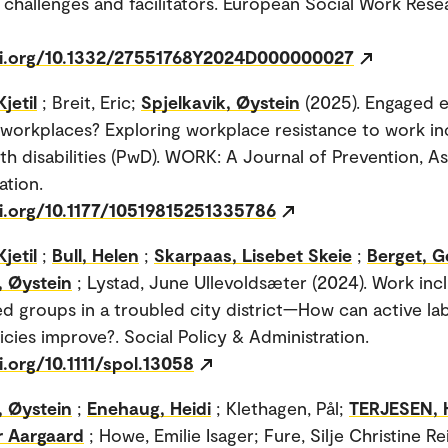
g challenges and facilitators. European Social Work Rese
oi.org/10.1332/27551768Y2024D000000027
jetil
; Breit, Eric;
Spjelkavik, Øystein
(2025). Engaged 
workplaces? Exploring workplace resistance to work in
th disabilities (PwD). WORK: A Journal of Prevention, 
ation.
oi.org/10.1177/10519815251335786
jetil
;
Bull, Helen
;
Skarpaas, Lisebet Skeie
;
Berget, G
, Øystein
; Lystad, June Ullevoldsæter (2024). Work inc
ed groups in a troubled city district—How can active la
icies improve?. Social Policy & Administration.
i.org/10.1111/spol.13058
, Øystein
;
Enehaug, Heidi
; Klethagen, Pål;
TERJESEN, 
r Aargaard
; Howe, Emilie Isager; Fure, Silje Christine Re