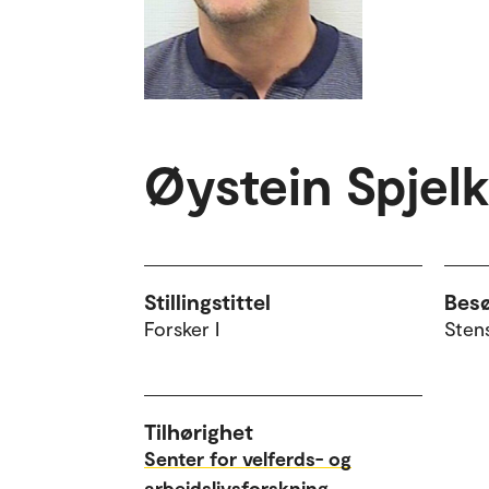
Øystein Spjelk
Stillingstittel
Bes
Forsker I
Sten
Tilhørighet
Senter for velferds- og
arbeidslivsforskning