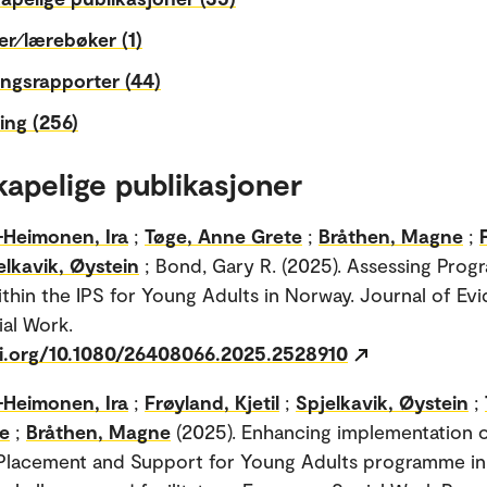
r⁄lærebøker (1)
ngsrapporter (44)
ing (256)
kapelige publikasjoner
Heimonen, Ira
;
Tøge, Anne Grete
;
Bråthen, Magne
;
elkavik, Øystein
; Bond, Gary R. (2025). Assessing Progr
ithin the IPS for Young Adults in Norway. Journal of Ev
al Work.
oi.org/10.1080/26408066.2025.2528910
Heimonen, Ira
;
Frøyland, Kjetil
;
Spjelkavik, Øystein
;
e
;
Bråthen, Magne
(2025). Enhancing implementation o
 Placement and Support for Young Adults programme i