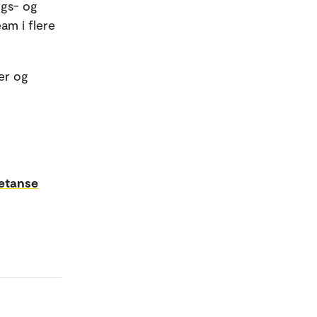
ngs- og
eam i flere
ker og
etanse