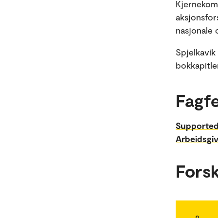
Kjernekomp
aksjonsfors
nasjonale 
Spjelkavik 
bokkapitle
Fagfe
Supporte
Arbeidsgi
Fors