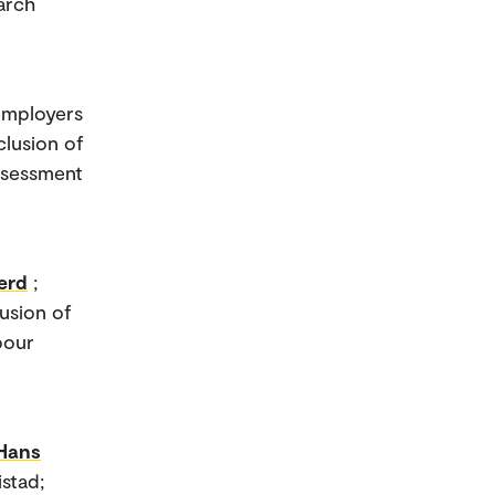
arch
employers
clusion of
Assessment
erd
;
lusion of
bour
Hans
istad;