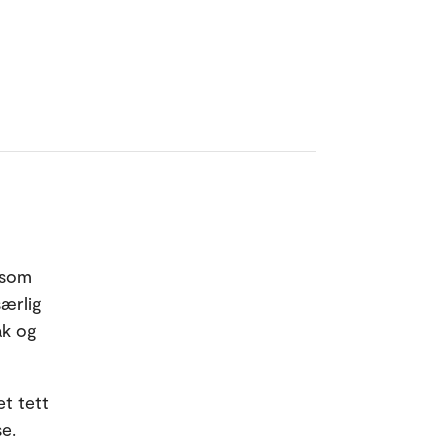
 som
særlig
ak og
et tett
e.