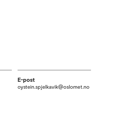
E-post
oystein.spjelkavik@oslomet.no