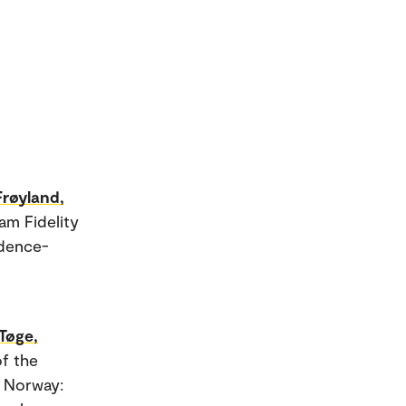
Frøyland,
am Fidelity
idence-
Tøge,
f the
n Norway: