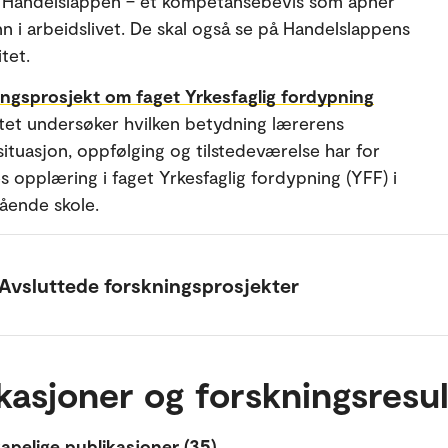
l Handelslappen – et kompetansebevis som åpner
nn i arbeidslivet. De skal også se på Handelslappens
itet.
ngsprosjekt om faget Yrkesfaglig fordypning
tet undersøker hvilken betydning lærerens
situasjon, oppfølging og tilstedeværelse har for
s opplæring i faget Yrkesfaglig fordypning (YFF) i
ående skole.
Avsluttede forskningsprosjekter
kasjoner og forskningsresul
apelige publikasjoner (35)