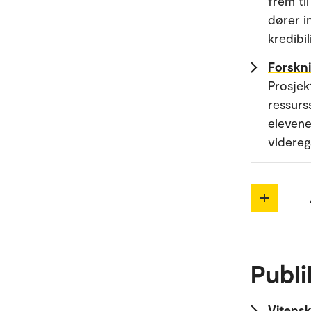
frem ti
dører i
kredibil
Forskni
Prosjek
ressurs
elevene
videreg
Publi
Vitensk