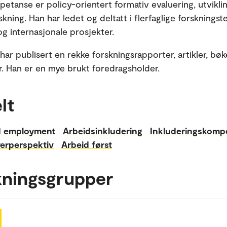
etanse er policy-orientert formativ evaluering, utvikli
kning. Han har ledet og deltatt i flerfaglige forskningst
og internasjonale prosjekter.
har publisert en rekke forskningsrapporter, artikler, bø
r. Han er en mye brukt foredragsholder.
lt
d employment
Arbeidsinkludering
Inkluderingskomp
verperspektiv
Arbeid først
kningsgrupper