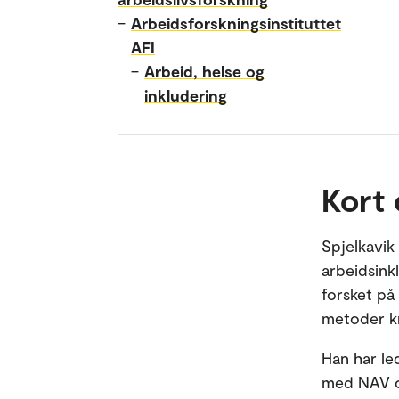
–
Arbeidsforskningsinstituttet
AFI
–
Arbeid, helse og
inkludering
Kort
Spjelkavik
arbeidsink
forsket på
metoder kny
Han har le
med NAV og