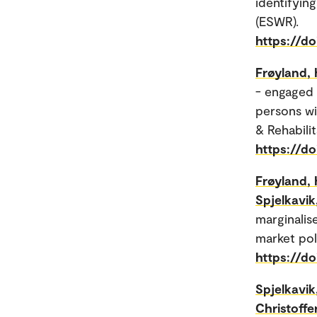
identifyin
(ESWR).
https://d
Frøyland, K
- engaged 
persons wi
& Rehabilit
https://d
Frøyland, K
Spjelkavik
marginalis
market pol
https://do
Spjelkavik
Christoffe