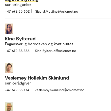
senioringeniør
+47 672 35 602
Sigurd.Mytting@oslomet.no
Kine Bylterud
Fagansvarlig beredskap og kontinuitet
+47 672 38 386
Kine.Bylterud@oslomet.no
Veslemøy Hollekim Skånlund
seniorrådgiver
+47 672 38 774
veslemoy.skanlund@oslomet.no