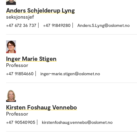
Anders Schjelderup Lyng
seksjonssjef
+47 672 36 737
+47 91849280
Anders.S.Lyng@oslomet.no
Inger Marie Stigen
Professor
+47 91854660
inger-marie.stigen@oslomet.no
Kirsten Foshaug Vennebo
Professor
+47 90540905
kirstenfoshaug.vennebo@oslomet.no