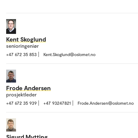
Kent Skoglund
senioringeniør
+47 672 35 853
Kent.Skoglund@oslomet.no
Frode Andersen
prosjektleder
+47 672 35 939
+47 93247821
Frode.Andersen@oslomet.no
Sigurd Mytting