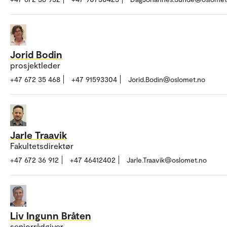
Jorid Bodin
prosjektleder
+47 672 35 468
+47 91593304
Jorid.Bodin@oslomet.no
Jarle Traavik
Fakultetsdirektør
+47 672 36 912
+47 46412402
Jarle.Traavik@oslomet.no
Liv Ingunn Bråten
seniorrådgiver