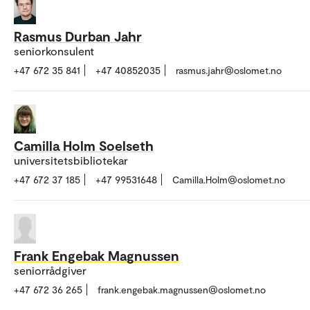
Rasmus Durban Jahr
seniorkonsulent
+47 672 35 841
+47 40852035
rasmus.jahr@oslomet.no
Camilla Holm Soelseth
universitetsbibliotekar
+47 672 37 185
+47 99531648
Camilla.Holm@oslomet.no
Frank Engebak Magnussen
seniorrådgiver
+47 672 36 265
frank.engebak.magnussen@oslomet.no