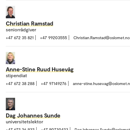
Christian Ramstad
seniorrådgiver
+47 672 35 821
+47 99203555
Christian.Ramstad@oslomet.no
Anne-Stine Ruud Husevåg
stipendiat
+47 672 38 288
+47 97149276
anne-stine.husevag@oslomet.
Dag Johannes Sunde
universitetslektor
+47 672 36 932
+47 90730423
DagJohannes.Sunde@oslomet