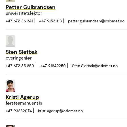
Petter Gulbrandsen
universitetslektor
+47 672 36 341
+47 91531113
petter.gulbrandsen@oslomet.no
Sten Sletbak
overingeniør
+47 672 35 850
+47 91849250
Sten.Sletbak@oslomet.no
Kristi Agerup
førsteamanuensis
+47 93232074
kristi.agerup@oslomet.no