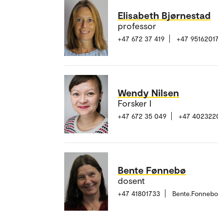
Elisabeth Bjørnestad
professor
+47 672 37 419
+47 9516201
Wendy Nilsen
Forsker I
+47 672 35 049
+47 402322
Bente Fønnebø
dosent
+47 41801733
Bente.Fonneb