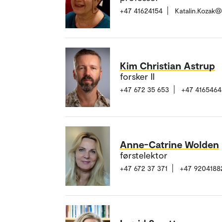
+47 41624154
Katalin.Kozak
Kim Christian Astrup
forsker II
+47 672 35 653
+47 4165464
Anne-Catrine Wolden
førstelektor
+47 672 37 371
+47 9204188