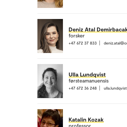
Deniz Atal Demirbaca
forsker
+47 672 37 833
deniz.atal@o
Ulla Lundqvist
førsteamanuensis
+47 672 36 248
ulla.lundqvi
Katalin Kozak
professor