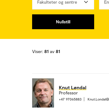
Fakulteter og sentre
En
Nullstill
Viser:
81
av
81
Knut Løndal
Professor
+47 97065883
Knut.Londal@