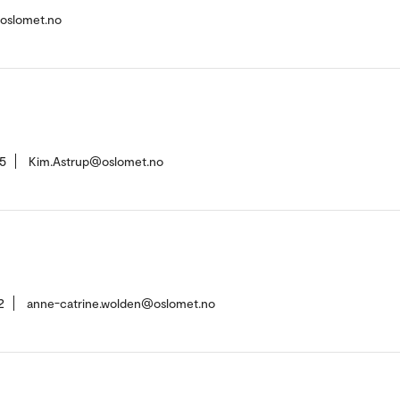
@oslomet.no
5
Kim.Astrup@oslomet.no
2
anne-catrine.wolden@oslomet.no