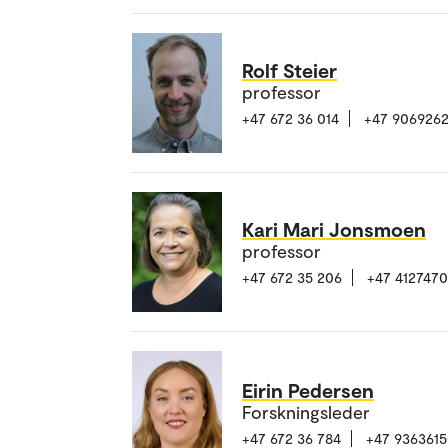
Rolf Steier
professor
+47 672 36 014
+47 906926
Kari Mari Jonsmoen
professor
+47 672 35 206
+47 412747
Eirin Pedersen
Forskningsleder
+47 672 36 784
+47 936361