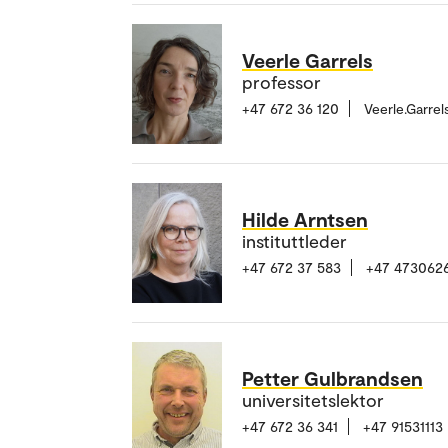
Veerle Garrels
professor
+47 672 36 120
Veerle.Garre
Hilde Arntsen
instituttleder
+47 672 37 583
+47 473062
Petter Gulbrandsen
universitetslektor
+47 672 36 341
+47 91531113