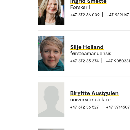
Ingrid Smette
Forsker I
+47 672 36 009
+47 9221167
Silje Hølland
førsteamanuensis
+47 672 35 374
+47 905033
Birgitte Austgulen
universitetslektor
+47 672 36 527
+47 971450