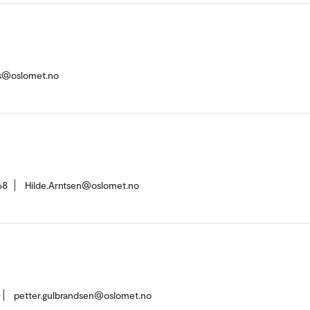
ls@oslomet.no
68
Hilde.Arntsen@oslomet.no
petter.gulbrandsen@oslomet.no