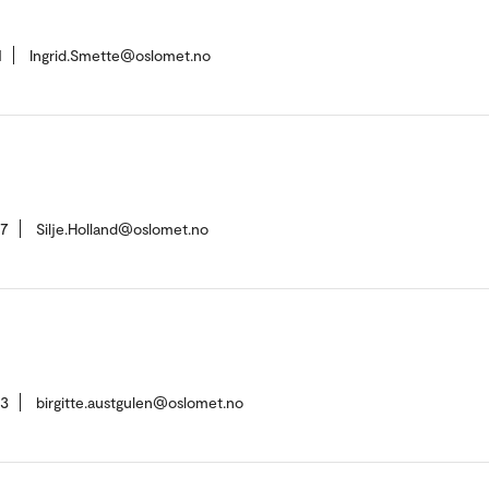
1
Ingrid.Smette@oslomet.no
17
Silje.Holland@oslomet.no
73
birgitte.austgulen@oslomet.no