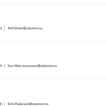
26
Rolf.Steier@oslomet.no
09
Kari-Mari.Jonsmoen@oslomet.no
50
Eirin.Pedersen@oslomet.no