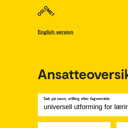
English version
Ansatteoversi
Søk på navn, stilling eller fagområde