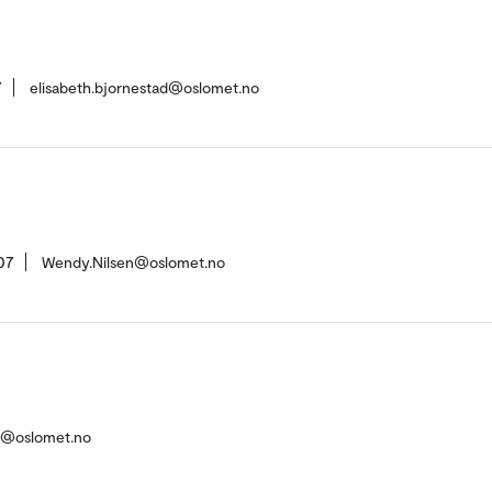
7
elisabeth.bjornestad@oslomet.no
07
Wendy.Nilsen@oslomet.no
o@oslomet.no