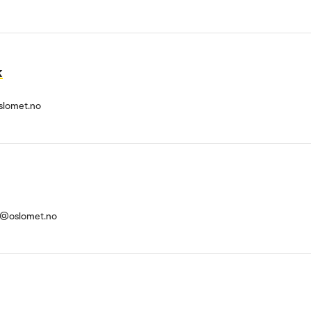
k
slomet.no
st@oslomet.no