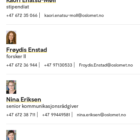
stipendiat
+47 672 35 066
kaori.enatsu-moll@oslomet.no
Frøydis Enstad
forsker II
+47 672 36 944
+47 97130533
Froydis.Enstad@oslomet.no
Nina Eriksen
senior kommunikasjonsrådgiver
+47 672 38 711
+47 99449581
nina.eriksen@oslomet.no