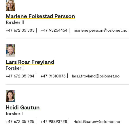
Marlene Folkestad Persson
forsker II
+47 672 35 303
+47 93254454
marlene.persson@oslomet.no
Lars Roar Frøyland
Forsker I
+47 672 35 984
+47 91310076
lars.r.froyland@oslomet.no
Heidi Gautun
forsker I
+47 672 35 725
+47 98893728
Heidi.Gautun@oslomet.no