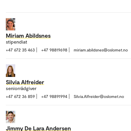
Miriam Abildsnes
stipendiat
+47 672 35 463
+47 98819698
miriam.abildsnes@oslomet.no
Silvia Alfreider
seniorrådgiver
+47 672 36 859
+47 98891994
Silvia.Alfreider@oslomet.no
Jimmy De Lara Andersen