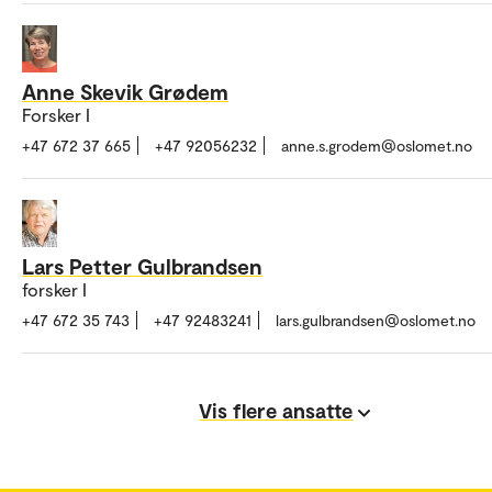
Anne Skevik Grødem
Forsker I
+47 672 37 665
+47 92056232
anne.s.grodem@oslomet.no
Lars Petter Gulbrandsen
forsker I
+47 672 35 743
+47 92483241
lars.gulbrandsen@oslomet.no
Vis flere ansatte