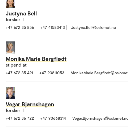
Justyna Bell
forsker II
+47 672 35 856
+47 41583413
Justyna.Bell@oslomet.no
Monika Marie Bergflødt
stipendiat
+47 672 35 491
+47 93811053
MonikaMarie.Bergflodt@oslome
Vegar Bjørnshagen
forsker II
+47 672 36 722
+47 90668314
Vegar.Bjornshagen@oslomet.n