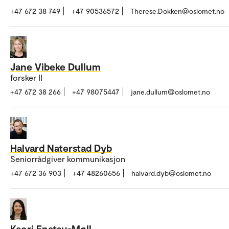
+47 672 38 749
+47 90536572
Therese.Dokken@oslomet.no
Jane Vibeke Dullum
forsker II
+47 672 38 266
+47 98075447
jane.dullum@oslomet.no
Halvard Naterstad Dyb
Seniorrådgiver kommunikasjon
+47 672 36 903
+47 48260656
halvard.dyb@oslomet.no
Kaori Enatsu-Møll