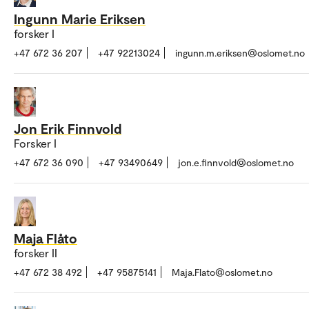
Ingunn Marie Eriksen
forsker I
+47 672 36 207
+47 92213024
ingunn.m.eriksen@oslomet.no
Jon Erik Finnvold
Forsker I
+47 672 36 090
+47 93490649
jon.e.finnvold@oslomet.no
Maja Flåto
forsker II
+47 672 38 492
+47 95875141
Maja.Flato@oslomet.no