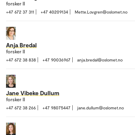
forsker II
+47 672 37 311
+47 40209134
Mette.Lovgren@oslomet.no
Anja Bredal
forsker II
+47 672 38 838
+47 90036967
anja.bredal@oslomet.no
Jane Vibeke Dullum
forsker II
+47 672 38 266
+47 98075447
jane.dullum@oslomet.no