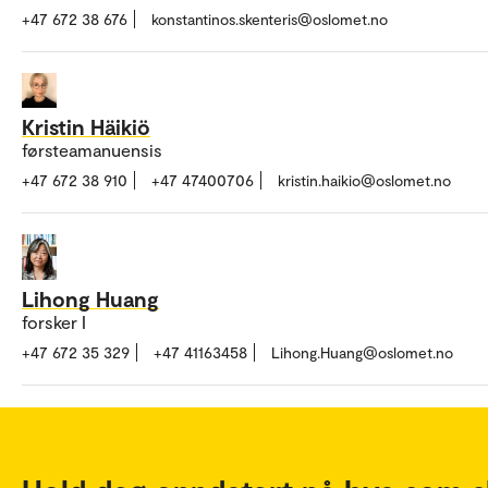
+47 672 38 676
konstantinos.skenteris@oslomet.no
Kristin Häikiö
førsteamanuensis
+47 672 38 910
+47 47400706
kristin.haikio@oslomet.no
Lihong Huang
forsker I
+47 672 35 329
+47 41163458
Lihong.Huang@oslomet.no