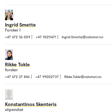
Ingrid Smette
Forsker I
+47 672 36 009
+47 92211671
Ingrid.Smette@oslomet.no
Rikke Tokle
forsker
+47 672 37 846
+47 99002737
Rikke.Tokle@oslomet.no
Konstantinos Skenteris
stipendiat