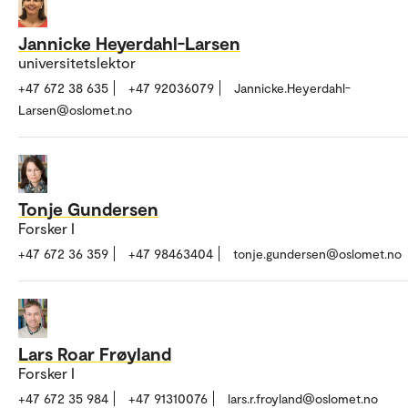
Jannicke Heyerdahl-Larsen
universitetslektor
+47 672 38 635
+47 92036079
Jannicke.Heyerdahl-
Larsen@oslomet.no
Tonje Gundersen
Forsker I
+47 672 36 359
+47 98463404
tonje.gundersen@oslomet.no
Lars Roar Frøyland
Forsker I
+47 672 35 984
+47 91310076
lars.r.froyland@oslomet.no