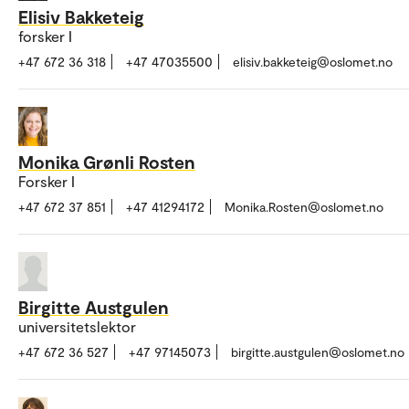
Elisiv Bakketeig
forsker I
+47 672 36 318
+47 47035500
elisiv.bakketeig@oslomet.no
Monika Grønli Rosten
Forsker I
+47 672 37 851
+47 41294172
Monika.Rosten@oslomet.no
Birgitte Austgulen
universitetslektor
+47 672 36 527
+47 97145073
birgitte.austgulen@oslomet.no