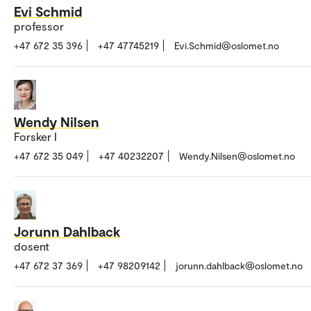
Evi Schmid
professor
+47 672 35 396
+47 47745219
Evi.Schmid@oslomet.no
Wendy Nilsen
Forsker I
+47 672 35 049
+47 40232207
Wendy.Nilsen@oslomet.no
Jorunn Dahlback
dosent
+47 672 37 369
+47 98209142
jorunn.dahlback@oslomet.no