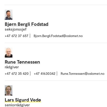
Bjørn Bergli Fodstad
seksjonssjef
+47 672 37 657
Bjorn.Bergli.Fodstad@oslomet.no
Rune Tønnessen
rådgiver
+47 672 35 420
+47 41630342
Rune.Tonnessen@oslomet.no
Lars Sigurd Vedø
seniorrådgiver