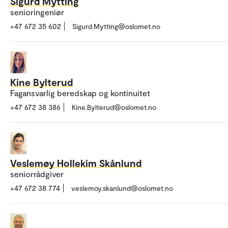
Sigurd Mytting
senioringeniør
+47 672 35 602
Sigurd.Mytting@oslomet.no
Kine Bylterud
Fagansvarlig beredskap og kontinuitet
+47 672 38 386
Kine.Bylterud@oslomet.no
Veslemøy Hollekim Skånlund
seniorrådgiver
+47 672 38 774
veslemoy.skanlund@oslomet.no