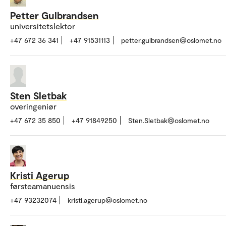
Petter Gulbrandsen
universitetslektor
+47 672 36 341
+47 91531113
petter.gulbrandsen@oslomet.no
Sten Sletbak
overingeniør
+47 672 35 850
+47 91849250
Sten.Sletbak@oslomet.no
Kristi Agerup
førsteamanuensis
+47 93232074
kristi.agerup@oslomet.no