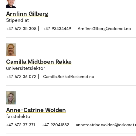
Arnfinn Gilberg
Stipendiat
+47 672 35 308
+47 93434449
Arnfinn.Gilberg@oslomet.no
Camilla Midtbøen Røkke
universitetslektor
+47 672 36 072
Camilla.Rokke@oslomet.no
Anne-Catrine Wolden
førstelektor
+47 672 37 371
+47 92041882
anne-catrine.wolden@oslomet.