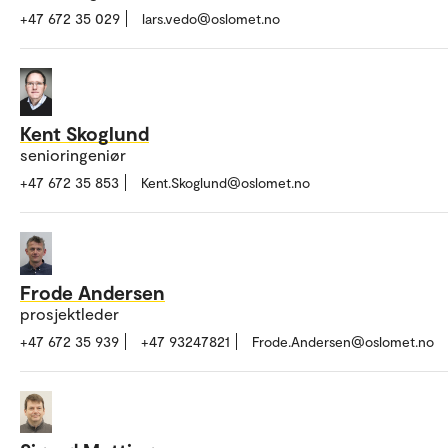
+47 672 35 029
lars.vedo@oslomet.no
Kent Skoglund
senioringeniør
+47 672 35 853
Kent.Skoglund@oslomet.no
Frode Andersen
prosjektleder
+47 672 35 939
+47 93247821
Frode.Andersen@oslomet.no