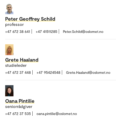
Peter Geoffrey Schild
professor
+47 672 38 641
+47 41511285
Peter.Schild@oslomet.no
Grete Haaland
studieleder
+47 672 37 448
+47 95424548
Grete.Haaland@oslomet.no
Oana Pintilie
seniorrådgiver
+47 672 37 535
oana.pintilie@oslomet.no