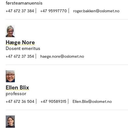
førsteamanuensis
+47 672 37 384
+47 95997770
roger.bakken@oslomet.no
Hæge Nore
Dosent emeritus
+47 672 37 354
haege.nore@oslomet.no
Ellen Blix
professor
+47 672 36 504
+47 90589315
Ellen.Blix@oslomet.no