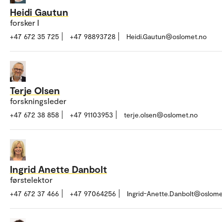
Heidi Gautun
forsker I
+47 672 35 725
+47 98893728
Heidi.Gautun@oslomet.no
Terje Olsen
forskningsleder
+47 672 38 858
+47 91103953
terje.olsen@oslomet.no
Ingrid Anette Danbolt
førstelektor
+47 672 37 466
+47 97064256
Ingrid-Anette.Danbolt@oslome