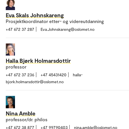
Eva Skals Johnskareng
Prosjektkoordinator etter- og videreutdanning
+47 672 37 287
Eva.Johnskareng@oslomet.no
Halla Bjørk Holmarsdottir
professor
+47 672 37 236
+47 45431420
halla-
bjork.holmarsdottir@oslomet.no
Nina Amble
professor/dr. philos
+47 672 38 877
+47 99790403
nina.amble@oslomet.no