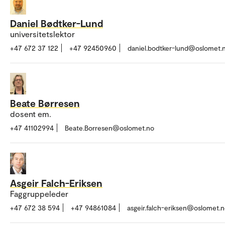
Daniel Bødtker-Lund
universitetslektor
+47 672 37 122
+47 92450960
daniel.bodtker-lund@oslomet.
Beate Børresen
dosent em.
+47 41102994
Beate.Borresen@oslomet.no
Asgeir Falch-Eriksen
Faggruppeleder
+47 672 38 594
+47 94861084
asgeir.falch-eriksen@oslomet.