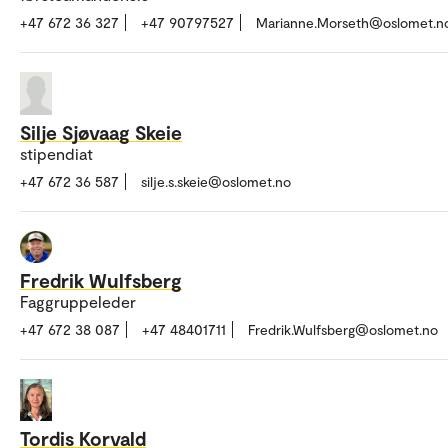
+47 672 36 327
+47 90797527
Marianne.Morseth@oslomet.n
Silje Sjøvaag Skeie
stipendiat
+47 672 36 587
silje.s.skeie@oslomet.no
Fredrik Wulfsberg
Faggruppeleder
+47 672 38 087
+47 48401711
Fredrik.Wulfsberg@oslomet.no
Tordis Korvald