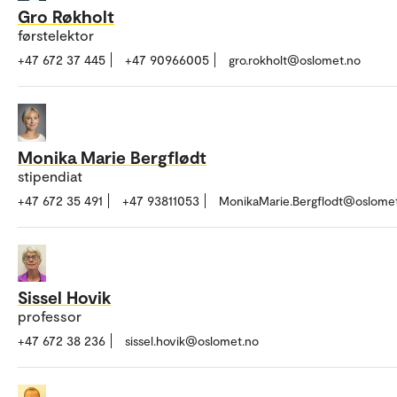
Gro Røkholt
førstelektor
+47 672 37 445
+47 90966005
gro.rokholt@oslomet.no
Monika Marie Bergflødt
stipendiat
+47 672 35 491
+47 93811053
MonikaMarie.Bergflodt@oslome
Sissel Hovik
professor
+47 672 38 236
sissel.hovik@oslomet.no