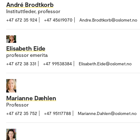
André Brodtkorb
Instituttleder, professor
+47 672 35 924
+47 45619070
Andre.Brodtkorb@oslomet.no
Elisabeth Eide
professor emerita
+47 672 38 331
+47 99538384
Elisabeth.Eide@oslomet.no
Marianne Dæhlen
Professor
+47 672 35 752
+47 95117788
Marianne.Dahlen@oslomet.no