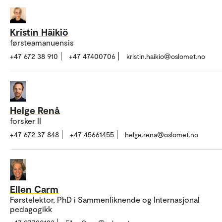
Kristin Häikiö
førsteamanuensis
+47 672 38 910
+47 47400706
kristin.haikio@oslomet.no
Helge Renå
forsker II
+47 672 37 848
+47 45661455
helge.rena@oslomet.no
Ellen Carm
Førstelektor, PhD i Sammenliknende og Internasjonal
pedagogikk