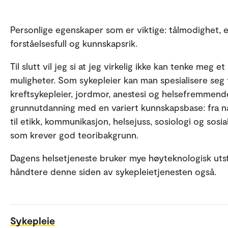
Personlige egenskaper som er viktige: tålmodighet, e
forståelsesfull og kunnskapsrik.
Til slutt vil jeg si at jeg virkelig ikke kan tenke meg
muligheter. Som sykepleier kan man spesialisere seg til
kreftsykepleier, jordmor, anestesi og helsefremmende
grunnutdanning med en variert kunnskapsbase: fra na
til etikk, kommunikasjon, helsejuss, sosiologi og sosia
som krever god teoribakgrunn.
Dagens helsetjeneste bruker mye høyteknologisk utsty
håndtere denne siden av sykepleietjenesten også.
Sykepleie