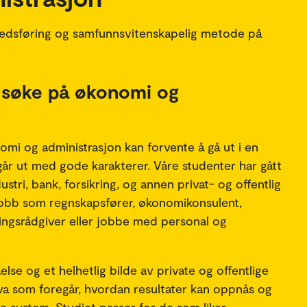
rkedsføring og samfunnsvitenskapelig metode på
å søke på økonomi og
mi og administrasjon kan forvente å gå ut i en
går ut med gode karakterer. Våre studenter har gått
ndustri, bank, forsikring, og annen privat- og offentlig
jobb som regnskapsfører, økonomikonsulent,
kringsrådgiver eller jobbe med personal og
lse og et helhetlig bilde av private og offentlige
va som foregår, hvordan resultater kan oppnås og