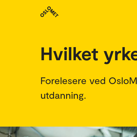
Studenthistorier
Hvilket yrk
Forelesere ved OsloMet
utdanning.