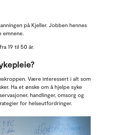
danningen på Kjeller. Jobben hennes
ke emnene.
a 19 til 50 år.
ykepleie?
kekroppen. Være interessert i alt som
sker. Ha et ønske om å hjelpe syke
servasjoner, handlinger, omsorg og
rategier for helseutfordringer.