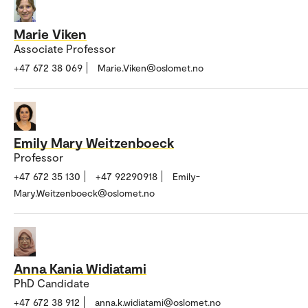
Marie Viken
Associate Professor
+47 672 38 069
Marie.Viken@oslomet.no
Emily Mary Weitzenboeck
Professor
+47 672 35 130
+47 92290918
Emily-
Mary.Weitzenboeck@oslomet.no
Anna Kania Widiatami
PhD Candidate
+47 672 38 912
anna.k.widiatami@oslomet.no