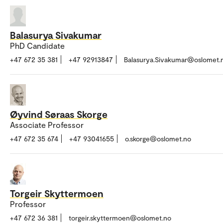
Balasurya Sivakumar
PhD Candidate
+47 672 35 381
+47 92913847
Balasurya.Sivakumar@oslomet.
Øyvind Søraas Skorge
Associate Professor
+47 672 35 674
+47 93041655
o.skorge@oslomet.no
Torgeir Skyttermoen
Professor
+47 672 36 381
torgeir.skyttermoen@oslomet.no