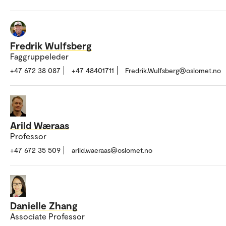
Fredrik Wulfsberg
Faggruppeleder
+47 672 38 087
+47 48401711
Fredrik.Wulfsberg@oslomet.no
Arild Wæraas
Professor
+47 672 35 509
arild.waeraas@oslomet.no
Danielle Zhang
Associate Professor