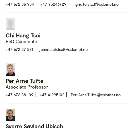
+47 672 36 934
+47 95246729
ingrid.tolstad@oslomet.no
Chi Hang Tsoi
PhD Candidate
+47 672 37 821
joanne.ch.tsoi@oslomet.no
Per Arne Tufte
Associate Professor
+47 672 38 109
+47 41295102
Per-Arne.Tufte@oslomet.no
Sverre Søyland Ubisch