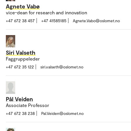
Agnete Vabø
vice-dean for research and innovation
+47 672 38 457
+47 41585185
Agnete.Vabo@oslomet.no
Siri Valseth
Faggruppeleder
+47 672 35 122
siri.valseth@oslomet.no
Pål Veiden
Associate Professor
+47 672 38 238
Pal.Veiden@oslomet.no