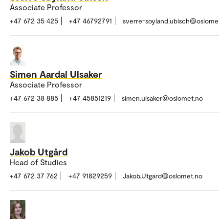
Associate Professor
+47 672 35 425
+47 46792791
sverre-soyland.ubisch@oslome
Simen Aardal Ulsaker
Associate Professor
+47 672 38 885
+47 45851219
simen.ulsaker@oslomet.no
Jakob Utgård
Head of Studies
+47 672 37 762
+47 91829259
Jakob.Utgard@oslomet.no