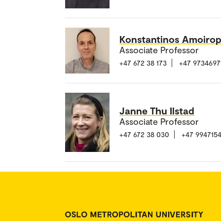
Konstantinos Amoiro
Associate Professor
+47 672 38 173
+47 9734697
Janne Thu Ilstad
Associate Professor
+47 672 38 030
+47 994715