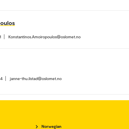
poulos
1
Konstantinos.Amoiropoulos@oslomet.no
44
janne-thu.ilstad@oslomet.no
Norwegian