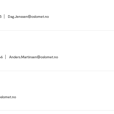
5
Dag.Jenssen@oslomet.no
66
Anders.Martinsen@oslomet.no
slomet.no