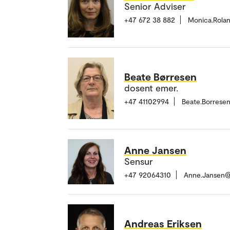
Senior Adviser
+47 672 38 882
Monica.Rola
Beate Børresen
dosent emer.
+47 41102994
Beate.Borrese
Anne Jansen
Sensur
+47 92064310
Anne.Jansen@
Andreas Eriksen