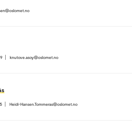
ksen@oslomet.no
59
knutove.asoy@oslomet.no
ås
5
Heidi-Hansen.Tommeras@oslomet.no