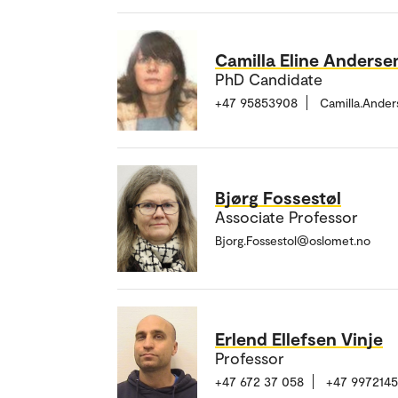
Camilla Eline Anderse
PhD Candidate
+47 95853908
Camilla.Ande
Bjørg Fossestøl
Associate Professor
Bjorg.Fossestol@oslomet.no
Erlend Ellefsen Vinje
Professor
+47 672 37 058
+47 997214