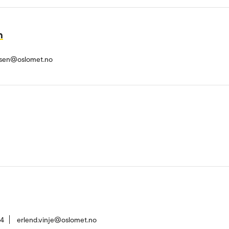
n
rsen@oslomet.no
54
erlend.vinje@oslomet.no