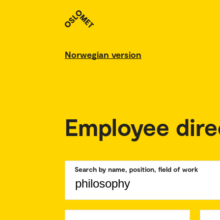
Norwegian version
Employee dire
Search by name, position, field of work