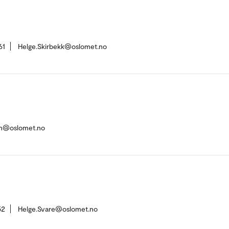
61
Helge.Skirbekk@oslomet.no
on@oslomet.no
52
Helge.Svare@oslomet.no