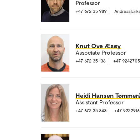
Professor
+47 672 35 989
Andreas.Eri
Knut Ove Æsøy
Associate Professor
+47 672 35 136
+47 924270
Heidi Hansen Tømmer
Assistant Professor
+47 672 35 843
+47 9222916