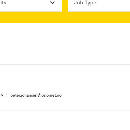
its
Job Type
79
peter.johansen@oslomet.no