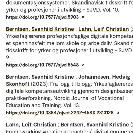
dokumentasjonssystemer. Skandinavisk tidsskrift f
yrker og profesjoner i utvikling - SJVD. Vol. 10.
https://doi.org/10.7577/sjvd.5903
Berntsen, Svanhild Kristine
;
Lahn, Leif Christian
(
Yrkesfaglæreres profesjonsfaglige digitale kompeta
et spenningsfelt mellom skole og arbeidsliv. Skandi
tidsskrift for yrker og profesjoner i utvikling - SJVD.
9.
https://doi.org/10.7577/sjvd.5648
Berntsen, Svanhild Kristine
;
Johannesen, Hedvig
Skonhoft
(2023). Fra logg til blogg: Yrkesfaglæreres
digitale kompetanseutvikling gjennom designbasser
praktikerforskning. Nordic Journal of Vocational
Education and Training. Vol. 13.
https://doi.org/10.3384/njvet.2242-458X.2313128
Lahn, Leif Christian
;
Berntsen, Svanhild Kristine
(
Frameworking vocational teachers’ digital compete