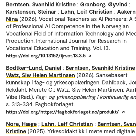
Berntsen, Svanhild Kristine
;
Granborg, Øyvind
;
Karstensen, Steinar
;
Lahn, Leif Christian
;
Aakern
Nina
(2026). Vocational Teachers as AI Pioneers: A
of Professional AI Competence in the Norwegian
Vocational Field of Information Technology and Me
Production. International Journal for Research in
Vocational Education and Training. Vol. 13.
https://doi.org/10.13152/ijrvet.13.3.5
Bødtker-Lund, Daniel
;
Berntsen, Svanhild Kristine
Watz, Siw Helen Martinsen
(2026). Sansebasert
kunnskap i fag- og yrkesopplæringen. Dahlback, Jo
Rekdahl, Merete C.; Watz, Siw Helen Martinsen; Aar
Vibe (Red.).
Fag- og yrkesopplæring i kontinuerlig e
s. 313-334. Fagbokforlaget.
https://doi.org/https://fagbokforlaget.no/produkt/
Nore, Hæge
;
Lahn, Leif Christian
;
Berntsen, Svan
Kristine
(2025). Yrkesdidaktikk i møte med digitale