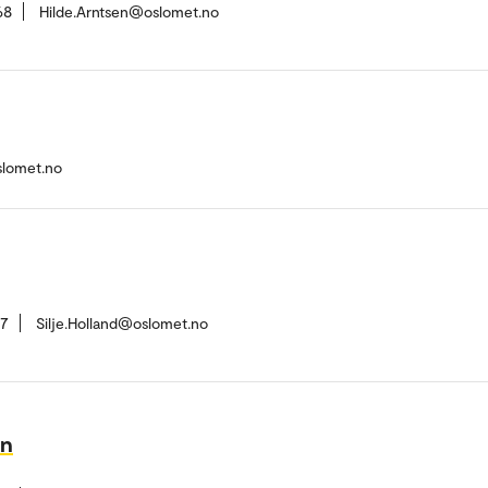
68
Hilde.Arntsen@oslomet.no
slomet.no
17
Silje.Holland@oslomet.no
en