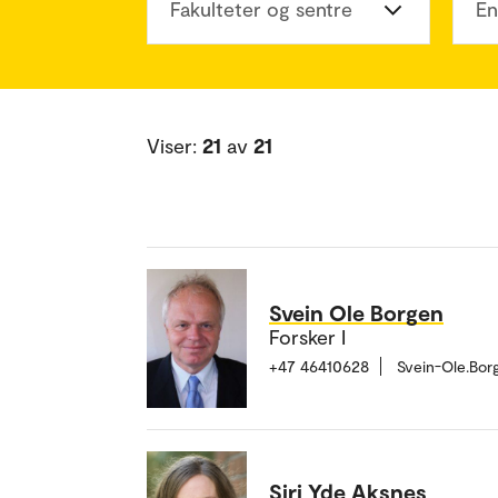
Fakulteter og sentre
En
Viser:
21
av
21
Svein Ole Borgen
Forsker I
+47 46410628
Svein-Ole.Bo
Siri Yde Aksnes