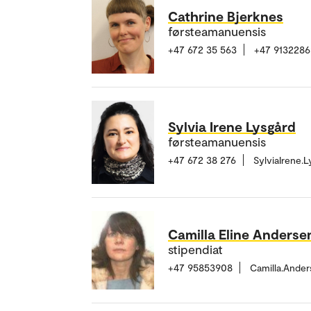
Cathrine Bjerknes
førsteamanuensis
+47 672 35 563
+47 9132286
Sylvia Irene Lysgård
førsteamanuensis
+47 672 38 276
SylviaIrene.
Camilla Eline Anderse
stipendiat
+47 95853908
Camilla.Ande