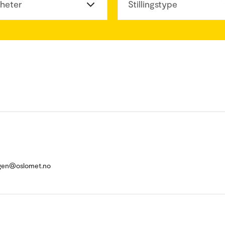
heter
Stillingstype
rgen@oslomet.no