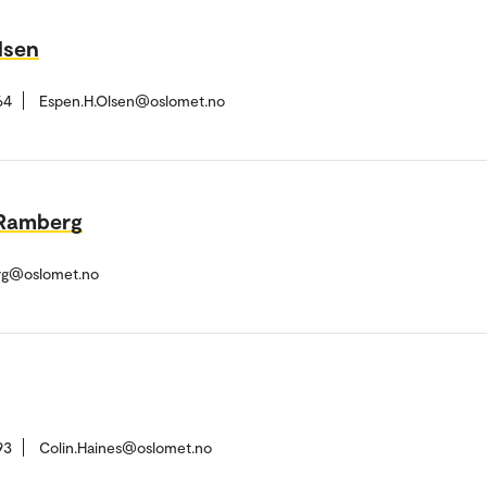
lsen
64
Espen.H.Olsen@oslomet.no
 Ramberg
rg@oslomet.no
93
Colin.Haines@oslomet.no