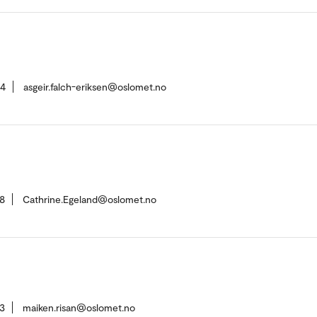
84
asgeir.falch-eriksen@oslomet.no
8
Cathrine.Egeland@oslomet.no
3
maiken.risan@oslomet.no