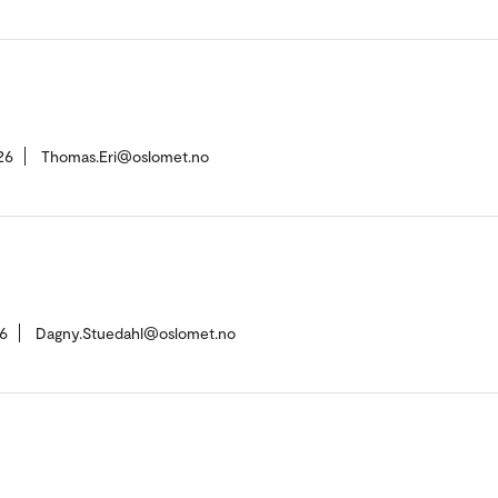
26
Thomas.Eri@oslomet.no
6
Dagny.Stuedahl@oslomet.no