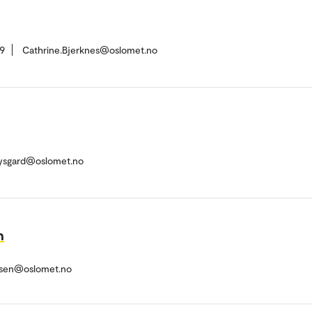
9
Cathrine.Bjerknes@oslomet.no
Lysgard@oslomet.no
n
rsen@oslomet.no