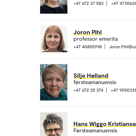
+47 672 37 583
+47 473062
Joron Pihl
professor emerita
+47 40855998
Joron.Pihl@o
Silje Hølland
førsteamanuensis
+47 672 35 374
+47 905033
Hans Wiggo Kristians
Førsteamanuensis