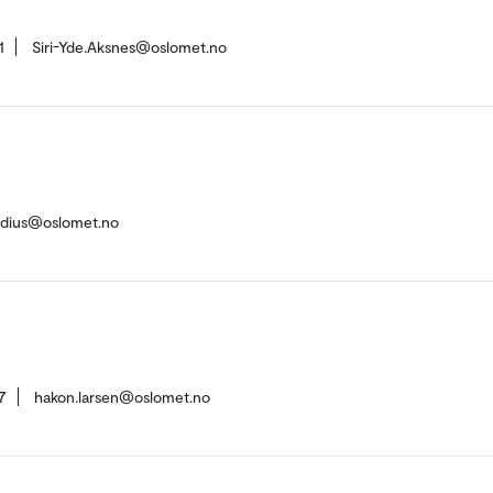
1
Siri-Yde.Aksnes@oslomet.no
adius@oslomet.no
7
hakon.larsen@oslomet.no