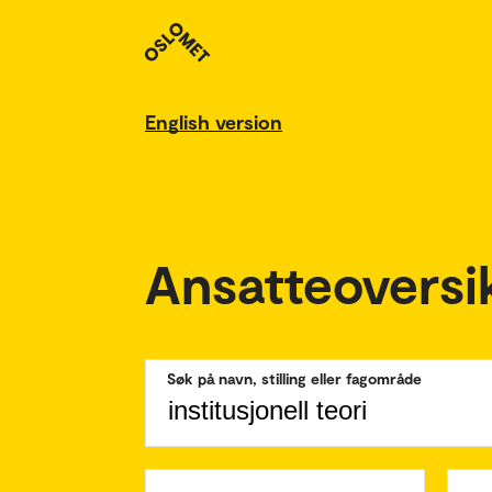
English version
Ansatteoversi
Søk på navn, stilling eller fagområde