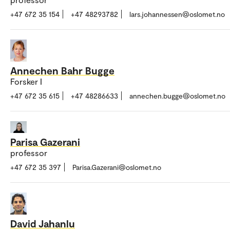
+47 672 35 154
+47 48293782
lars.johannessen@oslomet.no
Annechen Bahr Bugge
Forsker I
+47 672 35 615
+47 48286633
annechen.bugge@oslomet.no
Parisa Gazerani
professor
+47 672 35 397
Parisa.Gazerani@oslomet.no
David Jahanlu