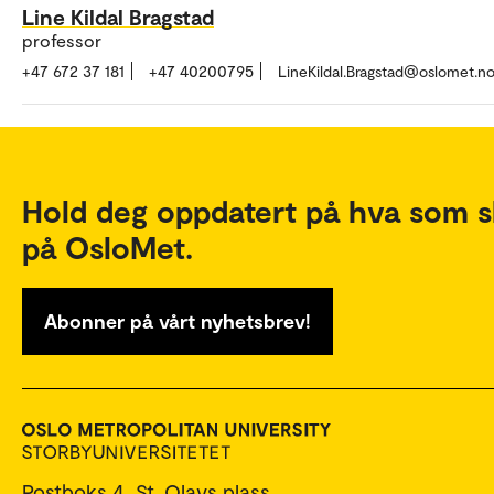
Line Kildal Bragstad
professor
+47 672 37 181
+47 40200795
LineKildal.Bragstad@oslomet.n
Hold deg oppdatert på hva som s
på OsloMet.
Abonner på vårt nyhetsbrev!
Postboks 4, St. Olavs plass