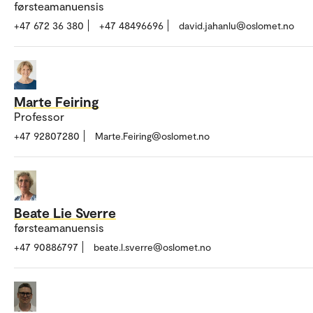
førsteamanuensis
+47 672 36 380
+47 48496696
david.jahanlu@oslomet.no
Marte Feiring
Professor
+47 92807280
Marte.Feiring@oslomet.no
Beate Lie Sverre
førsteamanuensis
+47 90886797
beate.l.sverre@oslomet.no