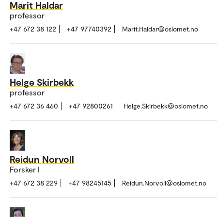
Marit Haldar
professor
+47 672 38 122
+47 97740392
Marit.Haldar@oslomet.no
Helge Skirbekk
professor
+47 672 36 460
+47 92800261
Helge.Skirbekk@oslomet.no
Reidun Norvoll
Forsker I
+47 672 38 229
+47 98245145
Reidun.Norvoll@oslomet.no