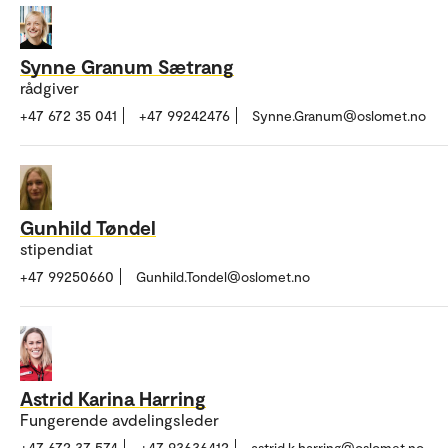
Synne Granum Sætrang
rådgiver
+47 672 35 041
+47 99242476
Synne.Granum@oslomet.no
Gunhild Tøndel
stipendiat
+47 99250660
Gunhild.Tondel@oslomet.no
Astrid Karina Harring
Fungerende avdelingsleder
+47 672 37 574
+47 93636412
astrid.k.harring@oslomet.no