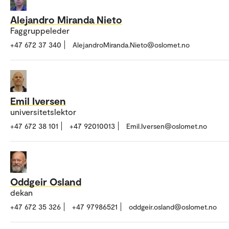
Alejandro Miranda Nieto
Faggruppeleder
+47 672 37 340
AlejandroMiranda.Nieto@oslomet.no
Emil Iversen
universitetslektor
+47 672 38 101
+47 92010013
Emil.Iversen@oslomet.no
Oddgeir Osland
dekan
+47 672 35 326
+47 97986521
oddgeir.osland@oslomet.no