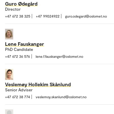
Guro Ødegård
Director
+47 672 38 325
+47 99024922
guro.odegard@oslomet.no
Lene Fauskanger
PhD Candidate
+47 672 36 576
lene.f.fauskanger@oslomet.no
Veslemøy Hollekim Skånlund
Senior Adviser
+47 672 38 774
veslemoy.skanlund@oslomet.no