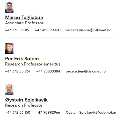
Marco Tagliabue
Associate Professor
+47 672 36 119
+47 45835440
marco.tagliabue@oslomet.no
Per Erik Solem
Research Professor emeritus
+47 672 35 967
+47 93833384
per.e.solem@oslomet.no
Øystein Spjelkavik
Research Professor
+47 672 36 150
+47 90992966
Oystein.Spjelkavik@oslomet.n