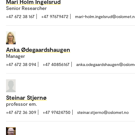
Mari Holm Ingelsrud
Senior Researcher
+47 672 38 167
+47 97679472
mari-holm.ingelsrud@oslomet.
Anka Ødegaardshaugen
Manager
+47 672 38 094
+47 40856167
anka.odegaardshaugen@oslom
Steinar Stjernø
professor em.
+47 672 36 309
+47 97424750
steinar.stjerno@oslomet.no