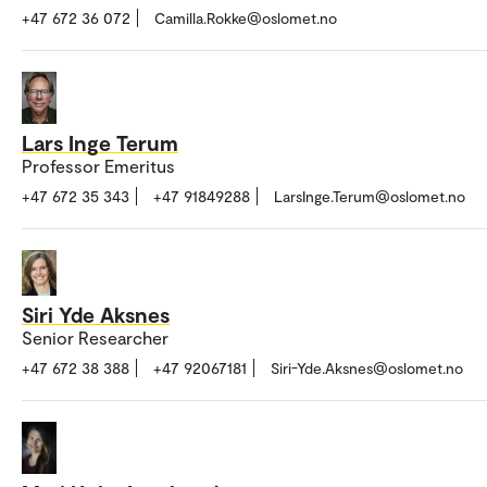
+47 672 36 072
Camilla.Rokke@oslomet.no
Lars Inge Terum
Professor Emeritus
+47 672 35 343
+47 91849288
LarsInge.Terum@oslomet.no
Siri Yde Aksnes
Senior Researcher
+47 672 38 388
+47 92067181
Siri-Yde.Aksnes@oslomet.no