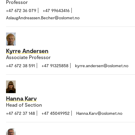
Professor
+47 672 36 079
+47 99643416
AslaugAndreassen.Becher@oslomet.no
Kyrre Andersen
Associate Professor
+47 672 38 591
+47 91325858
kyrre.andersen@oslomet.no
Hanna Karv
Head of Section
+47 672 37 148
+47 45049952
Hanna.Karv@oslomet.no