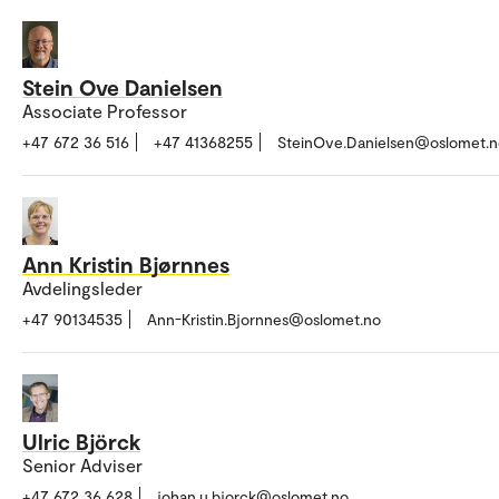
Stein Ove Danielsen
Associate Professor
+47 672 36 516
+47 41368255
SteinOve.Danielsen@oslomet.n
Ann Kristin Bjørnnes
Avdelingsleder
+47 90134535
Ann-Kristin.Bjornnes@oslomet.no
Ulric Björck
Senior Adviser
+47 672 36 628
johan.u.bjorck@oslomet.no