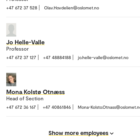
+47 672 37 528
Olav.Hovdelien@oslomet.no
Jo Helle-Valle
Professor
+47 672 37 127
+47 48884188
jo.helle-valle@oslomet.no
Mona Kolstø Otnæss
Head of Section
+47 672 36 167
+47 40861846
Mona-Kolsto.Otnass@oslomet.n
Show more employees