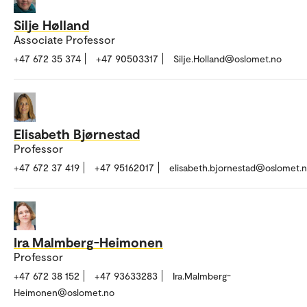
Silje Hølland
Associate Professor
+47 672 35 374
+47 90503317
Silje.Holland@oslomet.no
Elisabeth Bjørnestad
Professor
+47 672 37 419
+47 95162017
elisabeth.bjornestad@oslomet.
Ira Malmberg-Heimonen
Professor
+47 672 38 152
+47 93633283
Ira.Malmberg-
Heimonen@oslomet.no