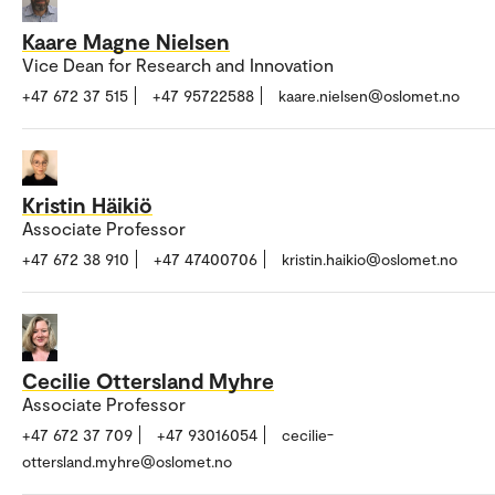
Kaare Magne Nielsen
Vice Dean for Research and Innovation
+47 672 37 515
+47 95722588
kaare.nielsen@oslomet.no
Kristin Häikiö
Associate Professor
+47 672 38 910
+47 47400706
kristin.haikio@oslomet.no
Cecilie Ottersland Myhre
Associate Professor
+47 672 37 709
+47 93016054
cecilie-
ottersland.myhre@oslomet.no