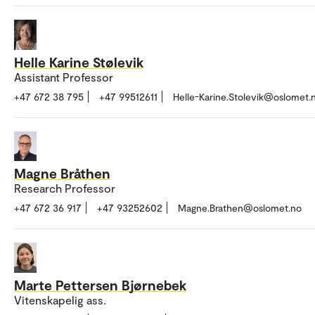
Helle Karine Stølevik
Assistant Professor
+47 672 38 795
+47 99512611
Helle-Karine.Stolevik@oslomet.
Magne Bråthen
Research Professor
+47 672 36 917
+47 93252602
Magne.Brathen@oslomet.no
Marte Pettersen Bjørnebek
Vitenskapelig ass.