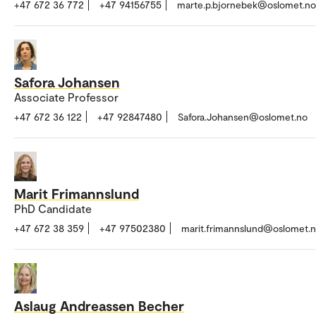
+47 672 36 772
+47 94156755
marte.p.bjornebek@oslomet.no
Safora Johansen
Associate Professor
+47 672 36 122
+47 92847480
Safora.Johansen@oslomet.no
Marit Frimannslund
PhD Candidate
+47 672 38 359
+47 97502380
marit.frimannslund@oslomet.
Aslaug Andreassen Becher