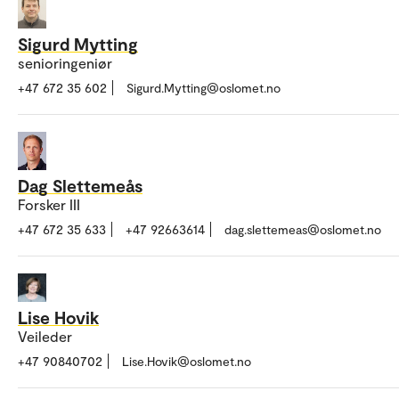
Sigurd Mytting
senioringeniør
+47 672 35 602
Sigurd.Mytting@oslomet.no
Dag Slettemeås
Forsker III
+47 672 35 633
+47 92663614
dag.slettemeas@oslomet.no
Lise Hovik
Veileder
+47 90840702
Lise.Hovik@oslomet.no