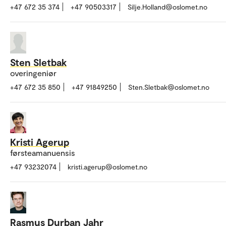
+47 672 35 374
+47 90503317
Silje.Holland@oslomet.no
Sten Sletbak
overingeniør
+47 672 35 850
+47 91849250
Sten.Sletbak@oslomet.no
Kristi Agerup
førsteamanuensis
+47 93232074
kristi.agerup@oslomet.no
Rasmus Durban Jahr