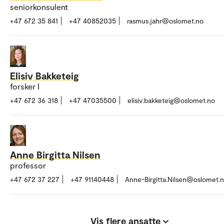
seniorkonsulent
+47 672 35 841
+47 40852035
rasmus.jahr@oslomet.no
Elisiv Bakketeig
forsker I
+47 672 36 318
+47 47035500
elisiv.bakketeig@oslomet.no
Anne Birgitta Nilsen
professor
+47 672 37 227
+47 91140448
Anne-Birgitta.Nilsen@oslomet.
Vis flere ansatte