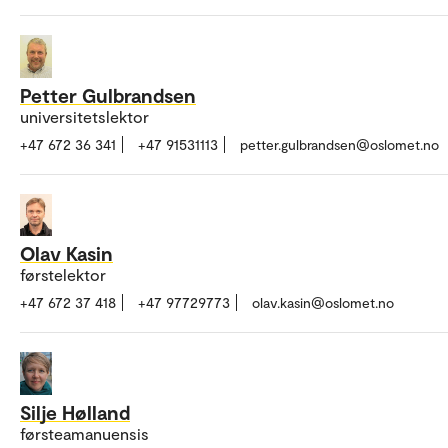
Petter Gulbrandsen
universitetslektor
+47 672 36 341
+47 91531113
petter.gulbrandsen@oslomet.no
Olav Kasin
førstelektor
+47 672 37 418
+47 97729773
olav.kasin@oslomet.no
Silje Hølland
førsteamanuensis