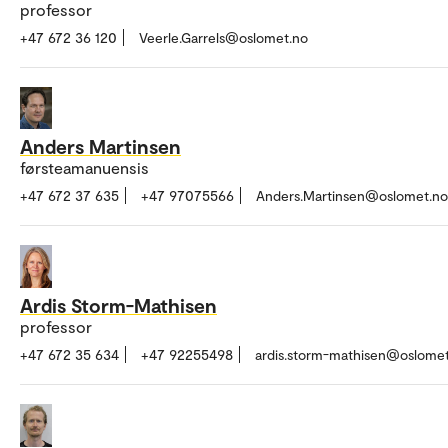
professor
+47 672 36 120
Veerle.Garrels@oslomet.no
Anders Martinsen
førsteamanuensis
+47 672 37 635
+47 97075566
Anders.Martinsen@oslomet.no
Ardis Storm-Mathisen
professor
+47 672 35 634
+47 92255498
ardis.storm-mathisen@oslome