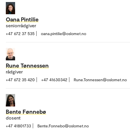
Oana Pintilie
seniorrådgiver
+47 672 37 535
oana.pintilie@oslomet.no
Rune Tønnessen
rådgiver
+47 672 35 420
+47 41630342
Rune.Tonnessen@oslomet.no
Bente Fønnebø
dosent
+47 41801733
Bente.Fonnebo@oslomet.no