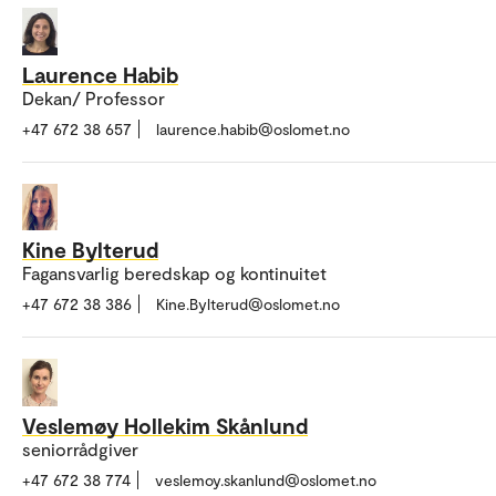
Laurence Habib
Dekan/ Professor
+47 672 38 657
laurence.habib@oslomet.no
Kine Bylterud
Fagansvarlig beredskap og kontinuitet
+47 672 38 386
Kine.Bylterud@oslomet.no
Veslemøy Hollekim Skånlund
seniorrådgiver
+47 672 38 774
veslemoy.skanlund@oslomet.no