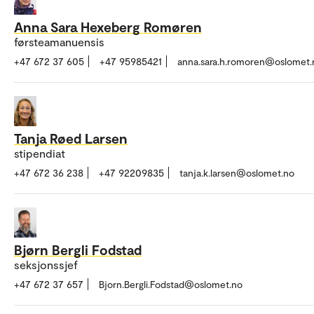
Anna Sara Hexeberg Romøren
førsteamanuensis
+47 672 37 605
+47 95985421
anna.sara.h.romoren@oslomet.
Tanja Røed Larsen
stipendiat
+47 672 36 238
+47 92209835
tanja.k.larsen@oslomet.no
Bjørn Bergli Fodstad
seksjonssjef
+47 672 37 657
Bjorn.Bergli.Fodstad@oslomet.no