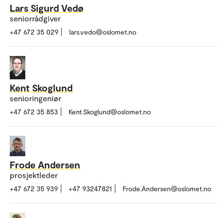
Lars Sigurd Vedø
seniorrådgiver
+47 672 35 029
lars.vedo@oslomet.no
Kent Skoglund
senioringeniør
+47 672 35 853
Kent.Skoglund@oslomet.no
Frode Andersen
prosjektleder
+47 672 35 939
+47 93247821
Frode.Andersen@oslomet.no