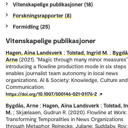
Vitenskapelige publikasjoner (18)
Forskningsrapporter (8)
Formidling (25)
Vitenskapelige publikasjoner
Hagen, Aina Landsverk
;
Tolstad, Ingrid M.
;
Bygdå
Arne
(2021). “Magic through many minor measures
introducing a flowline production mode in six steps
enables journalist team autonomy in local news
organizations. AI & Society: Knowledge, Culture and
Communication.
https://doi.org/10.1007/S00146-021-01176-2
Bygdås, Arne
;
Hagen, Aina Landsverk
;
Tolstad, I
M.
; Skjælaaen, Gudrun R. (2020). Flowline at Work:
Transforming Temporalities in News Organizations
through Metaphor. Reinecke, Juliane; Suddaby, Roy;