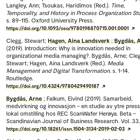
Langley, Ann; Tsoukas, Haridimos (Red.).
Time,
Temporality, and History in Process Organization St
s. 89-115. Oxford University Press.
https://doi.org/10.1093/oso/9780198870715.001.0001
Clegg, Stewart;
Hagen, Aina Landsverk
;
Bygdås, 
(2019). Introduction: Why is innovation needed in
organizational media managing?. Bygdås, Arne; Cle
Stewart; Hagen, Aina Landsverk (Red.).
Media
Management and Digital Transformation
. s. 1-14.
Routledge.
https://doi.org/10.4324/9780429490187
Bygdås, Arne
; Falkum, Eivind (2019). Samarbeid,
medvirkning og innovasjon – en studie av ytre pres
lokal omstilling hos REC ScanWafer Herøya. Beta –
Scandinavian Journal of Business Research. Vol. 33.
https://doi.org/10.18261/issn.1504-3134-2019-02-03