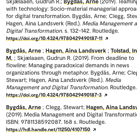
Skjælaaen, Gudrun R.;
Bygdås, Arne
(2019). Teamin
with technology: Socio-material managerial appro
for digital transformation. Bygdås, Arne; Clegg, Ste
Hagen, Aina Landsverk (Red.).
Media Management 
Digital Transformation
. s. 132-142. Routledge.
https://doi.org/10.4324/9780429490187-11
Bygdås, Arne
;
Hagen, Aina Landsverk
;
Tolstad, I
M.
; Skjælaaen, Gudrun R. (2019). From deadline to
flowline: Managing paradoxical demands in news
organizations through metaphor. Bygdås, Arne; Cle
Stewart; Hagen, Aina Landsverk (Red.).
Media
Management and Digital Transformation
. Routledge.
https://doi.org/10.4324/9780429490187-3
Bygdås, Arne
; Clegg, Stewart;
Hagen, Aina Lands
(2019). Media Management and Digital Transformati
ISBN: 9781138592087. 168 s. Routledge.
https://hdl.handle.net/11250/4107150