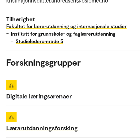
kristinajohnsdatter.andreasen@oslomet.no
Tilhørighet
Fakultet for lærerutdanning og internasjonale studier
–
Institutt for grunnskole- og faglærerutdanning
–
Studielederområde 5
Forskningsgrupper
Digitale læringsarenaer
Lærarutdanningsforsking