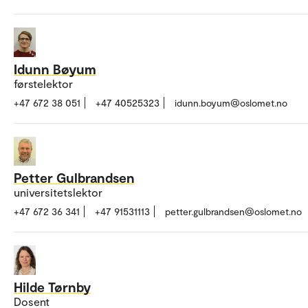
Idunn Bøyum
førstelektor
+47 672 38 051
+47 40525323
idunn.boyum@oslomet.no
Petter Gulbrandsen
universitetslektor
+47 672 36 341
+47 91531113
petter.gulbrandsen@oslomet.no
Hilde Tørnby
Dosent