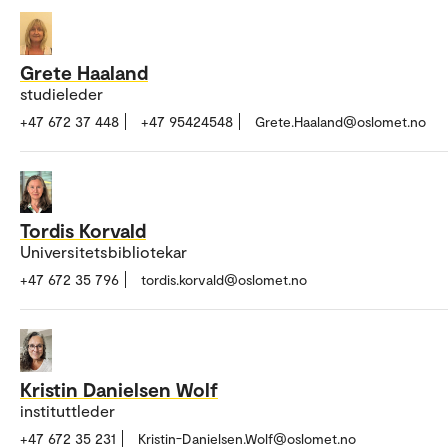
Grete Haaland
studieleder
+47 672 37 448
+47 95424548
Grete.Haaland@oslomet.no
Tordis Korvald
Universitetsbibliotekar
+47 672 35 796
tordis.korvald@oslomet.no
Kristin Danielsen Wolf
instituttleder
+47 672 35 231
Kristin-Danielsen.Wolf@oslomet.no