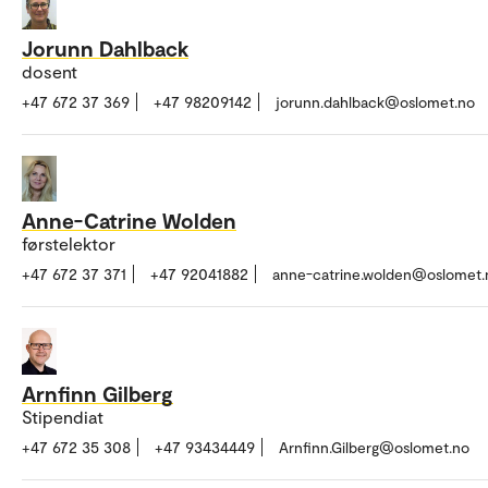
Jorunn Dahlback
dosent
+47 672 37 369
+47 98209142
jorunn.dahlback@oslomet.no
Anne-Catrine Wolden
førstelektor
+47 672 37 371
+47 92041882
anne-catrine.wolden@oslomet.
Arnfinn Gilberg
Stipendiat
+47 672 35 308
+47 93434449
Arnfinn.Gilberg@oslomet.no