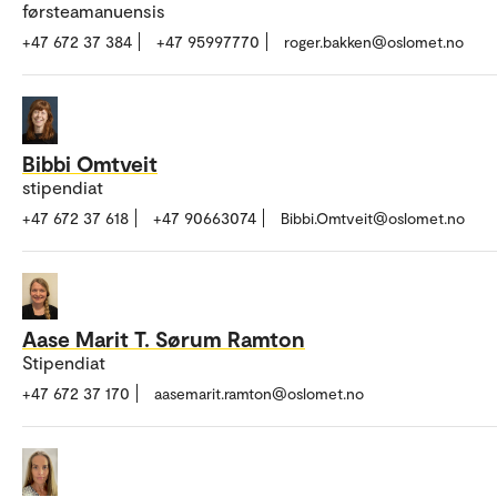
førsteamanuensis
+47 672 37 384
+47 95997770
roger.bakken@oslomet.no
Bibbi Omtveit
stipendiat
+47 672 37 618
+47 90663074
Bibbi.Omtveit@oslomet.no
Aase Marit T. Sørum Ramton
Stipendiat
+47 672 37 170
aasemarit.ramton@oslomet.no