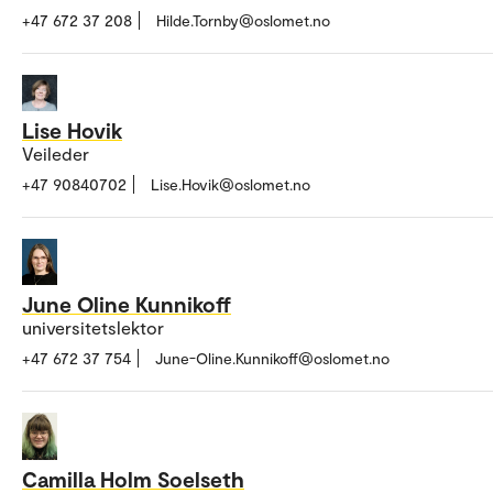
+47 672 37 208
Hilde.Tornby@oslomet.no
Lise Hovik
Veileder
+47 90840702
Lise.Hovik@oslomet.no
June Oline Kunnikoff
universitetslektor
+47 672 37 754
June-Oline.Kunnikoff@oslomet.no
Camilla Holm Soelseth