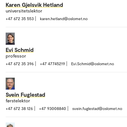
Karen Gjelsvik Hetland
universitetslektor
+47 672 35 553
karen.hetland@oslomet.no
Evi Schmid
professor
+47 672 35 396
+47 47745219
Evi.Schmid@oslomet.no
Svein Fuglestad
førstelektor
+47 672 38 126
+47 93008840
svein.fuglestad@oslomet.no