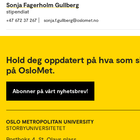
Sonja Fagerholm Gullberg
stipendiat
+47 672 37 267
sonja.f.gullberg@oslomet.no
Hold deg oppdatert på hva som s
på OsloMet.
Abonner på vårt nyhetsbrev!
Postboks 4, St. Olavs plass