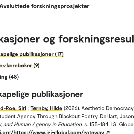
Avsluttede forskningsprosjekter
kasjoner og forskningsresul
apelige publikasjoner (17)
r⁄lærebøker (9)
ing (48)
kapelige publikasjoner
Roe, Siri
;
Tørnby, Hilde
(2026). Aesthetic Democracy
Student Agency Through Blackout Poetry. DeHart, Jason D
cy, and Human Agency in Education
. s. 155-184. IGI Global
i.org/https://www.igi-global.com/gateway