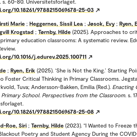
. s. 60-80. Universitetsforlaget.
oi.org/10.18261/9788215069678-25-03
irsti Marie
;
Heggernes, Sissil Lea
;
Jøsok, Evy
;
Ryen, E
gvill Krogstad
;
Tørnby, Hilde
(2025). Approaches to crit
n primary education classrooms: A systematic review. Ed
eview.
i.org/10.1016/j.edurev.2025.100711
lde
;
Ryen, Erik
(2025). ‘She is Not the King.’ Starting Poi
to Foster Critical Thinking in Primary Classrooms. Jegstad
rkvold, Tuva; Andersson-Bakken, Emilia (Red.).
Enacting C
n Primary School. Perspectives from the Classroom
. s. 
sforlaget.
oi.org/10.18261/9788215069678-25-08
Roe, Siri
;
Tørnby, Hilde
(2023). “I Wanted to Freeze t
Blackout Poetry and Student Agency During the COVID