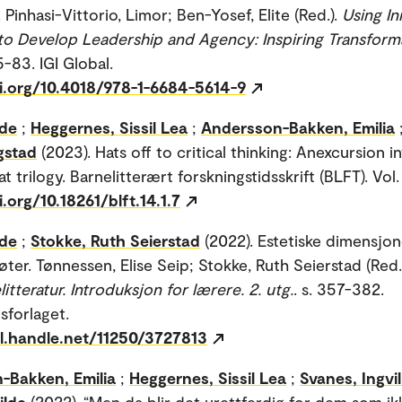
Pinhasi-Vittorio, Limor; Ben-Yosef, Elite (Red.).
Using In
 to Develop Leadership and Agency: Inspiring Transform
65-83. IGI Global.
oi.org/10.4018/978-1-6684-5614-9
lde
;
Heggernes, Sissil Lea
;
Andersson-Bakken, Emilia
ogstad
(2023). Hats off to critical thinking: Anexcursion i
at trilogy. Barnelitterært forskningstidsskrift (BLFT). Vol.
i.org/10.18261/blft.14.1.7
lde
;
Stokke, Ruth Seierstad
(2022). Estetiske dimensjon
øter. Tønnessen, Elise Seip; Stokke, Ruth Seierstad (Red.
tteratur. Introduksjon for lærere. 2. utg.
. s. 357-382.
sforlaget.
dl.handle.net/11250/3727813
-Bakken, Emilia
;
Heggernes, Sissil Lea
;
Svanes, Ingvi
ilde
(2022). “Men da blir det urettferdig for dem som ikk