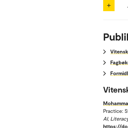
Publi
Vitensk
Fagbøke
Formidl
Vitens
Mohammad-
Practice: 
AI, Litera
https://do