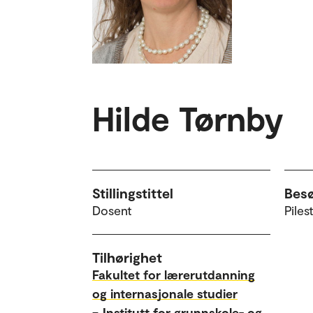
Hilde Tørnby
Stillingstittel
Bes
Dosent
Piles
Tilhørighet
Fakultet for lærerutdanning
og internasjonale studier
–
Institutt for grunnskole- og