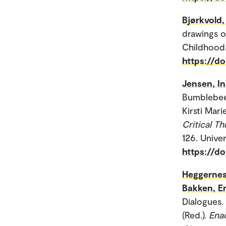
Bjørkvold,
drawings 
Childhood
https://d
Jensen, In
Bumblebee 
Kirsti Mar
Critical T
126. Univer
https://d
Heggernes,
Bakken, Em
Dialogues.
(Red.).
Enac