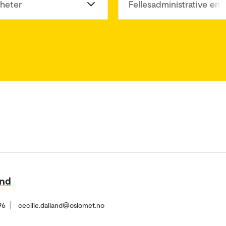
heter
Fellesadministrative enh
and
96
cecilie.dalland@oslomet.no