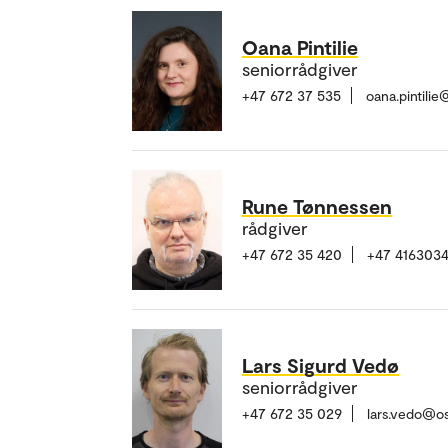
Oana Pintilie
seniorrådgiver
+47 672 37 535
oana.pintili
Rune Tønnessen
rådgiver
+47 672 35 420
+47 416303
Lars Sigurd Vedø
seniorrådgiver
+47 672 35 029
lars.vedo@o