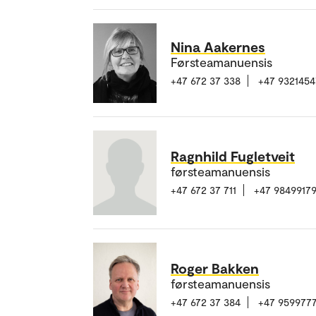
Nina Aakernes
Førsteamanuensis
+47 672 37 338
+47 9321454
Ragnhild Fugletveit
førsteamanuensis
+47 672 37 711
+47 9849917
Roger Bakken
førsteamanuensis
+47 672 37 384
+47 959977