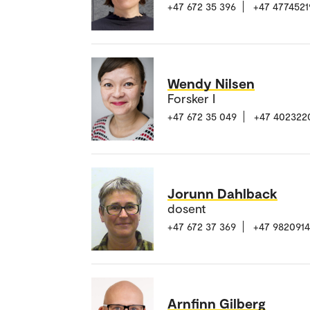
+47 672 35 396
+47 4774521
Wendy Nilsen
Forsker I
+47 672 35 049
+47 402322
Jorunn Dahlback
dosent
+47 672 37 369
+47 982091
Arnfinn Gilberg