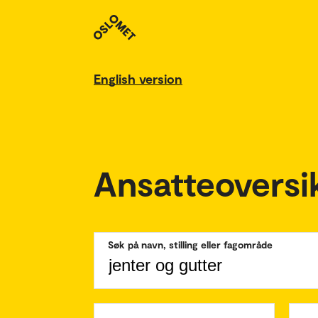
English version
Ansatteoversi
Søk på navn, stilling eller fagområde