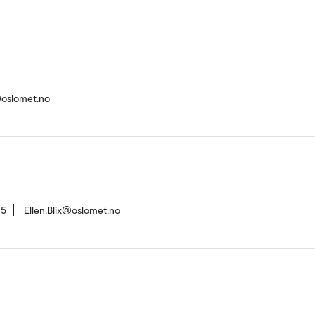
oslomet.no
15
Ellen.Blix@oslomet.no