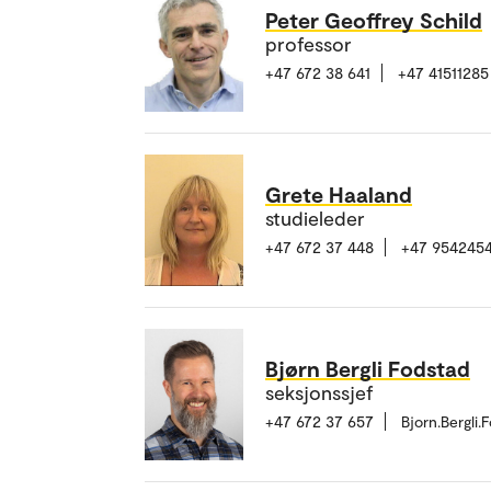
Peter Geoffrey Schild
professor
+47 672 38 641
+47 41511285
Grete Haaland
studieleder
+47 672 37 448
+47 954245
Bjørn Bergli Fodstad
seksjonssjef
+47 672 37 657
Bjorn.Bergli