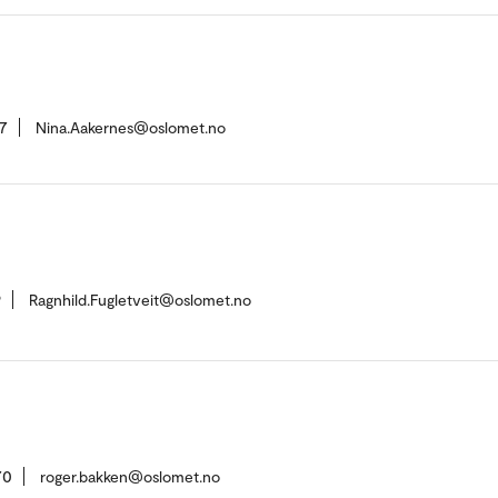
7
Nina.Aakernes@oslomet.no
9
Ragnhild.Fugletveit@oslomet.no
70
roger.bakken@oslomet.no