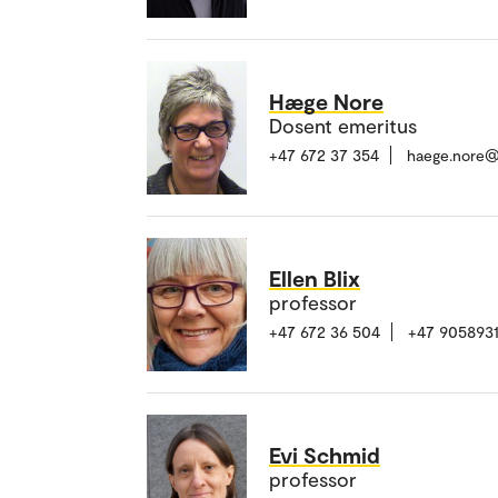
Hæge Nore
Dosent emeritus
+47 672 37 354
haege.nore@
Ellen Blix
professor
+47 672 36 504
+47 905893
Evi Schmid
professor