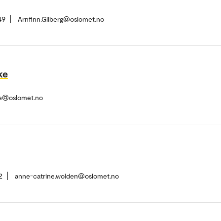
49
Arnfinn.Gilberg@oslomet.no
ke
ke@oslomet.no
2
anne-catrine.wolden@oslomet.no