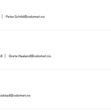
Peter.Schild@oslomet.no
48
Grete.Haaland@oslomet.no
.Fodstad@oslomet.no