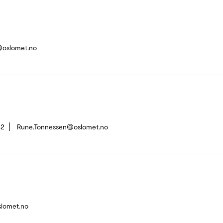
e@oslomet.no
42
Rune.Tonnessen@oslomet.no
slomet.no