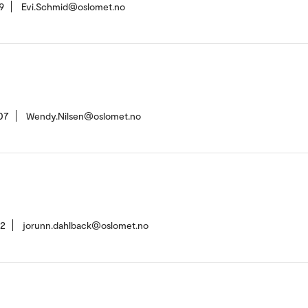
9
Evi.Schmid@oslomet.no
07
Wendy.Nilsen@oslomet.no
42
jorunn.dahlback@oslomet.no