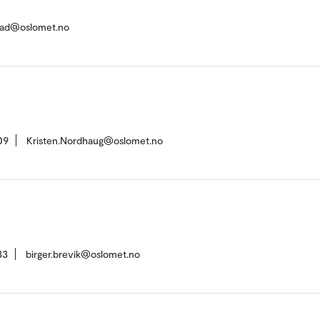
tad@oslomet.no
09
Kristen.Nordhaug@oslomet.no
33
birger.brevik@oslomet.no