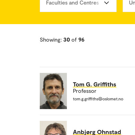
Faculties and Centres
Un
Showing:
30
of
96
Tom G. Griffiths
Professor
tom.g.griffiths@oslomet.no
Anbjørg Ohnstad