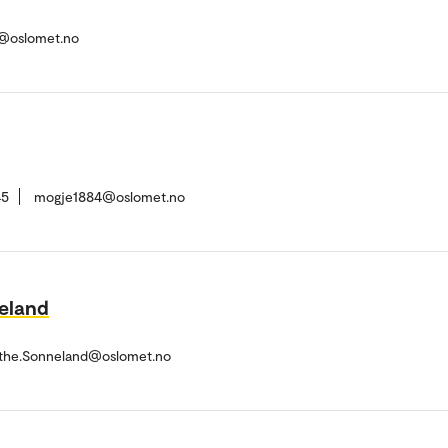
s@oslomet.no
45
mogje1884@oslomet.no
eland
the.Sonneland@oslomet.no