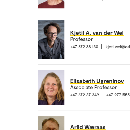
Kjetil A. van der Wel
Professor
+47 672 38 130
kjetil.wel@o
Elisabeth Ugreninov
Associate Professor
+47 672 37 349
+47 9771555
Arild Wæraas