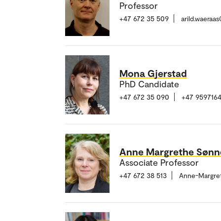
Professor
+47 672 35 509
arild.waeraa
Mona Gjerstad
PhD Candidate
+47 672 35 090
+47 959716
Anne Margrethe Sønn
Associate Professor
+47 672 38 513
Anne-Margre