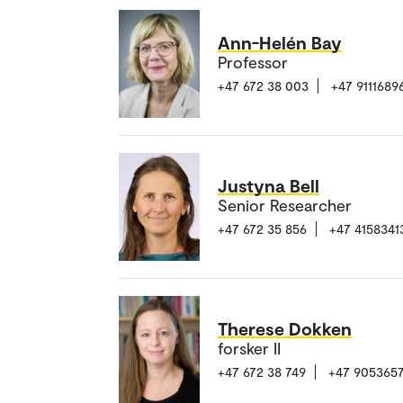
Ann-Helén Bay
Professor
+47 672 38 003
+47 9111689
Justyna Bell
Senior Researcher
+47 672 35 856
+47 4158341
Therese Dokken
forsker II
+47 672 38 749
+47 905365