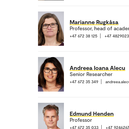
Marianne Rugkåsa
Professor, head of acade
+47 672 38 125
+47 482902
Andreea Ioana Alecu
Senior Researcher
+47 672 35 349
andreea.ale
Edmund Henden
Professor
+47 672 35 033
+47 924626