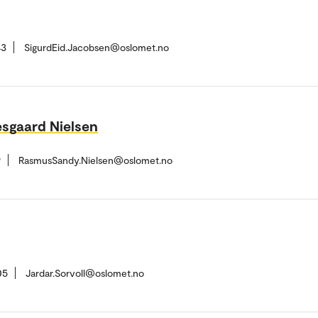
43
SigurdEid.Jacobsen@oslomet.no
sgaard Nielsen
9
RasmusSandy.Nielsen@oslomet.no
05
Jardar.Sorvoll@oslomet.no