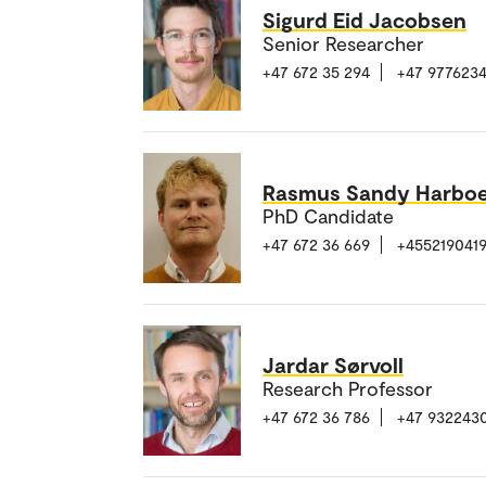
Sigurd Eid Jacobsen
Senior Researcher
+47 672 35 294
+47 977623
Rasmus Sandy Harboe
PhD Candidate
+47 672 36 669
+455219041
Jardar Sørvoll
Research Professor
+47 672 36 786
+47 932243