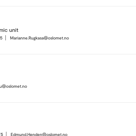
mic unit
35
Marianne.Rugkasa@oslomet.no
cu@oslomet.no
75
Edmund.Henden@oslomet.no