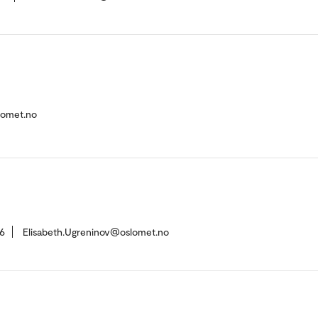
slomet.no
6
Elisabeth.Ugreninov@oslomet.no