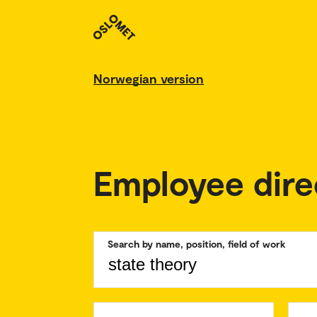
Norwegian version
Employee dire
Search by name, position, field of work