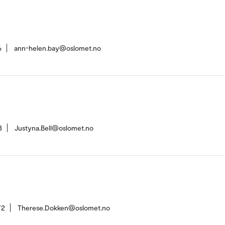
6
ann-helen.bay@oslomet.no
3
Justyna.Bell@oslomet.no
72
Therese.Dokken@oslomet.no