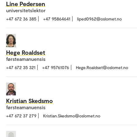
Line Pedersen
universitetslektor
+47 672 36 385
+47 95864641
liped0962@oslomet.no
Hege Roaldset
førsteamanuensis
+47 672 35 321
+47 95761076
Hege.Roaldset@oslomet.no
Kristian Skedsmo
førsteamanuensis
+47 672 37 279
Kristian.Skedsmo@oslomet.no