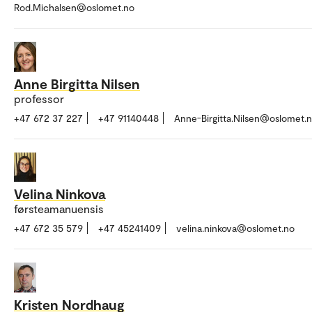
Rod.Michalsen@oslomet.no
Anne Birgitta Nilsen
professor
+47 672 37 227
+47 91140448
Anne-Birgitta.Nilsen@oslomet.
Velina Ninkova
førsteamanuensis
+47 672 35 579
+47 45241409
velina.ninkova@oslomet.no
Kristen Nordhaug