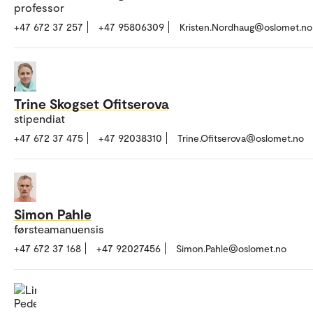
professor
+47 672 37 257
+47 95806309
Kristen.Nordhaug@oslomet.no
Trine Skogset Ofitserova
stipendiat
+47 672 37 475
+47 92038310
Trine.Ofitserova@oslomet.no
Simon Pahle
førsteamanuensis
+47 672 37 168
+47 92027456
Simon.Pahle@oslomet.no