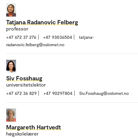
Tatjana Radanovic Felberg
professor
+47 672 37 276
+47 93036504
tatjana-
radanovic.felberg@oslomet.no
Siv Fosshaug
universitetslektor
+47 672 36 829
+47 90297804
Siv.Fosshaug@oslomet.no
Margareth Hartvedt
høgskolelærer