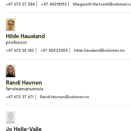
+47 672 37 284
+47 40218153
Margareth.Hartvedt@oslomet.n
Hilde Haualand
professor
+47 672 35 182
+47 40233304
hilde.haualand@oslomet.no
Randi Havnen
førsteamanuensis
+47 672 37 671
Randi.Havnen@oslomet.no
Jo Helle-Valle