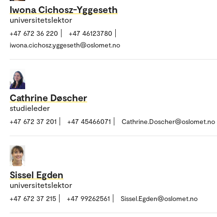
Iwona Cichosz-Yggeseth
universitetslektor
+47 672 36 220
+47 46123780
iwona.cichosz.yggeseth@oslomet.no
Cathrine Døscher
studieleder
+47 672 37 201
+47 45466071
Cathrine.Doscher@oslomet.no
Sissel Egden
universitetslektor
+47 672 37 215
+47 99262561
Sissel.Egden@oslomet.no