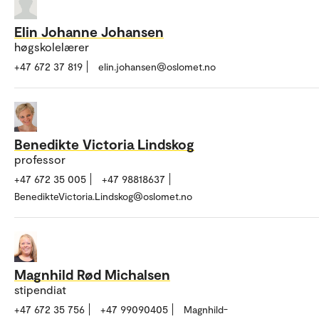
Elin Johanne Johansen
høgskolelærer
+47 672 37 819
elin.johansen@oslomet.no
Benedikte Victoria Lindskog
professor
+47 672 35 005
+47 98818637
BenedikteVictoria.Lindskog@oslomet.no
Magnhild Rød Michalsen
stipendiat
+47 672 35 756
+47 99090405
Magnhild-