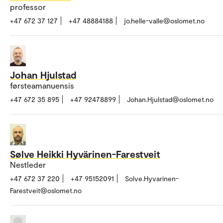
professor
+47 672 37 127
+47 48884188
jo.helle-valle@oslomet.no
Johan Hjulstad
førsteamanuensis
+47 672 35 895
+47 92478899
Johan.Hjulstad@oslomet.no
Sølve Heikki Hyvärinen-Farestveit
Nestleder
+47 672 37 220
+47 95152091
Solve.Hyvarinen-
Farestveit@oslomet.no