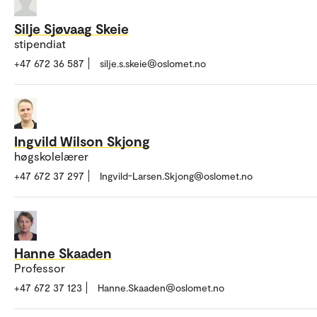
Silje Sjøvaag Skeie
stipendiat
+47 672 36 587
silje.s.skeie@oslomet.no
Ingvild Wilson Skjong
høgskolelærer
+47 672 37 297
Ingvild-Larsen.Skjong@oslomet.no
Hanne Skaaden
Professor
+47 672 37 123
Hanne.Skaaden@oslomet.no