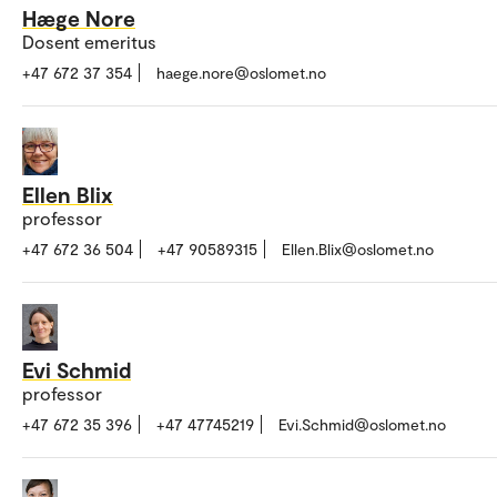
Hæge Nore
Dosent emeritus
+47 672 37 354
haege.nore@oslomet.no
Ellen Blix
professor
+47 672 36 504
+47 90589315
Ellen.Blix@oslomet.no
Evi Schmid
professor
+47 672 35 396
+47 47745219
Evi.Schmid@oslomet.no