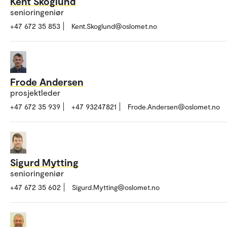
Kent Skoglund
senioringeniør
+47 672 35 853
Kent.Skoglund@oslomet.no
Frode Andersen
prosjektleder
+47 672 35 939
+47 93247821
Frode.Andersen@oslomet.no
Sigurd Mytting
senioringeniør
+47 672 35 602
Sigurd.Mytting@oslomet.no