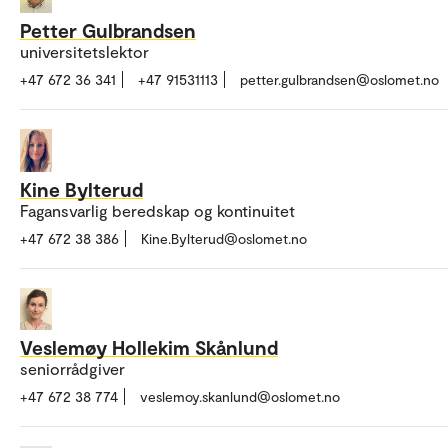
Petter Gulbrandsen
universitetslektor
+47 672 36 341
+47 91531113
petter.gulbrandsen@oslomet.no
Kine Bylterud
Fagansvarlig beredskap og kontinuitet
+47 672 38 386
Kine.Bylterud@oslomet.no
Veslemøy Hollekim Skånlund
seniorrådgiver
+47 672 38 774
veslemoy.skanlund@oslomet.no