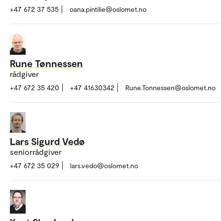
+47 672 37 535
oana.pintilie@oslomet.no
Rune Tønnessen
rådgiver
+47 672 35 420
+47 41630342
Rune.Tonnessen@oslomet.no
Lars Sigurd Vedø
seniorrådgiver
+47 672 35 029
lars.vedo@oslomet.no